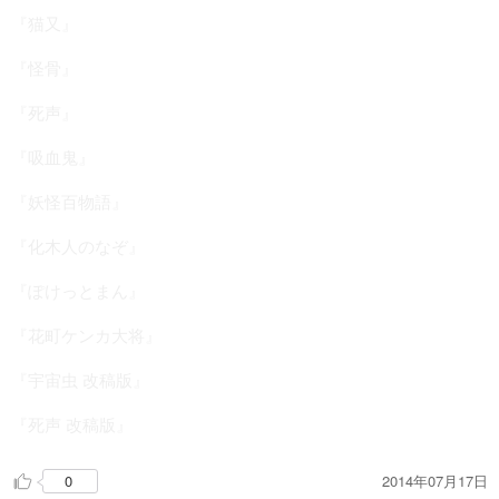
『猫又』
『怪骨』
『死声』
『吸血鬼』
『妖怪百物語』
『化木人のなぞ』
『ぽけっとまん』
『花町ケンカ大将』
『宇宙虫 改稿版』
『死声 改稿版』
2014年07月17日
0