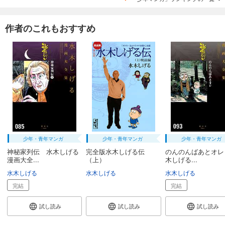
作者のこれもおすすめ
少年・青年マンガ
少年・青年マンガ
少年・青年マンガ
神秘家列伝 水木しげる
完全版水木しげる伝
のんのんばあとオレ
漫画大全...
（上）
木しげる...
水木しげる
水木しげる
水木しげる
完結
完結
試し読み
試し読み
試し読み