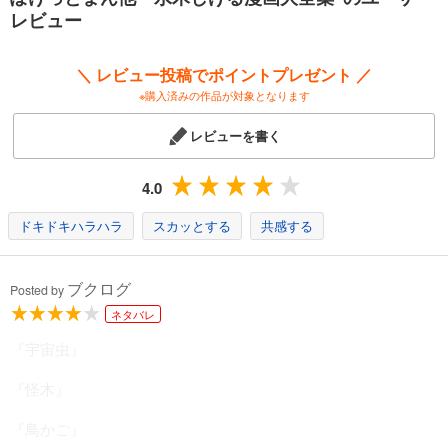
レビュー
＼ レビュー投稿でポイントプレゼント ／
※購入済みの作品が対象となります
レビューを書く
4.0
ドキドキハラハラ
スカッとする
共感する
ブクログ
Posted by
ネタバレ
『宇宙虫』
『怪木』
『鳥かご』