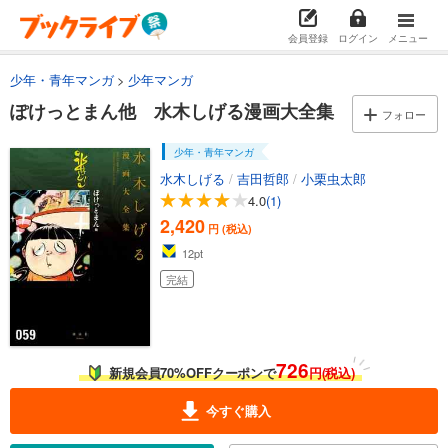
会員登録
ログイン
メニュー
少年・青年マンガ
少年マンガ
ぽけっとまん他 水木しげる漫画大全集
フォロー
少年・青年マンガ
水木しげる
/
吉田哲郎
/
小栗虫太郎
4.0
(1)
2,420
円 (税込)
12
pt
完結
726
新規会員70%OFFクーポンで
円(税込)
今すぐ購入