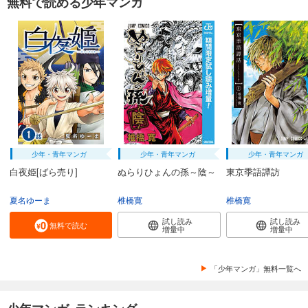
無料で読める少年マンガ
少年・青年マンガ
少年・青年マンガ
少年・青年マンガ
白夜姫[ばら売り]
ぬらりひょんの孫～陰～
東京季語譚訪
夏名ゆーま
椎橋寛
椎橋寛
試し読み
試し読み
無料で読む
増量中
増量中
「少年マンガ」無料一覧へ