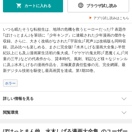
カートに入れる
ブラウザ試し読み
アプリ試し読みはこちら
いつも眠たそうな転校生は、地球の危機を救うヒーローだった!? 表題作
｢ぽけっとまん｣を筆頭に『少年キング』に連載された少年漫画の傑作を
収録。さらに、大きく改稿がなされた｢宇宙虫｣｢死声｣は改稿版も同時収
録。読み比べも楽しめる、まさに完全版! ｢水木しげる漫画大全集｣-半世
紀以上にも及ぶ漫画家生活初の集大成。｢ゲゲゲの鬼太郎｣｢悪魔くん｣｢河
童の三平｣などの代表作から、貸本時代、風刺、戦記など様々なジャンル
に及ぶ水木しげるの漫画作品を、京極夏彦責任監修の元、完全網羅。最
新デジタル技術を駆使し最高画質を達成。第1期33巻。
ホラー
詳しい情報を見る
閲覧環境
ぽけっとまん他 水木しげる漫画大全集 のユーザー