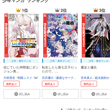
少年マンガ ランキング
1位
2位
3位
少年・青年マンガ
少年・青年マンガ
少年・青年マンガ
信じていた仲間達にダン
転生したら第七王子だっ
魔女と傭兵
ジョン奥...
たので、...
大前貴史
明鏡シスイ
tef
石沢庸介
謙虚なサークル
メル。
宮木真人
超法規的かえ
無料あり
無料あり
無料あり
試し読み
試し読み
試し読み
「少年マンガ」ランキングの一覧へ