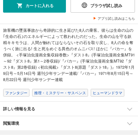
カートに入れる
ブラウザ試し読み
アプリ試し読みはこちら
旅客機の墜落事故から奇跡的に生き延びた8人の乗客。彼らは生命の山の
｢生命の石｣のエネルギーによって救われたのだった。生命の山を守る妖
精キキモラは、人間が触れてはならないその石を取り戻し、8人の命を奪
うべく旅に出る! 生と死をめぐる異色のオムニバス! ほかに『バカ一』を
併録。 <手塚治虫漫画全集収録巻数>『ダスト8』(手塚治虫漫画全集MT91
～92『ダスト8』第1～2巻収録)/『バカ一』(手塚治虫漫画全集MT92『ダ
スト8』第2巻収録) <初出掲載>『ダスト8(原題『ダスト18』)』1972年1月
9日号～5月14日号 週刊少年サンデー連載/『バカ一』1971年8月15日号～
8月22日号 週刊少年サンデー連載
ファンタジー
推理・ミステリー・サスペンス
ヒューマンドラマ
詳しい情報を見る
閲覧環境