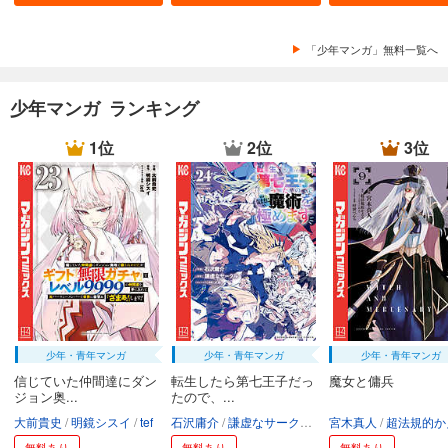
「少年マンガ」無料一覧へ
少年マンガ ランキング
1位
2位
3位
少年・青年マンガ
少年・青年マンガ
少年・青年マンガ
信じていた仲間達にダン
転生したら第七王子だっ
魔女と傭兵
ジョン奥...
たので、...
大前貴史
明鏡シスイ
tef
石沢庸介
謙虚なサークル
メル。
宮木真人
超法規的かえ
無料あり
無料あり
無料あり