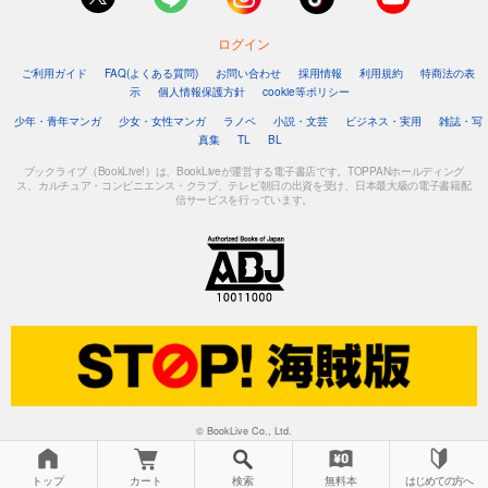
ログイン
ご利用ガイド
FAQ(よくある質問)
お問い合わせ
採用情報
利用規約
特商法の表
示
個人情報保護方針
cookie等ポリシー
少年・青年マンガ
少女・女性マンガ
ラノベ
小説・文芸
ビジネス・実用
雑誌・写
真集
TL
BL
ブックライブ（BookLive!）は、BookLiveが運営する電子書店です。TOPPANホールディング
ス、カルチュア・コンビニエンス・クラブ、テレビ朝日の出資を受け、日本最大級の電子書籍配
信サービスを行っています。
© BookLive Co., Ltd.
トップ
カート
検索
無料本
はじめての方へ