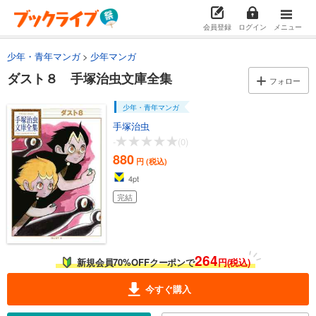
会員登録
ログイン
メニュー
少年・青年マンガ
少年マンガ
ダスト８ 手塚治虫文庫全集
フォロー
少年・青年マンガ
手塚治虫
-
(0)
880
円 (税込)
4
pt
完結
264
新規会員70%OFFクーポンで
円(税込)
今すぐ購入