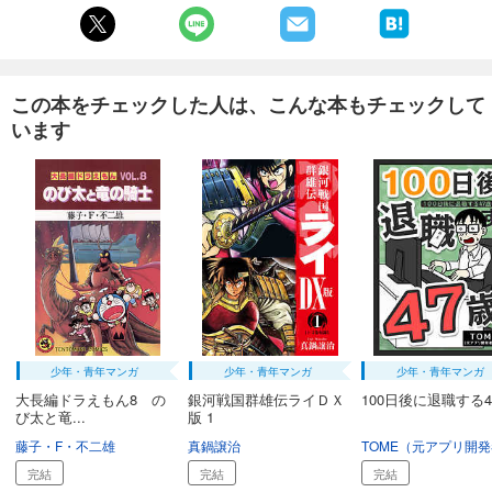
この本をチェックした人は、こんな本もチェックして
います
少年・青年マンガ
少年・青年マンガ
少年・青年マンガ
大長編ドラえもん8 の
銀河戦国群雄伝ライＤＸ
100日後に退職する4
び太と竜...
版 1
藤子・F・不二雄
真鍋譲治
完結
完結
完結