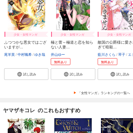
少女・女性マンガ
少女・女性マンガ
少女・女性マンガ
ふつつかな悪女ではござ
極と蕾～極道と恋を知ら
敵国の公爵様に愛さ
いますが...
ない人妻...
ぎて暗殺...
尾羊英
中村颯希
ゆき哉
井山ゆー
藍川さくら
琴子
エトワール
無料あり
無料あり
試し読み
試し読み
試し読み
「女性マンガ」ランキングの一覧へ
ヤマザキコレ のこれもおすすめ