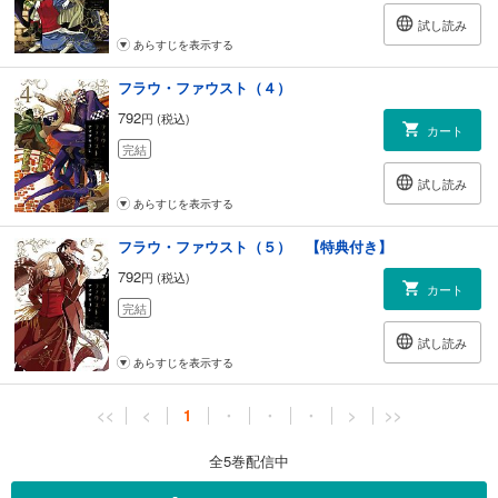
試し読み
あらすじを表示する
フラウ・ファウスト（４）
792
円 (税込)
カート
完結
試し読み
あらすじを表示する
フラウ・ファウスト（５） 【特典付き】
792
円 (税込)
カート
完結
試し読み
あらすじを表示する
<<
<
1
・
・
・
>
>>
全5巻配信中