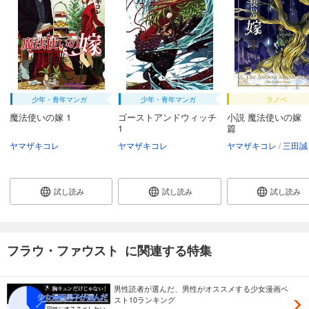
少年・青年マンガ
少年・青年マンガ
ラノベ
魔法使いの嫁 1
ゴーストアンドウィッチ
小説 魔法使いの嫁
1
篇
ヤマザキコレ
ヤマザキコレ
ヤマザキコレ
三田誠
試し読み
試し読み
試し読み
フラウ・ファウスト に関連する特集
男性読者が選んだ、男性がオススメする少女漫画ベ
スト10ランキング