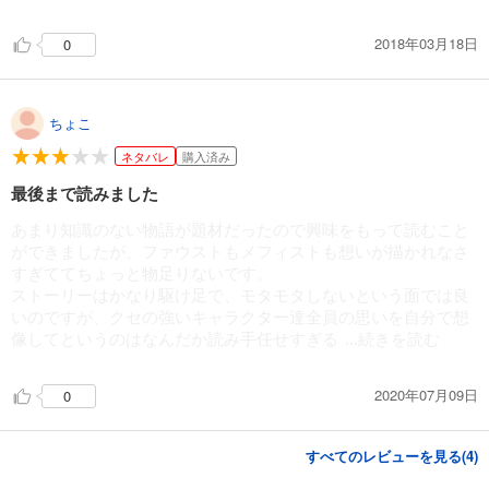
2018年03月18日
0
ちょこ
ネタバレ
購入済み
最後まで読みました
あまり知識のない物語が題材だったので興味をもって読むこと
ができましたが、ファウストもメフィストも想いが描かれなさ
すぎててちょっと物足りないです。
ストーリーはかなり駆け足で、モタモタしないという面では良
いのですが、クセの強いキャラクター達全員の思いを自分で想
像してというのはなんだか読み手任せすぎる
...続きを読む
2020年07月09日
0
すべてのレビューを見る(
4
)