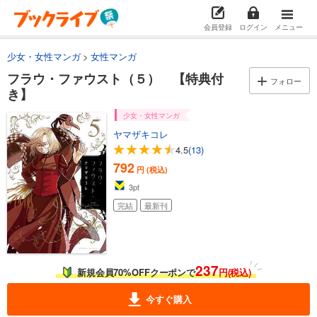
会員登録
ログイン
メニュー
少女・女性マンガ
女性マンガ
フラウ・ファウスト（５） 【特典付
フォロー
き】
少女・女性マンガ
ヤマザキコレ
4.5
(13)
792
円 (税込)
3
pt
完結
最新刊
237
新規会員70%OFFクーポンで
円(税込)
今すぐ購入