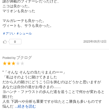
謎が満載のフィナーレだったけど、
ニコは良かった。
マリオンも良かった
マルガレーテも良かった。
ヴィートも、サラも良かった。
＃アツい
＃シュール
2023年05月12日
0
ブクログ
Posted by
"「そんな そんなの当たりまえのーー」
「私はそのように賭けてきました
だから人の賭けにどうこう口を挟むのはどうかと思いますが
あなたは自分の道がお母さまの……
ヨハンナ・ファウストの歩んだ道を追うことで何かが変わると
賭けた
人生 下調べや分析も重要ですが出たとこ勝負も多いものです
悩んだ
...続きを読む