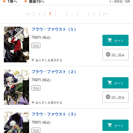
1巻へ
最新刊へ
1～5件目
/
5件
<<
<
1
・
・
・
>
>>
フラウ・ファウスト（１）
792
円 (税込)
カート
完結
試し読み
あらすじを表示する
フラウ・ファウスト（２）
792
円 (税込)
カート
完結
試し読み
あらすじを表示する
フラウ・ファウスト（３）
792
円 (税込)
カート
完結