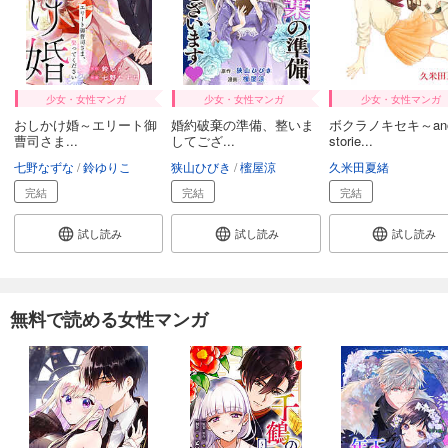
少女・女性マンガ
少女・女性マンガ
少女・女性マンガ
おしかけ婚～エリート御
婚約破棄の準備、整いま
ボクラノキセキ～anot
曹司さま...
してござ...
storie...
七野なずな
鈴ゆりこ
狭山ひびき
櫁屋涼
久米田夏緒
完結
完結
完結
試し読み
試し読み
試し読み
無料で読める女性マンガ