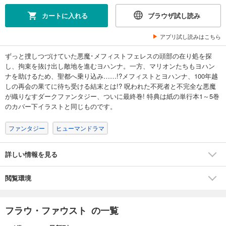
カートに入れる
ブラウザ試し読み
アプリ試し読みはこちら
ずっと捜しつづけていた悪魔･メフィストフェレスの頭部の在り処を探
し、拘束を抜け出し敵地を進むヨハンナ。一方、マリオンたちもヨハン
ナを助けるため、聖都へ乗り込み……!?メフィストとヨハンナ、100年越
しの再会の果てに待ち受ける結末とは!? 呪われた不死者と不完全な悪魔
が織りなすダークファンタジー、ついに最終巻! 特典は紙の単行本1～5巻
のカバー下イラストと同じものです。
ファンタジー
ヒューマンドラマ
詳しい情報を見る
閲覧環境
フラウ・ファウスト の一覧