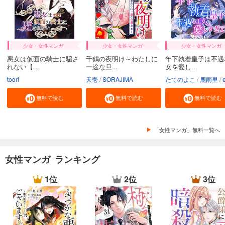
少女・女性マンガ
少女・女性マンガ
少女・女性マンガ
悪女は仮面の騎士に騙さ
千鶴の夜明け～わたしに
年下執着皇子は不遇
れない【...
一途な旦...
女を愛し...
toori
天壱
SORAJIMA
たてのよこ
鹿雨里
en-d
無料で読む
無料で読む
無料で読む
「女性マンガ」無料一覧へ
女性マンガ ランキング
1位
2位
3位