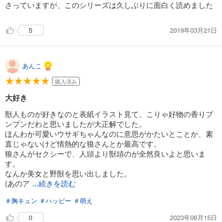
さっていますが、このシリーズは久しぶりに面白く読めました
2019年03月21日
5
あんこ
購入済み
大好き
獣人ものが好きなのと表紙イラスト見て、こりゃ好物の香りプ
ンプンだわと思いましたが大正解でした。
ほんわか可愛いウサギちゃんなのに意思がかたいとことか、素
直じゃないけど情熱的な狼さんとか最高です。
狼さんがセクシーで、人頭より獣頭のが全然良いよと思いま
す。
なんか美女と野獣を思い出しました。
(あのア
...続きを読む
＃胸キュン
＃ハッピー
＃萌え
2023年06月15日
0