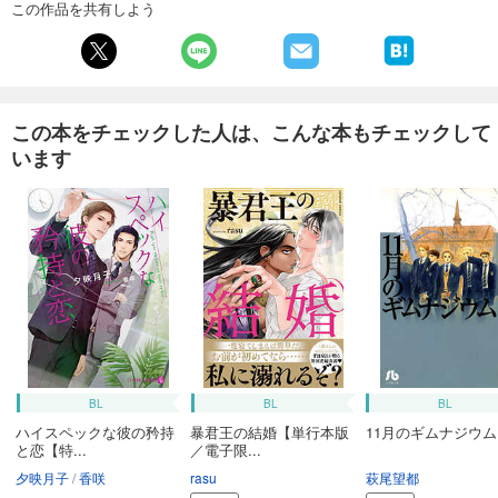
この作品を共有しよう
この本をチェックした人は、こんな本もチェックして
います
BL
BL
BL
ハイスペックな彼の矜持
暴君王の結婚【単行本版
11月のギムナジウム
と恋【特...
／電子限...
夕映月子
香咲
rasu
萩尾望都