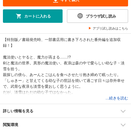
カートに入れる
ブラウザ試し読み
アプリ試し読みはこちら
【特別版／書籍発売時、一部書店用に書き下ろされた番外編を追加収
録！】
魔法使いとヤると、魔力が高まる……!?
剣と魔法の世界。異形の魔法使い、夜浪は森の中で愛らしい幼な子・淡
雪を拾う。
親探しの傍ら、あーんとごはんを食べさせたり抱き締めて眠ったり。
「しゅきー」と甘えてくる幼な子の世話を焼いて過ごす日々は存外幸せ
で、武骨な夜浪も淡雪を愛おしく思うように。
だが、淡雪はただの幼な子ではなかった。
ある日手に入れた魔水晶の力でみるみるうちに可憐な麗人に成長して、
...続きを読む
「卵を作りたい」と!?
詳しい情報を見る
閲覧環境