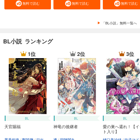
無料で読む
無料で読む
無料で読む
「BL小説」無料一覧へ
BL小説 ランキング
1位
2位
3位
BL
BL
BL
天官賜福
神竜の後継者
愛の巣へ還れ！【イ
ト入り】
墨香銅臭
鄭穎馨
日出的小太陽
透
円陣闇丸
樋口美沙緒
街子マド