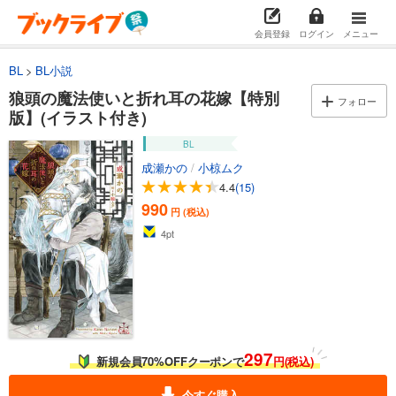
会員登録
ログイン
メニュー
BL
BL小説
狼頭の魔法使いと折れ耳の花嫁【特別
フォロー
版】(イラスト付き)
BL
成瀬かの
/
小椋ムク
4.4
(15)
990
円 (税込)
4
pt
297
新規会員70%OFFクーポンで
円(税込)
今すぐ購入