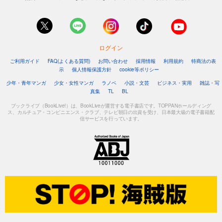
ログイン
ご利用ガイド
FAQ(よくある質問)
お問い合わせ
採用情報
利用規約
特商法の表
示
個人情報保護方針
cookie等ポリシー
少年・青年マンガ
少女・女性マンガ
ラノベ
小説・文芸
ビジネス・実用
雑誌・写
真集
TL
BL
ブックライブ（BookLive!）は、BookLiveが運営する電子書店です。TOPPANホールディング
ス、カルチュア・コンビニエンス・クラブ、テレビ朝日の出資を受け、日本最大級の電子書籍配
信サービスを行っています。