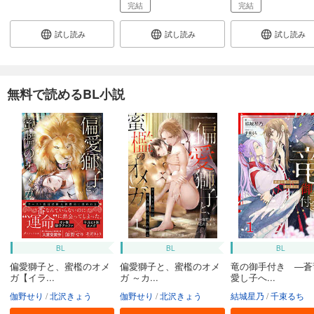
完結
完結
試し読み
試し読み
試し読み
無料で読めるBL小説
BL
BL
BL
偏愛獅子と、蜜檻のオメ
偏愛獅子と、蜜檻のオメ
竜の御手付き ―蒼
ガ【イラ...
ガ ～カ...
愛し子へ...
伽野せり
北沢きょう
伽野せり
北沢きょう
結城星乃
千束るち