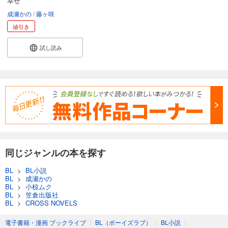
幸せ
成瀬かの
藤ヶ咲
値引き
試し読み
同じジャンルの本を探す
BL
>
BL小説
BL
>
成瀬かの
BL
>
小椋ムク
BL
>
笠倉出版社
BL
>
CROSS NOVELS
電子書籍・漫画 ブックライブ
〉
BL（ボーイズラブ）
〉
BL小説
〉