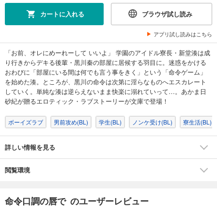
カートに入れる
ブラウザ試し読み
アプリ試し読みはこちら
「お前、オレにめーれーして いいよ」 学園のアイドル寮長・新堂湊は成
り行きからデキる後輩・黒川秦の部屋に居候する羽目に。迷惑をかける
おわびに「部屋にいる間は何でも言う事をきく」という「命令ゲーム」
を始めた湊。ところが、黒川の命令は次第に淫らなものへエスカレート
していく。単純な湊は逆らえないまま快楽に溺れていって…。あかま日
砂紀が贈るエロティック・ラブストーリーが文庫で登場！
ボーイズラブ
男前攻め(BL)
学生(BL)
ノンケ受け(BL)
寮生活(BL)
詳しい情報を見る
閲覧環境
命令口調の唇で のユーザーレビュー