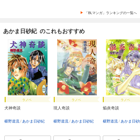
「BLマンガ」ランキングの一覧へ
あかま日砂紀 のこれもおすすめ
ラノベ
ラノベ
ラノベ
犬神奇談
現人奇談
焔炎奇談
椹野道流
あかま日砂紀
椹野道流
あかま日砂紀
椹野道流
あかま日砂