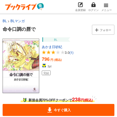
会員登録
ログイン
メニュー
BL
BLマンガ
命令口調の唇で
フォロー
BL
あかま日砂紀
3.0
(1)
796
円 (税込)
3
pt
完結
238
新規会員70%OFFクーポンで
円(税込)
今すぐ購入