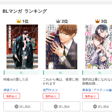
BLマンガ ランキング
1位
2位
3位
BL
BL
BL
特級αの愛したΩ
これから俺は、後輩に抱
契約Ωは番になれな
かれます
政略結婚...
神波アユミ
佳門サエコ
東条洛
アスティル編
無料あり
無料あり
無料あり
試し読み
試し読み
試し読み