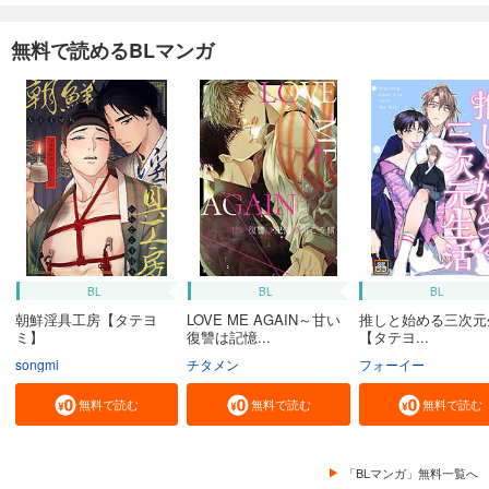
無料で読めるBLマンガ
BL
BL
BL
朝鮮淫具工房【タテヨ
LOVE ME AGAIN～甘い
推しと始める三次元
ミ】
復讐は記憶...
【タテヨ...
songmi
チタメン
フォーイー
無料で読む
無料で読む
無料で読む
「BLマンガ」無料一覧へ