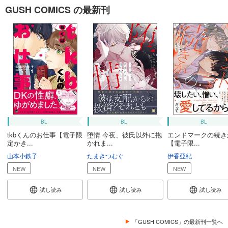
GUSH COMICS の最新刊
BL
BL
BL
tkbくんのお仕事【電子限
堕情 今夜、彼氏以外に抱
エンドマークの続き
定かき...
かれま...
【電子限...
山本小鉄子
たまきつむぐ
伊香亞紀
NEW
NEW
NEW
試し読み
試し読み
試し読み
「GUSH COMICS」の最新刊一覧へ