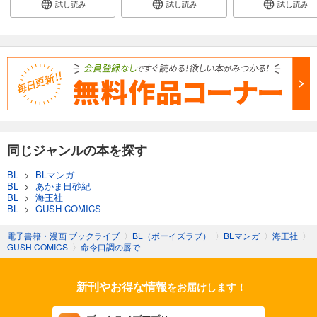
試し読み
試し読み
試し読み
同じジャンルの本を探す
BL
>
BLマンガ
BL
>
あかま日砂紀
BL
>
海王社
BL
>
GUSH COMICS
電子書籍・漫画 ブックライブ
〉
BL（ボーイズラブ）
〉
BLマンガ
〉
海王社
〉
GUSH COMICS
〉
命令口調の唇で
新刊やお得な情報
をお届けします！