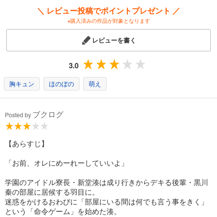
＼ レビュー投稿でポイントプレゼント ／
※購入済みの作品が対象となります
レビューを書く
3.0
胸キュン
ほのぼの
萌え
ブクログ
Posted by
【あらすじ】
「お前、オレにめーれーしていいよ」
学園のアイドル寮長・新堂湊は成り行きからデキる後輩・黒川
秦の部屋に居候する羽目に。
迷惑をかけるおわびに「部屋にいる間は何でも言う事をきく」
という「命令ゲーム」を始めた湊。