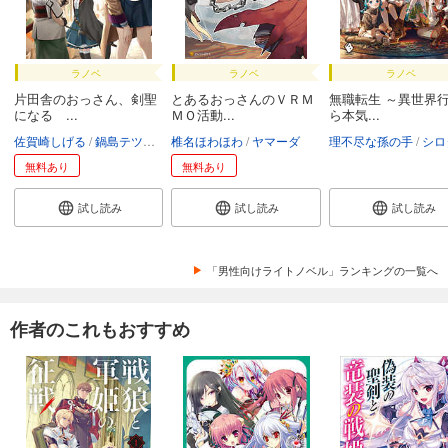
ラノベ
ラノベ
ラノベ
片田舎のおっさん、剣聖
とあるおっさんのＶＲＭ
無職転生 ～異世界
になる ...
ＭＯ活動...
ら本気...
佐賀崎しげる
鍋島テツヒロ
椎名ほわほわ
ヤマーダ
理不尽な孫の手
シロ
無料あり
無料あり
試し読み
試し読み
試し読み
「男性向けライトノベル」ランキングの一覧へ
作者のこれもおすすめ