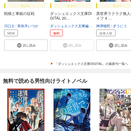
ラノベ
ラノベ
ラノベ
戦狼と軍姫の征戦
ダッシュエックス文庫DI
異世界ラクラク無人
GITAL 20...
イフ 4 ...
川口士
美弥月いつか
ダッシュエックス文庫編集部
神津穂民
ぎうにう
NEW
無料
続巻入荷
試し読み
試し読み
試し読み
「ダッシュエックス文庫DIGITAL」の最新刊一覧へ
無料で読める男性向けライトノベル