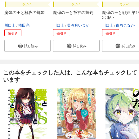
ラノベ
ラノベ
ラノベ
魔弾の王と極夜の輝姫
魔弾の王と叛神の輝剣
魔弾の王と戦姫 第1
出逢い―
川口士
植田亮
川口士
美弥月いつか
川口士
白谷こなか
値引き
値引き
値引き
試し読み
試し読み
試し読み
この本をチェックした人は、こんな本もチェックして
います