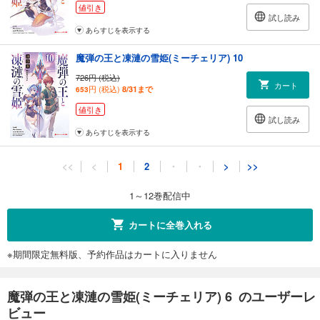
値引き
試し読み
あらすじを表示する
魔弾の王と凍漣の雪姫(ミーチェリア) 10
726円 (税込)
カート
円 (税込)
8/31まで
653
値引き
試し読み
あらすじを表示する
魔弾の王と凍漣の雪姫(ミーチェリア) 11
<<
<
1
2
・
・
>
>>
726円 (税込)
カート
円 (税込)
8/31まで
653
1～12巻配信中
値引き
試し読み
カートに全巻入れる
あらすじを表示する
※期間限定無料版、予約作品はカートに入りません
魔弾の王と凍漣の雪姫(ミーチェリア) 12
726円 (税込)
カート
魔弾の王と凍漣の雪姫(ミーチェリア) 6 のユーザーレ
円 (税込)
8/31まで
653
ビュー
値引き