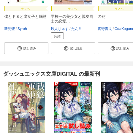
ラノベ
ラノベ
ラノベ
僕とドＳと腐女子と脳筋
学校一の美少女と親友同
のだ
士の恋愛...
新見聖
Syroh
鉄人じゅす
たん旦
真野真央
OdaKogan
完結
試し読み
試し読み
試し読み
ダッシュエックス文庫DIGITAL の最新刊