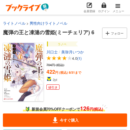
会員登録
ログイン
メニュー
ライトノベル
男性向けライトノベル
魔弾の王と凍漣の雪姫(ミーチェリア) 6
フォロー
ラノベ
川口士
/
美弥月いつか
4.0
(1)
704円 (税込)
422
円 (税込)
8/31まで
2
pt
値引き
126
新規会員70%OFFクーポンで
円(税込)
今すぐ購入