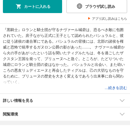
カートに入れる
ブラウザ試し読み
アプリ試し読みはこちら
『黒騎士』ロランと騎士団が守るナヴァール城砦は、恐るべき敵に包囲
されていた。庶子ながら正式に王子として認められたバシュラルと、彼
に従う諸侯の連合軍にである。バシュラルの背後には、北部の諸侯を権
威と恐怖で統率するガヌロン公爵の影があった……。 ナヴァール城砦か
ら火の手があがったという話を聞いたティグルたちは、冬を過ごしたザ
クスタン王国を発って、ブリューヌへと急ぐ。ところが、たどりついた
城砦にロランと騎士団の姿はなかった。 バシュラルと出会い、また幼い
ころの悪友リュディエーヌと再会したティグルは、己の大切なものを守
るために、ブリューヌの歴史を大きく変えるであろう出来事に自ら関わ
っていく。
...続きを読む
詳しい情報を見る
閲覧環境