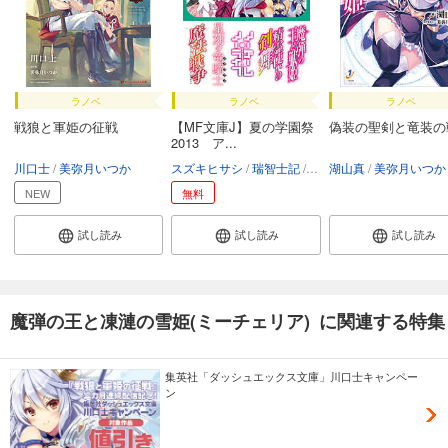
ラノベ
ラノベ
ラノベ
戦狼と軍姫の征戦
【MF文庫J】夏の学園祭
偽装の聖剣と竜装の
2013 ア...
川口士
美弥月いつか
スズキヒサシ
瑞智士記
榎宮祐
湖山真
志瑞祐
美弥月いつか
川口士
NEW
無料
試し読み
試し読み
試し読み
魔弾の王と凍漣の雪姫(ミーチェリア) に関連する特集
集英社「ダッシュエックス文庫」川口士キャンペー
ン