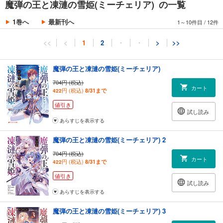
魔弾の王と凍漣の雪姫(ミーチェリア) の一覧
1巻へ
最新刊へ
1～10件目
/
12件
<<
<
1
2
・
・
>
>>
魔弾の王と凍漣の雪姫(ミーチェリア)
704円 (税込)
カート
円 (税込)
8/31まで
422
値引き
試し読み
あらすじを表示する
魔弾の王と凍漣の雪姫(ミーチェリア) 2
704円 (税込)
カート
円 (税込)
8/31まで
422
値引き
試し読み
あらすじを表示する
魔弾の王と凍漣の雪姫(ミーチェリア) 3