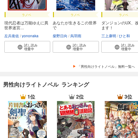
ラノベ
ラノベ
ラノベ
現代忍者は万能ゆえに異
あなたが生きるこの世界
ダンジョンのUX、
世界迷宮...
で
ます！
左兵衛佐
yononaka
柴野日向
烏羽雨
三上康明
ひと和
試し読み
試し読み
試し読み
増量中
増量中
増量中
「男性向けライトノベル」無料一覧へ
男性向けライトノベル ランキング
1位
2位
3位