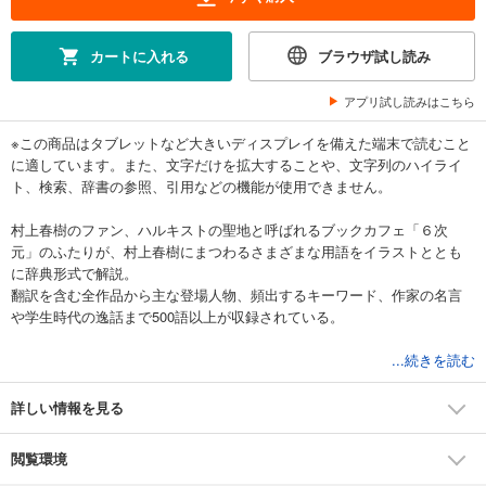
カートに入れる
ブラウザ試し読み
アプリ試し読みはこちら
※この商品はタブレットなど大きいディスプレイを備えた端末で読むこと
に適しています。また、文字だけを拡大することや、文字列のハイライ
ト、検索、辞書の参照、引用などの機能が使用できません。
村上春樹のファン、ハルキストの聖地と呼ばれるブックカフェ「６次
元」のふたりが、村上春樹にまつわるさまざまな用語をイラストととも
に辞典形式で解説。
翻訳を含む全作品から主な登場人物、頻出するキーワード、作家の名言
や学生時代の逸話まで500語以上が収録されている。
村上作品で印象的な料理やカクテル、独特な比喩表現、外国語版の装丁
...続きを読む
など、さまざまな角度から楽しめるコラムも充実。
作家ゆかりの地を紹介したマップ付き。
詳しい情報を見る
村上ファンはもちろん、これから読みたい人にも楽しめる内容となって
閲覧環境
いる。