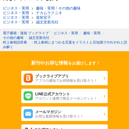
ビジネス・実用
>
趣味・実用
/
その他の趣味
ビジネス・実用
>
ナカムラクニオ
ビジネス・実用
>
道前宏子
ビジネス・実用
>
誠文堂新光社
電子書籍・漫画 ブックライブ
〉
ビジネス・実用
〉
趣味・実用
〉
その他の趣味
〉
誠文堂新光社
〉
村上春樹語辞典 ：村上春樹にまつわる言葉をイラストと豆知識でやれやれと読
み解く
新刊やお得な情報
をお届けします！
ブックライブアプリ
アプリの通知でお得情報を受け取ろう！
LINE公式アカウント
アカウント連携で限定クーポンゲット！
メールマガジン
お得な最新情報を受け取ろう！