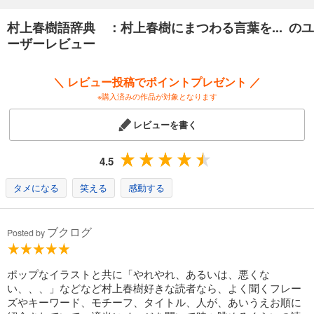
村上作品と作家について理解を深められる一冊。
村上春樹語辞典 ：村上春樹にまつわる言葉を... のユ
ーザーレビュー
＼ レビュー投稿でポイントプレゼント ／
※購入済みの作品が対象となります
レビューを書く
4.5
タメになる
笑える
感動する
ブクログ
Posted by
ポップなイラストと共に「やれやれ、あるいは、悪くな
い、、、」などなど村上春樹好きな読者なら、よく聞くフレー
ズやキーワード、モチーフ、タイトル、人が、あいうえお順に