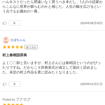
ハルキストだったら間違いなく買うべき本だし、1人の小説家か
らこんなに世界が膨らむのかと感じた。人生の幅を広げるとい
う点でもお薦めの一冊。
2024年08月30日
0
かぼちゃん
購入済み
村上春樹語辞典
よく〇〇節と言いますが、村上さんには春樹語というのがぴっ
たりですね。だからこそ辞典形式が成立して面白く読めまし
た。未読の村上作品を更に読みたくなりました。
2020年04月21日
0
ブクログ
Posted by