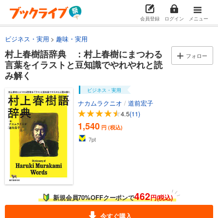
会員登録
ログイン
メニュー
ビジネス・実用
趣味・実用
村上春樹語辞典 ：村上春樹にまつわる
フォロー
言葉をイラストと豆知識でやれやれと読
み解く
ビジネス・実用
ナカムラクニオ
/
道前宏子
4.5
(11)
1,540
円 (税込)
7
pt
462
新規会員70%OFFクーポンで
円(税込)
今すぐ購入