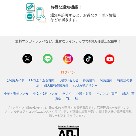
お得な通知機能！
通知を許可すると、お得なクーポン情報
などが届きます。
無料マンガ・ラノベなど、豊富なラインナップで188万冊以上配信中！
ログイン
ご利用ガイド
FAQ(よくある質問)
お問い合わせ
採用情報
利用規約
特商法の表
示
個人情報保護方針
cookie等ポリシー
少年・青年マンガ
少女・女性マンガ
ラノベ
小説・文芸
ビジネス・実用
雑誌・写
真集
TL
BL
ブックライブ（BookLive!）は、BookLiveが運営する電子書店です。TOPPANホールディング
ス、カルチュア・コンビニエンス・クラブ、テレビ朝日の出資を受け、日本最大級の電子書籍配
信サービスを行っています。