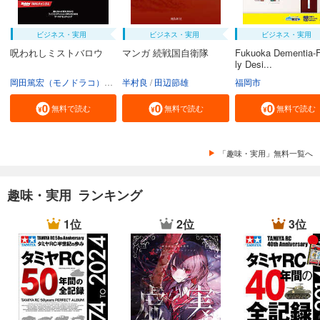
ビジネス・実用
ビジネス・実用
ビジネス・実用
呪われしミストバロウ
マンガ 続戦国自衛隊
Fukuoka Dementia-F
ly Desi...
岡田篤宏（モノドラコ）
宮﨑樹
半村良
田辺節雄
福岡市
無料で読む
無料で読む
無料で読む
「趣味・実用」無料一覧へ
趣味・実用 ランキング
1位
2位
3位