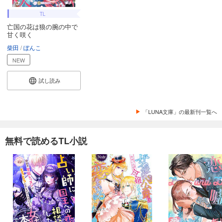
TL
亡国の花は狼の腕の中で
甘く咲く
柴田
ぼんこ
NEW
試し読み
「LUNA文庫」の最新刊一覧へ
無料で読めるTL小説