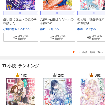
TL
TL
TL
占い師に国王への恋心を
女嫌い公爵はただ一人の
恋と嘘 独占欲強す
相談した...
令嬢にの...
の差幼馴...
小山内慧夢
ノギカワ
南玲子
緋いろ
本郷アキ
すみ
試し読み
試し読み
試し読み
増量中
増量中
増量中
「TL小説」無料一覧へ
TL小説 ランキング
1位
2位
3位