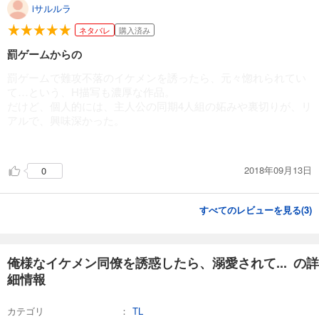
iサルルラ
ネタバレ
購入済み
罰ゲームからの
罰ゲームで難攻不落のイケメンを誘ったら、元々惚れられてい
て…という、H描写も濃厚な作品。
だけど、個人的には、主人公の同期4人組の妬みや裏切りが、リ
アルで、興味深かった。
2018年09月13日
0
すべてのレビューを見る(
3
)
俺様なイケメン同僚を誘惑したら、溺愛されて... の詳
細情報
カテゴリ
TL