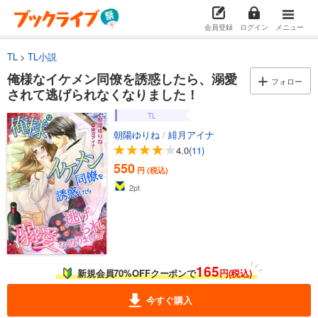
会員登録
ログイン
メニュー
TL
TL小説
俺様なイケメン同僚を誘惑したら、溺愛
フォロー
されて逃げられなくなりました！
TL
朝陽ゆりね
/
緋月アイナ
4.0
(11)
550
円 (税込)
2
pt
165
新規会員70%OFFクーポンで
円(税込)
今すぐ購入