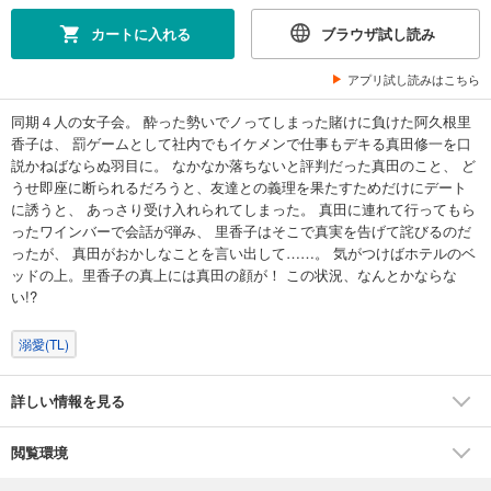
カートに入れる
ブラウザ試し読み
アプリ試し読みはこちら
同期４人の女子会。 酔った勢いでノってしまった賭けに負けた阿久根里
香子は、 罰ゲームとして社内でもイケメンで仕事もデキる真田修一を口
説かねばならぬ羽目に。 なかなか落ちないと評判だった真田のこと、 ど
うせ即座に断られるだろうと、友達との義理を果たすためだけにデート
に誘うと、 あっさり受け入れられてしまった。 真田に連れて行ってもら
ったワインバーで会話が弾み、 里香子はそこで真実を告げて詫びるのだ
ったが、 真田がおかしなことを言い出して……。 気がつけばホテルのベ
ッドの上。里香子の真上には真田の顔が！ この状況、なんとかならな
い!?
溺愛(TL)
詳しい情報を見る
閲覧環境