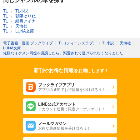
TL
>
TL小説
TL
>
朝陽ゆりね
TL
>
緋月アイナ
TL
>
天海社
TL
>
LUNA文庫
電子書籍・漫画 ブックライブ
〉
TL（ティーンズラブ）
〉
TL小説
〉
天海社
〉
LUNA文庫
〉
俺様なイケメン同僚を誘惑したら、溺愛されて逃げられなくなりました！
新刊やお得な情報
をお届けします！
ブックライブアプリ
アプリの通知でお得情報を受け取ろう！
LINE公式アカウント
アカウント連携で限定クーポンゲット！
メールマガジン
お得な最新情報を受け取ろう！