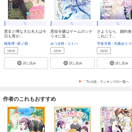
TL
TL
TL
悪女と噂な大公夫人は今
悪役令嬢はゲームのシナ
さようなら、婚約者
日も胃が...
リオに貢...
これにて...
桜朱理
鈴ノ助
みつき怜
コトハ
宇奈月香
天路ゆうつ
NEW
NEW
NEW
試し読み
試し読み
試し読み
「TL小説」ランキングの一覧へ
作者のこれもおすすめ