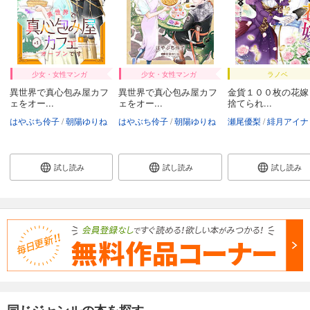
少女・女性マンガ
少女・女性マンガ
ラノベ
異世界で真心包み屋カフ
異世界で真心包み屋カフ
金貨１００枚の花嫁
ェをオー...
ェをオー...
捨てられ...
はやぶち伶子
朝陽ゆりね
はやぶち伶子
朝陽ゆりね
瀬尾優梨
緋月アイナ
試し読み
試し読み
試し読み
同じジャンルの本を探す