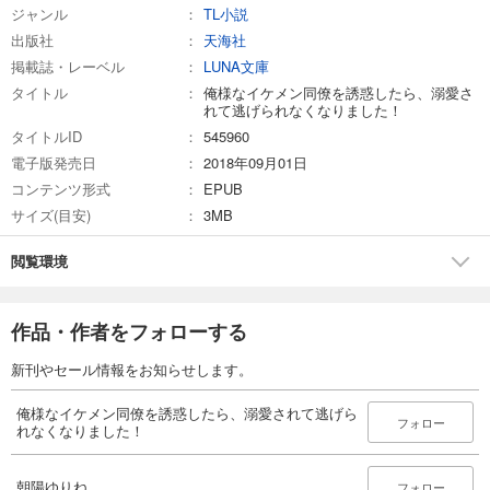
ジャンル
TL小説
出版社
天海社
掲載誌・レーベル
LUNA文庫
タイトル
俺様なイケメン同僚を誘惑したら、溺愛さ
れて逃げられなくなりました！
タイトルID
545960
電子版発売日
2018年09月01日
コンテンツ形式
EPUB
サイズ(目安)
3MB
閲覧環境
作品・作者をフォローする
新刊やセール情報をお知らせします。
俺様なイケメン同僚を誘惑したら、溺愛されて逃げら
フォロー
れなくなりました！
朝陽ゆりね
フォロー