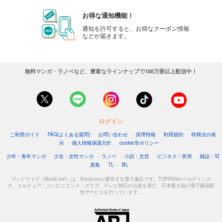
お得な通知機能！
通知を許可すると、お得なクーポン情報
などが届きます。
無料マンガ・ラノベなど、豊富なラインナップで188万冊以上配信中！
ログイン
ご利用ガイド
FAQ(よくある質問)
お問い合わせ
採用情報
利用規約
特商法の表
示
個人情報保護方針
cookie等ポリシー
少年・青年マンガ
少女・女性マンガ
ラノベ
小説・文芸
ビジネス・実用
雑誌・写
真集
TL
BL
ブックライブ（BookLive!）は、BookLiveが運営する電子書店です。TOPPANホールディング
ス、カルチュア・コンビニエンス・クラブ、テレビ朝日の出資を受け、日本最大級の電子書籍配
信サービスを行っています。