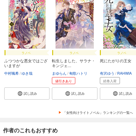
ラノベ
ラノベ
ラノベ
ふつつかな悪女ではござ
転生しました、サラナ・
死にたがりの王女
いますが
キンジェ...
中村颯希
ゆき哉
まゆらん
匈歌ハトリ
有沢ゆう
RAHWIA
値引きあり
続巻入荷
試し読み
試し読み
試し読み
「女性向けライトノベル」ランキングの一覧へ
作者のこれもおすすめ