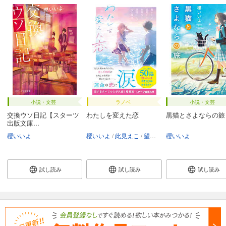
小説・文芸
ラノベ
小説・文芸
交換ウソ日記【スターツ
わたしを変えた恋
黒猫とさよならの旅
出版文庫...
櫻いいよ
櫻いいよ
此見えこ
望月くらげ
櫻いいよ
水瀬さら
犬上義
試し読み
試し読み
試し読み