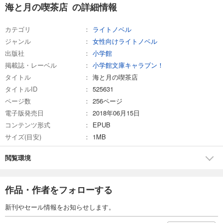
海と月の喫茶店 の詳細情報
カテゴリ
ライトノベル
ジャンル
女性向けライトノベル
出版社
小学館
掲載誌・レーベル
小学館文庫キャラブン！
タイトル
海と月の喫茶店
タイトルID
525631
ページ数
256ページ
電子版発売日
2018年06月15日
コンテンツ形式
EPUB
サイズ(目安)
1MB
閲覧環境
作品・作者をフォローする
新刊やセール情報をお知らせします。