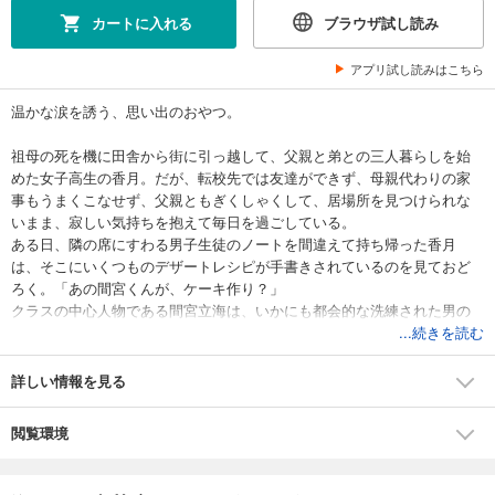
カートに入れる
ブラウザ試し読み
アプリ試し読みはこちら
温かな涙を誘う、思い出のおやつ。
祖母の死を機に田舎から街に引っ越して、父親と弟との三人暮らしを始
めた女子高生の香月。だが、転校先では友達ができず、母親代わりの家
事もうまくこなせず、父親ともぎくしゃくして、居場所を見つけられな
いまま、寂しい気持ちを抱えて毎日を過ごしている。
ある日、隣の席にすわる男子生徒のノートを間違えて持ち帰った香月
は、そこにいくつものデザートレシピが手書きされているのを見ておど
ろく。「あの間宮くんが、ケーキ作り？」
クラスの中心人物である間宮立海は、いかにも都会的な洗練された男の
子。気後れするほど苦手なタイプの彼が、誰にも内緒で菓子作りをして
...続きを読む
いるらしい。立海の意外な趣味を知った香月は、秘密を守る代わりに、
菓子作りを教えてほしいと持ちかける。渋々ながらも、立海は香月の師
詳しい情報を見る
匠役を引き受けてくれることに。
夜だけ開く喫茶店でデザート作りをする立海を手伝いながら、懐かしい
閲覧環境
祖母のおやつを思い出す香月。ホットケーキ、プリン、かぼちゃぜんざ
い。誰かに認められるために、自分なりの味を作ろうと気負うけれ
ど……。