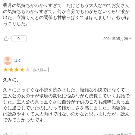
香月の気持ちがわかりすぎて、だけどもう大人なのでお父さん
の気持ちもわかりすぎて。何か自分でもわからないくらい涙が
出た。立海くんとの関係も甘酸っぱくてほほえましい。心がほ
っこりした。
2021年05月28日
0
はく
購入済み
久々に。
久々にまっすぐな小説を読みました。複雑な小説ではなくて、
主人公の女の子が環境の変化に悩みながら成長していくお話で
した。主人公の真っ直ぐさに自分が子供のころも純粋に真っ直
ぐに過ごしていたのになって懐かしさを感じました。内容的に
は読みやすくて大人向けではないのかなと思いましたが、読ん
でみてよかったです。
2021年03月27日
0