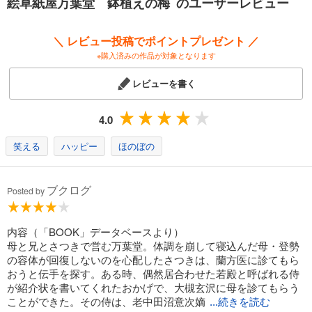
絵草紙屋万葉堂 鉢植えの梅 のユーザーレビュー
＼ レビュー投稿でポイントプレゼント ／
※購入済みの作品が対象となります
レビューを書く
4.0
笑える
ハッピー
ほのぼの
ブクログ
Posted by
内容（「BOOK」データベースより）
母と兄とさつきで営む万葉堂。体調を崩して寝込んだ母・登勢
の容体が回復しないのを心配したさつきは、蘭方医に診てもら
おうと伝手を探す。ある時、偶然居合わせた若殿と呼ばれる侍
が紹介状を書いてくれたおかげで、大槻玄沢に母を診てもらう
ことができた。その侍は、老中田沼意次嫡
...続きを読む