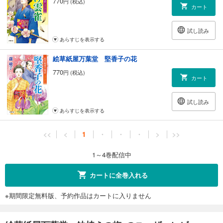
770
円 (税込)
カート
試し読み
あらすじを表示する
絵草紙屋万葉堂 堅香子の花
770
円 (税込)
カート
試し読み
あらすじを表示する
<<
<
1
・
・
・
>
>>
1～4巻配信中
カートに全巻入れる
※期間限定無料版、予約作品はカートに入りません