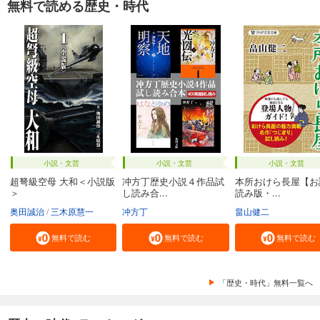
無料で読める歴史・時代
小説・文芸
小説・文芸
小説・文芸
超弩級空母 大和＜小説版
冲方丁歴史小説４作品試
本所おけら長屋【お
＞
し読み合...
読み版・...
奥田誠治
三木原慧一
冲方丁
畠山健二
無料で読む
無料で読む
無料で読む
「歴史・時代」無料一覧へ