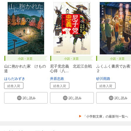
小説・文芸
小説・文芸
小説・文芸
山に抱かれた家 けもの
尼子党忠義 北近江合戦
ふくふく書房でお夜
道
心得〈八...
２
はらだみずき
井原忠政
砂川雨路
続巻入荷
続巻入荷
続巻入荷
試し読み
試し読み
試し読み
「小学館文庫」の最新刊一覧へ