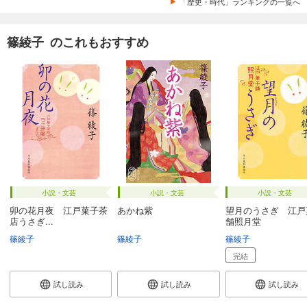
「歴史・時代」ランキングの一覧へ
篠綾子 のこれもおすすめ
小説・文芸
小説・文芸
小説・文芸
卯の花月夜 江戸菓子茶
あかね紫
望月のうさぎ 江戸
店うさぎ...
舗照月堂
篠綾子
篠綾子
篠綾子
完結
試し読み
試し読み
試し読み