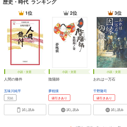
歴史・時代 ランキング
1位
2位
3位
小説・文芸
小説・文芸
小説・文芸
人間の條件
陰陽師
おれは一万石
五味川純平
夢枕獏
千野隆司
完結
値引きあり
値引きあり
試し読み
試し読み
試し読み