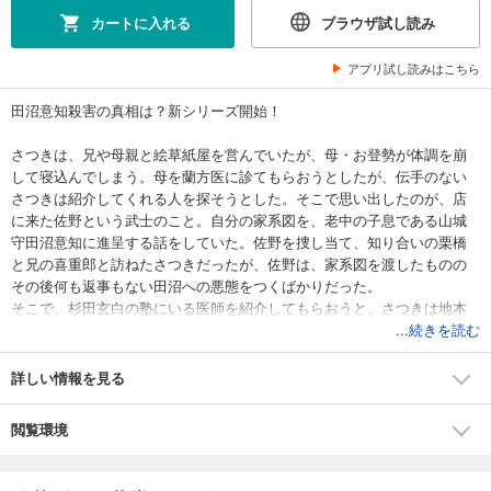
カートに入れる
ブラウザ試し読み
アプリ試し読みはこちら
田沼意知殺害の真相は？新シリーズ開始！
さつきは、兄や母親と絵草紙屋を営んでいたが、母・お登勢が体調を崩
して寝込んでしまう。母を蘭方医に診てもらおうとしたが、伝手のない
さつきは紹介してくれる人を探そうとした。そこで思い出したのが、店
に来た佐野という武士のこと。自分の家系図を、老中の子息である山城
守田沼意知に進呈する話をしていた。佐野を捜し当て、知り合いの栗橋
と兄の喜重郎と訪ねたさつきだったが、佐野は、家系図を渡したものの
その後何も返事もない田沼への悪態をつくばかりだった。
そこで、杉田玄白の塾にいる医師を紹介してもらおうと、さつきは地本
問屋に出かけた。偶然居合わせた侍に紹介状を書いてもらい、大槻玄沢
...続きを読む
という医者に母を診てもらうことができた。しかし、病の悪化した母は
亡くなってしまう。病床で、母は自分がさつきの生みの親ではないこと
詳しい情報を見る
を告げた。
母亡き後、上手くいかなくなっていた万葉堂を立て直すために、友人の
閲覧環境
およねに勧められて読売（新聞）を出す事にしたさつき。そんな折、田
沼意知が佐野に刺殺されたことを知る。それを書こうとするさつきに妨
害の動きもあって…。事件の背後にあるものは？ 気鋭の作家による待望