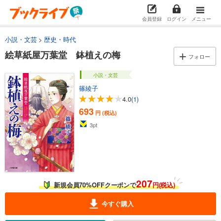
会員登録
ログイン
メニュー
小説・文芸
歴史・時代
絵草紙屋万葉堂 鉢植えの梅
フォロー
小説・文芸
篠綾子
4.0
(1)
693
円 (税込)
3
pt
207
新規会員70%OFFクーポンで
円(税込)
今すぐ購入