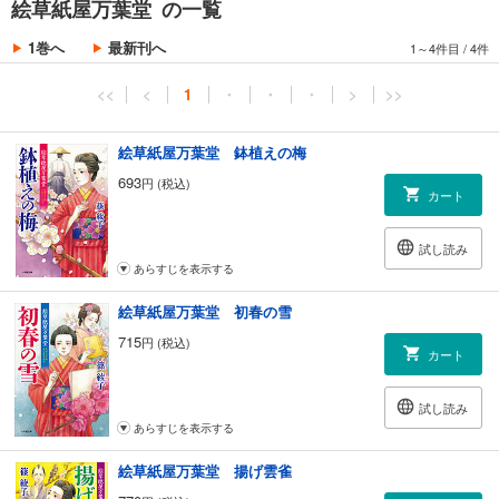
絵草紙屋万葉堂 の一覧
の新シリーズ(2018年5月発表作品)！
1巻へ
最新刊へ
1～4件目
/
4件
<<
<
1
・
・
・
>
>>
絵草紙屋万葉堂 鉢植えの梅
693
円 (税込)
カート
試し読み
あらすじを表示する
絵草紙屋万葉堂 初春の雪
715
円 (税込)
カート
試し読み
あらすじを表示する
絵草紙屋万葉堂 揚げ雲雀