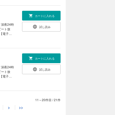
染みの教
は事件解決
カートに入れる
らせない
 深夜24時
試し読み
たな依頼の
嘩の原因に
たりと、リ
カートに入れる
 深夜24時
試し読み
分の心にま
参加型草む
の周りは何
系異世界冒
11～20件目
/
21件
カートに入れる
>
>>
 深夜24時
試し読み