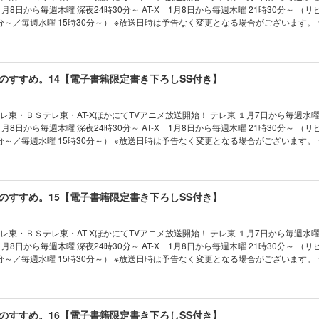
分～／毎週水曜 15時30分～） ※放送日時は予告なく変更となる場合がございます。 ★電子書
リーズ累計50万部突破！（電子書籍を含む） リゼルたん、再び!! いつものメンバー
ったり、そして増える――!? 癒し系異世界冒険ファンタジー第13弾！ 書き下ろし短編収
…と相変わらず平和に依頼をこなす日々かと思いきや、リゼルがジルとイレヴンに
のすすめ。14【電子書籍限定書き下ろしSS付き】
!? その上いつものメンバーの中身が入れ替わってしまったり、復讐のお手伝いをし
り、リゼルが増殖したり!? さらに今回はあの人まで巻き込んで、再び小さくなって
いつもドタバタ大騒動！ それでも本人は涼しい顔で、いつも華麗に切り抜けていく。
テレ東・ＢＳテレ東・AT-XほかにてTVアニメ放送開始！ テレ東 １月7日から毎週水曜
ズ第13弾！
分～／毎週水曜 15時30分～） ※放送日時は予告なく変更となる場合がございます。 ★電子書
リーズ累計60万部突破！（電子書籍を含む） 軽やかに優美に、東奔西走――。 ドラ
界冒険ファンタジー第14弾！ 書き下ろし短編収録！ 【あらすじ】 相変わらず依
の日々を送るリゼルたち。 今度の任務は、幻の釣りスポット探しや見知った顔ぶれ
の土いじりにと多種多様。 更には、絢爛豪華な舞踏会で、リゼルとジルが彼女たち
のすすめ。15【電子書籍限定書き下ろしSS付き】
タッドが再び料理の腕前を披露したり、雨の日にのんびり過ごしたりと、冒険者ライフ
だくさん。 いつもの仲間たちと一緒に、リゼルは今日も颯爽と冒険に出かけていく。
リーズ第14弾！
テレ東・ＢＳテレ東・AT-XほかにてTVアニメ放送開始！ テレ東 １月7日から毎週水曜
分～／毎週水曜 15時30分～） ※放送日時は予告なく変更となる場合がございます。 ★電子書
付き★ シリーズ累計75万部突破！（電子書籍を含む） そうだ、肉を食べに行こう。
世界冒険ファンタジー第15弾！ 書き下ろし短編収録！ 【あらすじ】 冒険者ら
り、迷宮を攻略したりと楽しむリゼルたち。 彼らが次に向かうのは湖上の国サルス
れた魔物の大侵攻に深い関わりのある地だ。 だけど彼らはそんなことはお構いなし。
のすすめ。16【電子書籍限定書き下ろしSS付き】