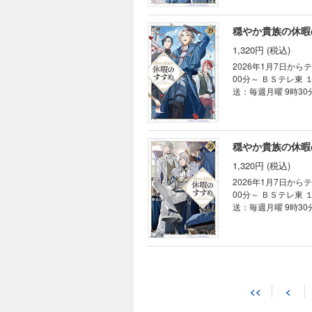
的地は…!? 癒し系異世界冒険ファンタジー第
普通に起きてる」 「元の
賊船”を攻略後も、
穏やか貴族の休暇
授に会いに行くこと
1,320円 (税込)
のため、サルスの中
様々な目的が、何重
2026年1月7日から
00分～ ＢＳテレ東 １月8日から毎週木曜 深夜24時30分～ AT-X 1月8日から毎週木曜 21時30分～ （リピート放
送：毎週月曜 9時30
籍限定書き下ろしSS
遂行へ！ 癒し系異世界冒険ファ
録 【あらすじ】 湖上の国サルスに引き続き滞在中のリゼルたちは、迷宮“聖なる巨獣たちの国”攻略へ向かう。 そこ
に待ち受けていたの
穏やか貴族の休暇
ヒスイが直接突撃し
1,320円 (税込)
ゼルの行く先には思
2026年1月7日から
00分～ ＢＳテレ東 １月8日から毎週木曜 深夜24時30分～ AT-X 1月8日から毎週木曜 21時30分～ （リピート放
送：毎週月曜 9時30
籍限定書き下ろしSS
っすぐに。 癒し系異世界冒険フ
在を相変わらず楽し
しりイベントに参加
穏やか貴族の休暇
かと大忙し。美しい
1,399円 (税込)
険ファンタジー第20
<<
<
2026年1月7日から
00分～ ＢＳテレ東 １月8日から毎週木曜 深夜24時30分～ AT-X 1月8日から毎週木曜 21時30分～ （リピート放