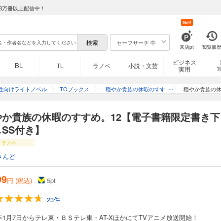
のアイディアが絶妙に残念なことだけが悩み（？）の、ほのほの休暇第４弾！
テレ東・ＢＳテレ東・AT-XほかにてTVアニメ放送開始！ テレ東 １月7日から毎週水曜
8万冊以上配信中！
分～／毎週水曜 15時30分～） ※放送日時は予告なく変更となる場合がございます。 ★電子書
Get!
付き★ どんな依頼もひらり、軽妙に捌く。 累計１０万部突破！コミカライズも絶好
険者ライフを楽しむリゼルたち。
セーフサーチ 中
来店pt
閲覧履
挑戦したり、騎士学校の冒険者講習の講師を務めたり、娼館の用心棒として雇われたり
わらず冒険者らしくない軽やかさでこなしていく。 そんなとき、王都パルテダに魔
のすすめ。6【電子書籍限定書き下ろしSS付き】
ビジネス
BL
TL
ラノベ
小説・文芸
にする。パルテダを出て遠方のアスタルニアまで冒険（観光？）に足を延ばしたい
実用
…？ 下戸なのにうっかり酔っぱらったり、洋服のセンスをダメ出しされたり、“最悪
たり!? 飄々としているようで案外障壁も多い……かもしれないリゼルたちの、「休
テレ東・ＢＳテレ東・AT-XほかにてTVアニメ放送開始！ テレ東 １月7日から毎週水曜
性向けライトノベル
TOブックス
穏やか貴族の休暇のすす
穏やか貴族の休
め。
分～／毎週水曜 15時30分～） ※放送日時は予告なく変更となる場合がございます。 ★電子書
き★ 旅は南国へ――！ コミカライズも絶好調!! 癒し系異世界冒険ファンタジー！ 【あらす
やか貴族の休暇のすすめ。12【電子書籍限定書き下
SS付き】
の実家で母親に挨拶したりと、マイペースさは変わらない。 辿り着いたアスタルニ
”に挑戦したり、劇団“Phantasm”と再会して公演成功を目指したり、リゼルが貴族
のすすめ。7【電子書籍限定書き下ろしSS付き】
ラノベ
者ライフを満喫中。 リゼルたちの次なる目的は迷宮攻略。ある目的のため、「誰もボ
さんど
宮“人魚姫(セイレーン)の洞”の踏破を目指す。 今まで誰にもできなかった、その
新キャラたちも続々登場！新章突入でますますパワーアップの『休暇』シリーズ第６弾
テレ東・ＢＳテレ東・AT-XほかにてTVアニメ放送開始！ テレ東 １月7日から毎週水曜
99
円 (税込)
5
pt
分～／毎週水曜 15時30分～） ※放送日時は予告なく変更となる場合がございます。 ★電子書
S付き★ コミカライズも絶好調！ コミックス２巻好評発売中！ 癒し系異世界冒険
23件
ない迷宮で子どもになってしまったり、小説家からの依頼で『逆ハーレム小説』の
6年1月7日からテレ東・ＢＳテレ東・AT-XほかにてTVアニメ放送開始！