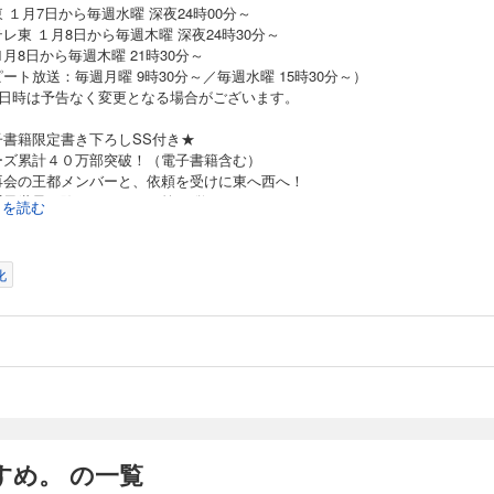
らずマイペースに依頼をこなす日々。そんなある日、迷宮“人魚姫(セイレーン)の洞”攻
のすすめ。8【電子限定特典付き】
 １月7日から毎週水曜 深夜24時00分～
リゼルはアスタルニア王族の一人アリムダードに謁見することに。 アリムダードの
レ東 １月8日から毎週木曜 深夜24時30分～
の知識を取得することだった。 一方リゼルのほうにも、アリムダードとの接触には
X 1月8日から毎週木曜 21時30分～
南国の賑やかな新キャラたちも続々登場！ 『休暇』シリーズ第７弾！ 書き下ろし短
テレ東・ＢＳテレ東・AT-XほかにてTVアニメ放送開始！ テレ東 １月7日から毎週水曜
ート放送：毎週月曜 9時30分～／毎週水曜 15時30分～）
送日時は予告なく変更となる場合がございます。
分～／毎週水曜 15時30分～） ※放送日時は予告なく変更となる場合がございます。 ★電子限
るごとチビリゼル祭り！ ドラマCDにオフィシャルガイドブックにと、絶好調で展開
子書籍限定書き下ろしSS付き★
 【あらすじ】 南国アスタルニアを満喫中のリゼル
ーズ累計４０万部突破！（電子書籍含む）
の賑やかな祭り・船上祭が開催される中、恋に悩む女性を助けたり、コスチュームを
再会の王都メンバーと、依頼を受けに東へ西へ！
た。 そんないつもの休暇……もとい冒険者ライフだったはずが、ある日リゼルがま
のすすめ。9【電子書籍限定書き下ろしＳＳ付き】
系異世界冒険ファンタジー第12弾！
子どもの姿になってしまう！ ジルにイレヴンに宿主に、チビリゼルは大いに世話を
続きを読む
ったり絵本を読んでもらったり、小さいながらに大奮闘！ 周りの大人たちも大奮闘
り！ 盛り沢山の『休暇』シリーズ第８弾！
テレ東・ＢＳテレ東・AT-XほかにてTVアニメ放送開始！ テレ東 １月7日から毎週水曜
らすじ】
化
分～／毎週水曜 15時30分～） ※放送日時は予告なく変更となる場合がございます。 ★電子書
タルニアから王都へ戻ってきたリゼルたち。
付き★ リゼル、誘拐！？ シリーズ累計20万部突破！（電子書籍を含む） 絶好調
かり懐かしく感じる顔ぶれと再会するも、どこへ行っても誰といても、自由気
し短編も収録！ 【あらすじ】 南国アスタルニアでの冒険者ライフを楽し
冒険者ライフは変わらない。
ーティ対抗の団結力試し大会に三人で参加したり、様々なものが逆転してしまう迷宮
冒険者たちとの合同依頼に出かけたり、絵画体験で女性の絵を描いたり、アス
で謎を解いたり、本の世界で『成りきり』に挑戦したりと、相変わらずな毎日を過
のすすめ。10【電子書籍限定書き下ろしSS付き】
リゼルが誘拐されてしまう！ 犯人は、かつてリゼルたちが退けた異形の支配者の狂信
アからやってきたとある人物も巻き込んで料理大会に出たり。
ゼルは監視役の一人の青年に出会う。彼の名は奴隷（スレイヴ）。彼はうまく話せ
依頼ではうっかり、あの『酔っ払いリゼル』再来も!?
ち心を開いていく。 しかし狂信者の無情な“命令”が彼に告げられる――！ 緊迫の
ていよいよリゼルの冒険者ランクも昇格へ！
テレ東・ＢＳテレ東・AT-XほかにてTVアニメ放送開始！ テレ東 １月7日から毎週水曜
ほの平和な『休暇』シリーズ第12弾！
すめ。 の一覧
分～／毎週水曜 15時30分～） ※放送日時は予告なく変更となる場合がございます。 ★電子書
き★ ドラマCD同時発売！ シリーズ累計３０万部突破！（電子書籍を含む） その男の名は