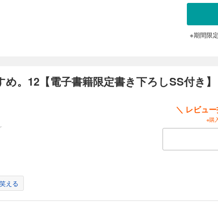
分～／毎週水曜 15時30分～） ※放送日時は予告なく変更となる場合がございます。 【電子書
き！ シリーズ累計250万部(紙＋電子）突破！ 風雲、急を告げる――。 リゼルたちはまだ
を満喫中。絵画だらけの迷宮“美術館迷路”で絵から絵へと彷徨ったり、ナハスとあの
が務めたり、巨大樹の魔物と戦ったりと、いつも通り八面六臂の大活躍。一見、普
※期間限
、実は水面下ではとある穏やかでないことが忍び寄っていて……！？ リゼルと強
集結する──！ 癒し系異世界冒険ファンタジー第21弾！
め。12【電子書籍限定書き下ろしSS付き】
＼ レビュ
※購
笑える