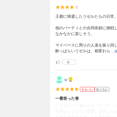
王都に帰還したリゼルたちの日常
他のパーティとの合同依頼に挑戦
なかなかに楽しそう。
マイペースに周りの人達を振り回
酔っぱらいリゼルは、相変わら
..
0
io
ネタバレ
購入済み
一番笑った巻
アスタルニア編も良かったけど、
前半はシリアスに展開、後半はち
リゼル初のタイマンもなかなかカ