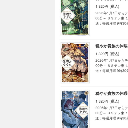
めて旅立った後は、
1,320円 (税込)
会に、陛下との久々の
リーズ第15弾！
2026年1月7日から
00分～ ＢＳテレ東 １月8日から毎週木曜 深夜24時30分～ AT-X 1月8日から毎週木曜 21時30分～ （リピート放
送：毎週月曜 9時30
籍限定書き下ろしSS
系異世界冒険ファンタジー第16弾！ 書き下ろし短編収録！ ドラマCD第
ズ7巻（7月15日発売）と同月刊行！ 【あらすじ】 リゼルた
んだりと満喫中。 
穏やか貴族の休暇
き込まれたり、ある
1,320円 (税込)
因縁の相手との会談に
16弾！
2026年1月7日から
00分～ ＢＳテレ東 １月8日から毎週木曜 深夜24時30分～ AT-X 1月8日から毎週木曜 21時30分～ （リピート放
送：毎週月曜 9時30
籍限定書き下ろしSS】付き！
でぶらり旅！ 癒し系異世界冒険ファンタジー
を気の向くままに満
人物とコンタクトを
穏やか貴族の休暇
るという迷宮“海賊
1,320円 (税込)
リゼルたちを待ち受
険ファンタジー第17
2026年1月7日から
00分～ ＢＳテレ東 １月8日から毎週木曜 深夜24時30分～ AT-X 1月8日から毎週木曜 21時30分～ （リピート放
送：毎週月曜 9時30
籍限定書き下ろしSS】付き！