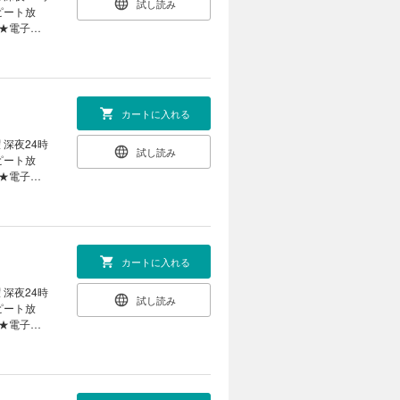
試し読み
嫌われてし
たり裏オー
カートに入れる
しまう
 ほのほの
 深夜24時
試し読み
との合同依
をエスコー
の楽しい過
カートに入れる
 “ほのほ
 深夜24時
試し読み
 美食を求
。リゼルた
 美食を求