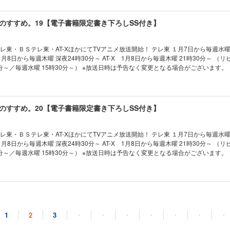
18弾！ 書き下ろし短編収録！ 書き下ろし短編 「馬車が来るころには
世界で王兄は今日も研究に精を出す」 「駆け出しの釣り人リゼル」 【あらすじ】 迷宮“海
リゼルたちは湖上の国サルスに滞在中。 とある人物との面会を待つ間、魔法学院の馴
のすすめ。19【電子書籍限定書き下ろしSS付き】
にしたリゼル。 しかしそこで周囲を巻き込んだある事件が起こってしまう。 リゼル
枢である城へ最強の三翁とともに向かうことに。 彼の頭の中では刻々と、誰にも悟
にも張り巡らされていく――！ 癒し系異世界冒険ファンタジー第18弾！
テレ東・ＢＳテレ東・AT-XほかにてTVアニメ放送開始！ テレ東 １月7日から毎週水曜
分～／毎週水曜 15時30分～） ※放送日時は予告なく変更となる場合がございます。 【電子書
】付き！ シリーズ累計150万部突破！（電子書籍を含む） 最強の三人。いざ、新
ンタジー第19弾！ 書き下ろし短編収録！ 書き下ろし短編「クァト、奮起する」収
は、三人が思わず手こずってしまう予想外の魔物の数々で……!? リゼルとジルの喧
のすすめ。20【電子書籍限定書き下ろしSS付き】
たり、囮を使った依頼に参加したり、 劇団の公演をまたまた成功に導く手助けをし
いがけない出来事が目白押し！ 癒し系異世界冒険ファンタジー第19弾！
テレ東・ＢＳテレ東・AT-XほかにてTVアニメ放送開始！ テレ東 １月7日から毎週水曜
分～／毎週水曜 15時30分～） ※放送日時は予告なく変更となる場合がございます。 【電子書
】付き！ シリーズ累計180万部突破！（電子書籍を含む） どちらの世界でも、自
ァンタジー第20弾！ 書き下ろし短編収録！ 【あらすじ】 依頼に観光に、サルス滞
むリゼルたち。迷宮で久々にあの姿になってしまったり、冒険者ギルド主催の強制
したり、懐かしい人物がやってきたり、因縁の相手と再会したりと、今日もリゼル
のすすめ。21【電子書籍限定書き下ろしSS付き】
湖上の街で、時に清廉に、時にほのほのとリゼルはすべてを捌いていく――。 癒し
弾！
1
2
3
・
・
・
・
・
・
・
テレ東・ＢＳテレ東・AT-XほかにてTVアニメ放送開始！ テレ東 １月7日から毎週水曜