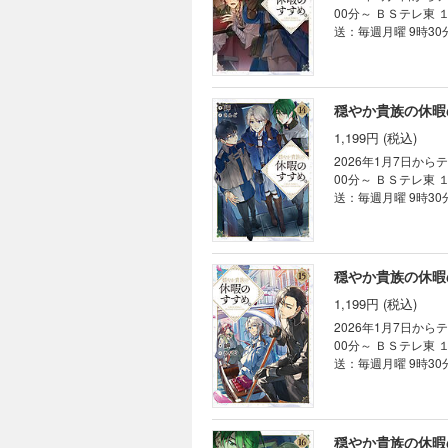
00分～ ＢＳテレ東 １月8日から毎週木曜 深夜24時30分～ AT-X 1月8日から毎週木曜 21時30分～ （リピート放
送：毎週月曜 9時30
籍限定書き下ろしSS付き★ シ
が小さくなったり入れ替わ
録！ 【あらすじ】 リゼルは王都での冒険者ライフを大満喫中。 『夢の迷宮』に迷い込んだり、獣人贔屓の迷宮に
踏み込んでみたり…
穏やか貴族の休暇
まうまさかの展開に
1,199円 (税込)
クションに参加した
――!? 彼の周囲は
2026年1月7日から
平和な『休暇』シリー
00分～ ＢＳテレ東 １月8日から毎週木曜 深夜24時30分～ AT-X 1月8日から毎週木曜 21時30分～ （リピート放
送：毎週月曜 9時30
籍限定書き下ろしSS付き★ シ
マCD第３弾同時発売!! 癒し系異世
頼、依頼、また依頼
頼、そして、初めて
穏やか貴族の休暇
ト!? リゼルとス
1,199円 (税込)
ごし方が今回も盛り
の”平和な『休暇』シ
2026年1月7日から
00分～ ＢＳテレ東 １月8日から毎週木曜 深夜24時30分～ AT-X 1月8日から毎週木曜 21時30分～ （リピート放
送：毎週月曜 9時30
籍限定書き下ろしSS
めて、いよいよあの国へ！ 癒し系異
しく依頼をこなした
ちが過去に巻き込ま
穏やか貴族の休暇