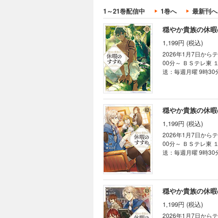
「クァト」――。 
1～21巻配信中
1巻へ
最新刊へ
ジー第10弾！ 書き下ろし短編２本収録！ ※おまけの仕掛けあり 【あらすじ】 狂信者たちによって誘拐され、牢屋
に閉じ込められてし
穏やか貴族の休暇
た。 イレヴンの前
1,199円 (税込)
とが判明する。 牢
性は最悪だった。 
2026年1月7日から
生懸命リゼルの看病
00分～ ＢＳテレ東 １月8日から毎週木曜 深夜24時30分～ AT-X 1月8日から毎週木曜 21時30分～ （リピート放
送：毎週月曜 9時30
籍限定書き下ろしSS付き★ 
に」 大人気アスタルニ
本収録！ 【あらすじ】 狂信者たちの奴隷の身分から抜け出し、リゼルたちと行動をともにすることになったクァ
ト。 冒険者登録を
穏やか貴族の休暇
力を取り戻すべく奮
1,199円 (税込)
り、故郷の島へと帰
の途中、リゼルはアス
2026年1月7日から
00分～ ＢＳテレ東 １月8日から毎週木曜 深夜24時30分～ AT-X 1月8日から毎週木曜 21時30分～ （リピート放
送：毎週月曜 9時30
籍限定書き下ろしS
けに東へ西へ！ 癒し系異世界冒険ファン
たち。 すっかり懐
わらない。 若手冒
穏やか貴族の休暇
きたとある人物も巻
1,199円 (税込)
いよいよリゼルの冒
2026年1月7日から