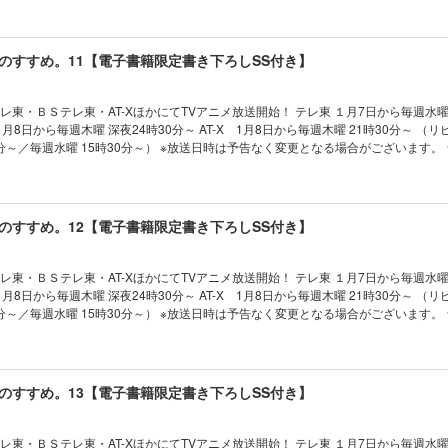
「小説家になろう」で人気のキャラがいよいよリゼルたちの仲間に！ 癒し系異世界冒
まったリゼル。 彼を助けにきたのは、頼りになるパーティメンバーであるジルとイ
のすすめ。11【電子書籍限定書き下ろしSS付き】
に立ちはだかるのは、奴隷（スレイヴ）クァト。クァトは実は最強と言われる一族の
屋から脱出する際、クァトを一緒に連れ帰りたいと申し出るリゼルだが、クァトとイ
その上、牢屋生活での無理が祟ったリゼルは酷い風邪を引いてしまい――！？ イケメ
テレ東・ＢＳテレ東・AT-XほかにてTVアニメ放送開始！ テレ東 １月7日から毎週水曜
をする、『休暇』シリーズ第10弾！
分～／毎週水曜 15時30分～） ※放送日時は予告なく変更となる場合がございます。 ★電子書
シリーズ累計35万部突破！（電子書籍を含む） 「道は分かれても、心はあなたの傍
ア編から、舞台は再び王都へ！ 癒し系異世界冒険ファンタジー第11弾！ 書き下ろし短編３
して四人で一緒に迷宮攻略に出かけたり、ジルと本気の手合せをしたりと、クァト自
のすすめ。12【電子書籍限定書き下ろしSS付き】
闘していた。 そして来る、別れの日。リゼルから“ある選択”を託されたクァトは、
っていく。 一方リゼルたちもアスタルニアに別れを告げ、再び王都へと戻る旅に出る
タルニア王族の“ある男”と出会う――。 海と空の旅を満喫する、『休暇』シリーズ
テレ東・ＢＳテレ東・AT-XほかにてTVアニメ放送開始！ テレ東 １月7日から毎週水曜
分～／毎週水曜 15時30分～） ※放送日時は予告なく変更となる場合がございます。 ★電子書
S付き★ シリーズ累計４０万部突破！（電子書籍含む） 久々再会の王都メンバーと
タジー第12弾！ 【あらすじ】 アスタルニアから王都へ戻ってきたリゼル
かしく感じる顔ぶれと再会するも、どこへ行っても誰といても、自由気ままな冒険者
険者たちとの合同依頼に出かけたり、絵画体験で女性の絵を描いたり、アスタルニア
のすすめ。13【電子書籍限定書き下ろしSS付き】
き込んで料理大会に出たり。 ある依頼ではうっかり、あの『酔っ払いリゼル』再来も!
険者ランクも昇格へ！ ほのほの平和な『休暇』シリーズ第12弾！
テレ東・ＢＳテレ東・AT-XほかにてTVアニメ放送開始！ テレ東 １月7日から毎週水曜