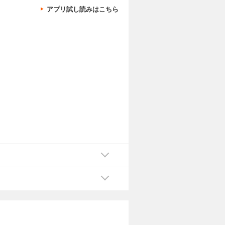
略の功績を
アプリ試し読みはこちら
目的は、リ
カートに入れる
ある明確な
編も収録！
 深夜24時
試し読み
中！！ 癒
着替えたり
たしてもあ
焼かれる。
カートに入れる
！ 一冊ま
 深夜24時
試し読み
の癒し系異
ま
に潜った
タ
ごしてい
者。閉じ込
カートに入れる
ないながら
『休暇』シ
 深夜24時
試し読み