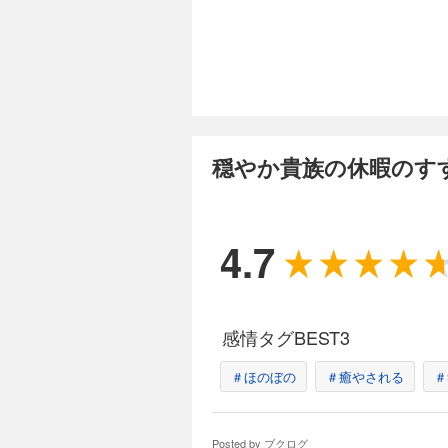
送：毎週月曜 9時30
籍限定書き下ろしSS】付
まだ湖上の街サルス
対談の通訳をリゼル
ない日常に思えたが
ちが、王都に続々と
穏やか貴族の休暇のすす
4.7
感情タグBEST3
＃ほのぼの
＃癒やされる
＃
Posted by
ブクログ