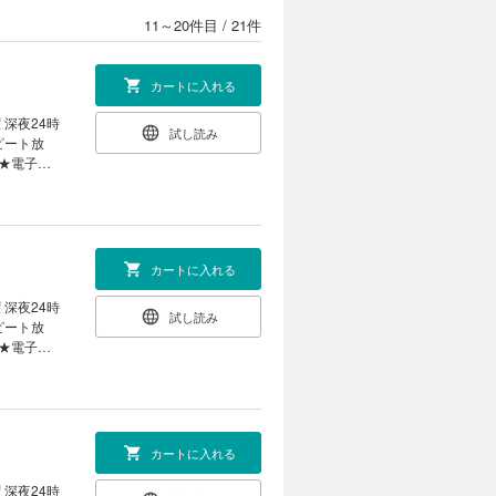
険ファンタ
11～20件目
/
21件
レヴンだっ
出であるこ
カートに入れる
レヴンの相
ンたちが一
 深夜24時
試し読み
身の本来の
一人船に乗
カートに入れる
。 その旅
第11弾！
 深夜24時
試し読み
、依頼を受
ライフは変
からやって
? そして
カートに入れる
 深夜24時