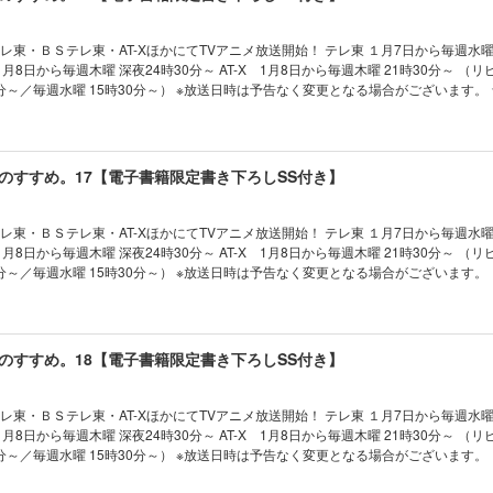
観光に迷宮攻略にと、いつも通りのマイペースぶりでサルスを歩き回る。 さらには
対話も！ 清廉に優雅に、リゼルパーティの新しい旅が始まる。 “ほのほの”平和な
テレ東・ＢＳテレ東・AT-XほかにてTVアニメ放送開始！ テレ東 １月7日から毎週水曜
分～／毎週水曜 15時30分～） ※放送日時は予告なく変更となる場合がございます。 ★電子書
付き★ シリーズ累計85万部突破！（電子書籍を含む） リゼル、魔法学院の講師になる
4弾&AudioBook4も同時発売!! コミカライ
ちは湖上の国サルスで、美食を堪能したり観光を楽し
そんな折、リゼルは魔法学院の一日講師に任命されることに。 ある時は魔法学院で非
のすすめ。17【電子書籍限定書き下ろしSS付き】
時は迷宮で奮闘したり。 あの仲間とも再会し、サルスを心ゆくまで楽しむ。 そして
臨み――？ 爽やかな風が吹く水上の街での旅は続く。 “ほのほの”平和な『休暇』
テレ東・ＢＳテレ東・AT-XほかにてTVアニメ放送開始！ テレ東 １月7日から毎週水曜
分～／毎週水曜 15時30分～） ※放送日時は予告なく変更となる場合がございます。 【電子書
 シリーズ累計100万部突破！（電子書籍を含む） 気ままに散策＆迷宮攻略、水の都
第17弾！ 書き下ろし短編収録！ 【あらすじ】 湖上の国サルスでの旅
喫中のリゼルたち。 お菓子だらけの迷宮を散策したり、年下組と再会したり、イレ
取ったりと、冒険者生活を大いに楽しむ。 そんなある日、数年に一度各地にランダ
のすすめ。18【電子書籍限定書き下ろしSS付き】
船”への扉が、サルスにも現れる。 お祭り騒ぎの冒険者たちに交じり、意気揚々と攻
けていたものとは――。 水上の街の旅模様、リゼルは今日はどこへ出かける？ 癒し
弾！
テレ東・ＢＳテレ東・AT-XほかにてTVアニメ放送開始！ テレ東 １月7日から毎週水曜
分～／毎週水曜 15時30分～） ※放送日時は予告なく変更となる場合がございます。 【電子書
 シリーズ累計120万部突破！（電子書籍を含む） 美しき“水の都” リゼルの次なる目