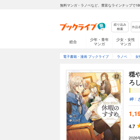
絶好調！パーティ名
2026年1月7日から
無料マンガ・ラノベなど、豊富なラインナップで18
00分～ ＢＳテレ東 １月8日から毎週木曜 深夜24時30分～ AT-X 1月8日から毎週木曜 21時30分～ （リピート放
送：毎週月曜 9時30
籍限定書き下ろしSS
絞り込み
系異世界冒険ファンタジー！ 【あらすじ】 ランク昇格したパーティで、今日も冒
検索
迷宮“知恵の塔”に
者らしい依頼を相変
穏やか貴族の休暇
少年・青年
少女・女性
総合
訪れるという噂を耳
マンガ
マンガ
1,221円 (税込)
密やかな狙いとは…
黒歴史を掘り返され
2026年1月7日から
電子書籍・漫画 ブックライブ
ラノベ
女
５弾！
00分～ ＢＳテレ東 １月8日から毎週木曜 深夜24時30分～ AT-X 1月8日から毎週木曜 21時30分～ （リピート放
送：毎週月曜 9時30
籍限定書き下ろしSS付
穏
じ】 魔鳥騎兵団の協力のもと、空路で南国アスタルニアへと冒険の旅に出たリゼルたち。 道中、タンデム飛行を体
ろし
験したり、イレヴン
宮“制限される玩具箱
穏やか貴族の休暇
てみたり!?と冒険
岬
/
1,199円 (税込)
い」と言われる海の迷
――!? 個性的な
2026年1月7日から
1,1
00分～ ＢＳテレ東 １月8日から毎週木曜 深夜24時30分～ AT-X 1月8日から毎週木曜 21時30分～ （リピート放
送：毎週月曜 9時30
籍限定書き下ろしS
4.7
ー！ 【あらすじ】 王都を離れ、南国アスタルニアでの休暇……もとい冒険者ライフを楽しむリゼルたち。 対価を
払わないと攻略でき
202