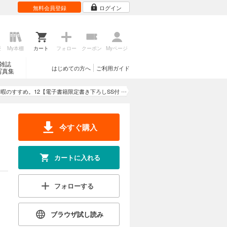
 深夜24時
無料会員登録
ログイン
試し読み
調！ 癒し
歴
My本棚
カート
フォロー
クーポン
Myページ
と、冒険
鳥騎兵団が
雑誌
はじめての方へ
ご利用ガイド
リゼルの、
写真集
カートに入れる
の迷宮”で
暇」道中第
 深夜24時
暇のすすめ。12【電子書籍限定書き下ろしSS付
試し読み
き】
今すぐ購入
アでも、迷
になりきっ
スを倒せな
カートに入れる
カートに入れる
攻略法とは
！
 深夜24時
試し読み
フォローする
ファンタジ
ブラウザ試し読み
モデルにな