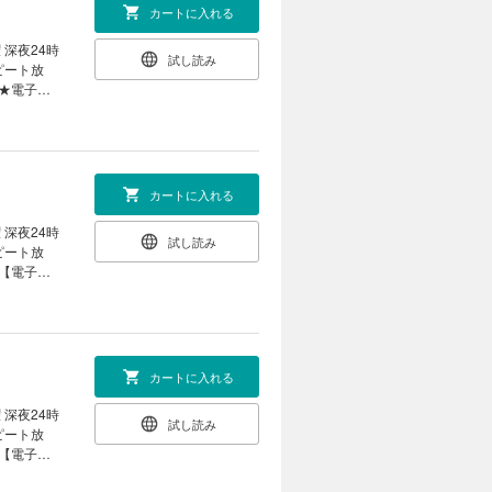
旧友との再
カートに入れる
『休暇』シ
 深夜24時
試し読み
!? 癒し
常事態に巻
いよいよ、
カートに入れる
シリーズ第
 深夜24時
試し読み
ヴンがある
ムで出現す
略に向かう
カートに入れる
系異世界冒
 深夜24時
試し読み