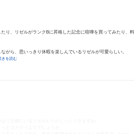
。
したり、リゼルがランクBに昇格した記念に喧嘩を買ってみたり、
しながら、思いっきり休暇を楽しんでいるリゼルが可愛らしい。
.続きを読む
やはり王都にいるリゼルたちがしっくりきますね。
ょっとコメディよりでしょうか。
ッコ良かったですが、後半の料理大会がとにかく大爆笑でしたww