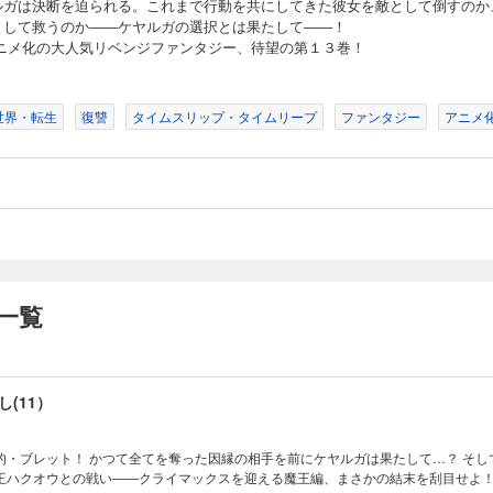
ルガは決断を迫られる。これまで行動を共にしてきた彼女を敵として倒すのか
として救うのか――ケヤルガの選択とは果たして――！
(9)
アニメ化の大人気リベンジファンタジー、待望の第１３巻！
】の試練を乗り越え、遂に覚醒したイヴ。しかし現魔王もイヴを始末するため、魔
集落に送り込み――？ TVアニメ化した大人気リベンジファンタジー、第９幕！
世界・転生
復讐
タイムスリップ・タイムリープ
ファンタジー
アニメ
(10)
対決の為、クレハと合流したケヤルガ。クレハが新たな【剣】の勇者になる資格が
練に挑む。そして遂にケヤルガの前に現れる真の敵――果たしてその正体は…!?
一覧
(11）
的・ブレット！ かつて全てを奪った因縁の相手を前にケヤルガは果たして…？ そし
王ハクオウとの戦い――クライマックスを迎える魔王編、まさかの結末を刮目せよ