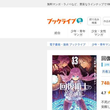
682円 (税込)
無料マンガ・ラノベなど、豊富なラインナップで18
復讐対象の一人、【
め、あえてブレイド
絞り込み
検索
少年・青年
少女・女性
総合
マンガ
マンガ
回復術士のやり直し
704円 (税込)
電子書籍・漫画 ブックライブ
少年・青年マ
ブレイドへの復讐を
かし一時の平和も束
回復
少年
月夜
回復術士のやり直し
748
704円 (税込)
宿敵ノルン姫への復
4.7
り…更なる戦力を求
不死
覚醒