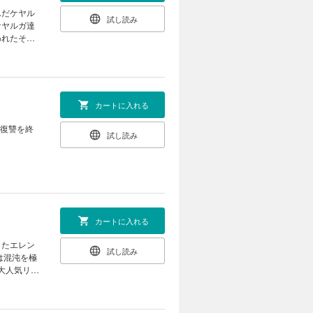
んだケヤル
試し読み
ケヤルガ達
われたその
黒い瘴気に
ベンジファ
カートに入れる
…復讐を終
試し読み
カートに入れる
したエレン
試し読み
は混沌を極
大人気リベ