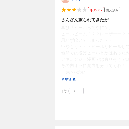
ネタバレ
購入済み
さんざん擦られてきたが
再び「ヒールってなに？」
ヒールビーム？？？レーザーー？
思わず吹いてしまった・・・
いやもう・・・ヒールがヒールし
他所では投げヒールとかはあった
ファンタジー漫画では有りそうで
その内オラに魔力を分けてくれ！
...続きを読む
＃笑える
0