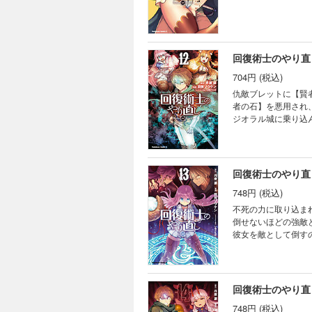
回復術士のやり直し
704円 (税込)
仇敵ブレットに【賢
者の石】を悪用され
ジオラル城に乗り込
の【三勇者】が立ちは
回復術士のやり直し
748円 (税込)
不死の力に取り込ま
倒せないほどの強敵
彼女を敵として倒す
ジファンタジー、待
回復術士のやり直し
748円 (税込)