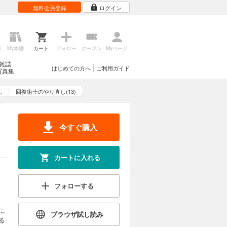
無料会員登録
ログイン
遂するた
試し読み
歴
My本棚
カート
フォロー
クーポン
Myページ
雑誌
はじめての方へ
ご利用ガイド
写真集
カートに入れる
し
回復術士のやり直し(13)
入れる。し
試し読み
今すぐ購入
カートに入れる
カートに入れる
と強敵ばか
フォローする
試し読み
に
ブラウザ試し読み
る