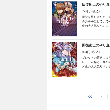
回復術士のやり直し
792円 (税込)
復讐を果たすため、
の力を手にしていて
化の大人気リベンジ
回復術士のやり直し
924円 (税込)
ブレットの策略によ
レットが操る不死の
メ化の大人気リベン
<<
<