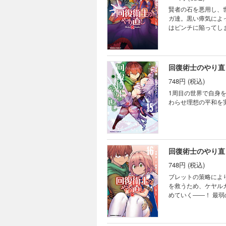
賢者の石を悪用し、
ガ達。黒い瘴気によ
はピンチに陥ってし
時、ケヤルガの【癒
取り込まれ、ジオラ
ンタジー、新章の幕
回復術士のやり直し
748円 (税込)
1周目の世界で自身
わらせ理想の平和を
回復術士のやり直し
748円 (税込)
ブレットの策略によ
を救うため、ケヤル
めていく――！ 最
ンジファンタジー１