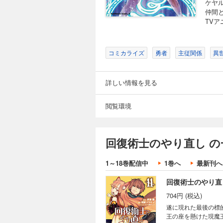
ケヤ
仲間
回復術士のやり直し
TV
704円 (税込)
【神鳥カラドリウス
をイヴの故郷である
コミカライズ
勇者
主従関係
異
詳しい情報を見る
回復術士のやり直し
閲覧環境
704円 (税込)
来たるべき魔王との
た二人は、勇者の試
回復術士のやり直し の
1～18巻配信中
1巻へ
最新刊へ
回復術士のやり直し
704円 (税込)
遂に現れた最後の標
王の座を懸けた現魔