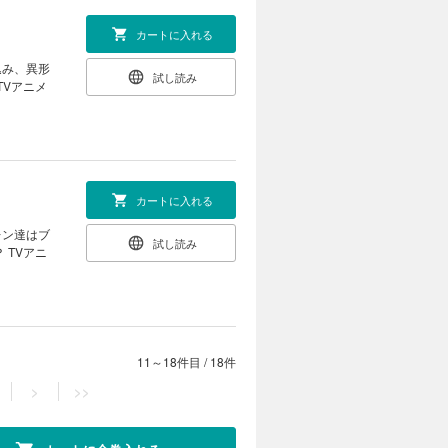
カートに入れる
込み、異形
試し読み
TVアニメ
カートに入れる
レン達はブ
試し読み
 TVアニ
11～18件目
/
18件
>
>>