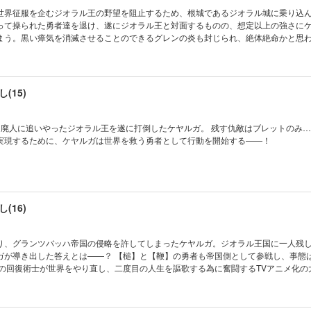
世界征服を企むジオラル王の野望を阻止するため、根城であるジオラル城に乗り込
って操られた勇者達を退け、遂にジオラル王と対面するものの、想定以上の強さに
まう。黒い瘴気を消滅させることのできるグレンの炎も封じられ、絶体絶命かと思
】の勇者としての真の力が覚醒し――？ そして遂に本格的に動き出す最後の標的…
ル王の傀儡となったはずのブレットの目的とは果たして――TVアニメ化の大人気リ
が上がる第１４巻！
(15)
を廃人に追いやったジオラル王を遂に打倒したケヤルガ。 残す仇敵はブレットのみ
実現するために、ケヤルガは世界を救う勇者として行動を開始する――！
(16)
り、グランツバッハ帝国の侵略を許してしまったケヤルガ。ジオラル王国に一人残
ガが導き出した答えとは――？ 【槌】と【鞭】の勇者も帝国側として参戦し、事態
弱の回復術士が世界をやり直し、二度目の人生を謳歌する為に奮闘するTVアニメ化の
６巻！