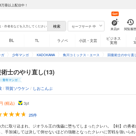
8万冊以上配信中！
剣】の勇者ブレイドと遂に相対したケアーラは誰にも邪魔されることなく復讐を完
Get!
の策に乗ることを決断。互いの策謀が交錯する中、勝利を手にするのは一体誰!?
セーフサーチ 中
来店pt
閲覧履
ビジネス
BL
TL
ラノベ
小説・文芸
実用
(7)
ンガ
少年マンガ
KADOKAWA
角川コミックス・エース
回復術士のやり直
終えたケヤルガは、遂に勇者にのみ許された最強の武器である【神装武具】を手に
の間、ノルンが魔族の皆殺しを目的とした「ブラニッカ浄化作戦」を発動し――？
術士のやり直し(13)
・青年マンガ
涙
/
羽賀ソウケン
/
しおこんぶ
(8)
円 (税込)
3
pt
讐を終え、ケヤルガは次の復讐に向け動き出す。残る標的はジオラル王にブレット
25件
め、ケヤルガが向かった先は――？ 大人気復讐ファンタジー、遂に新章突入！
の力に取り込まれ、ジオラル王の傀儡に堕ちてしまったクレハ。【剣】の勇者
し、手加減しては決して倒せないほどの強敵となったクレハに苦戦を強いられ