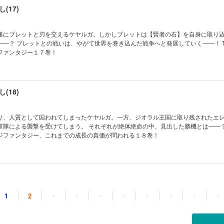
(17)
遂にブレットと刃を交えるケヤルガ。しかしブレットは【賢者の石】を自身に取り
――？ ブレットとの戦いは、やがて世界を巻き込んだ戦争へと発展していく――！ 
ファンタジー１７巻！
(18)
り、人質として囚われてしまったケヤルガ。一方、ジオラル王国に取り残されたエ
軍隊による襲撃を受けてしまう。 それぞれが絶体絶命の中、見出した勝機とは――？
ジファンタジー、これまでの成長の真価が問われる１８巻！
1
2
・
・
・
・
・
・
・
・