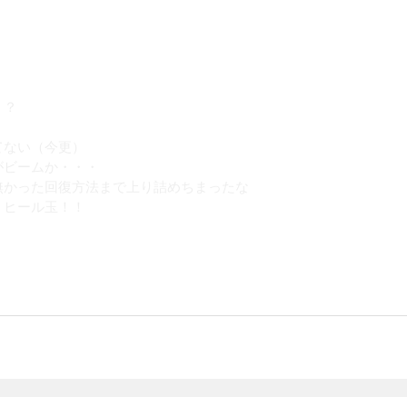
？？
てない（今更）
がビームか・・・
無かった回復方法まで上り詰めちまったな
！ヒール玉！！