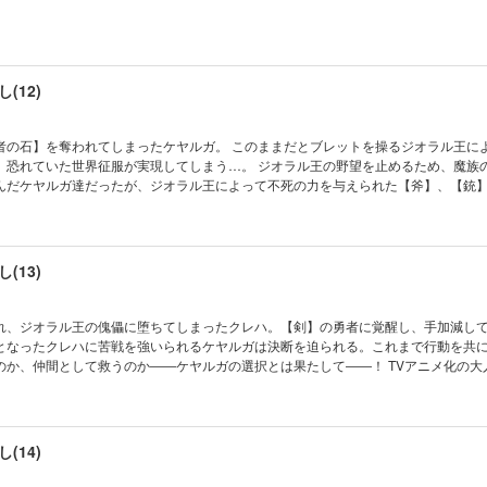
(12)
者の石】を奪われてしまったケヤルガ。 このままだとブレットを操るジオラル王に
、恐れていた世界征服が実現してしまう…。 ジオラル王の野望を止めるため、魔族
んだケヤルガ達だったが、ジオラル王によって不死の力を与えられた【斧】、【銃
だかり――!?
(13)
れ、ジオラル王の傀儡に堕ちてしまったクレハ。【剣】の勇者に覚醒し、手加減し
となったクレハに苦戦を強いられるケヤルガは決断を迫られる。これまで行動を共
のか、仲間として救うのか――ケヤルガの選択とは果たして――！ TVアニメ化の大
望の第１３巻！
(14)