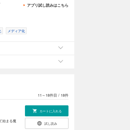
、
アプリ試し読みはこちら
カートに入れる
王軍の精鋭
試し読み
化
メディア化
カートに入れる
あると知っ
試し読み
11～18件目
/
18件
カートに入れる
て始まる魔
試し読み
！