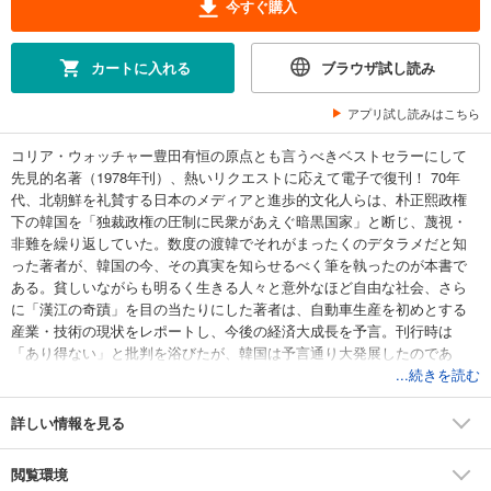
今すぐ購入
カートに入れる
ブラウザ試し読み
アプリ試し読みはこちら
コリア・ウォッチャー豊田有恒の原点とも言うべきベストセラーにして
先見的名著（1978年刊）、熱いリクエストに応えて電子で復刊！ 70年
代、北朝鮮を礼賛する日本のメディアと進歩的文化人らは、朴正熙政権
下の韓国を「独裁政権の圧制に民衆があえぐ暗黒国家」と断じ、蔑視・
非難を繰り返していた。数度の渡韓でそれがまったくのデタラメだと知
った著者が、韓国の今、その真実を知らせるべく筆を執ったのが本書で
ある。貧しいながらも明るく生きる人々と意外なほど自由な社会、さら
に「漢江の奇蹟」を目の当たりにした著者は、自動車生産を初めとする
産業・技術の現状をレポートし、今後の経済大成長を予言。刊行時は
「あり得ない」と批判を浴びたが、韓国は予言通り大発展したのであ
る。日本人の韓国観を変えるきっかけとなった歴史的1冊！
...続きを読む
詳しい情報を見る
閲覧環境