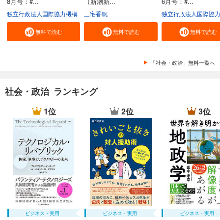
8月号：#...
（新潮新...
6月号：#...
独立行政法人国際協力機構
三宅香帆
独立行政法人国際協
無料で読む
無料で読む
無料で読む
「社会・政治」無料一覧へ
社会・政治 ランキング
1位
2位
3位
ビジネス・実用
ビジネス・実用
ビジネス・実用