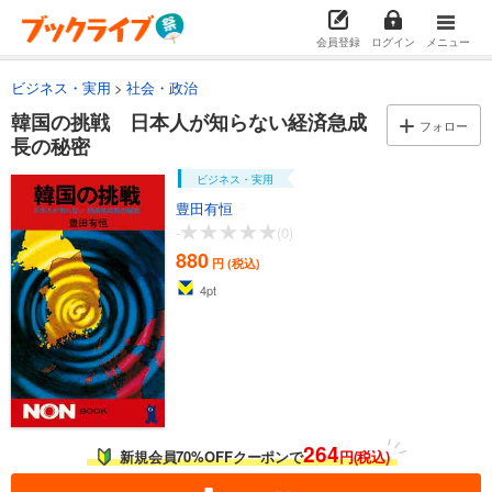
会員登録
ログイン
メニュー
ビジネス・実用
社会・政治
韓国の挑戦 日本人が知らない経済急成
フォロー
長の秘密
ビジネス・実用
豊田有恒
-
(0)
880
円 (税込)
4
pt
264
新規会員70%OFFクーポンで
円(税込)