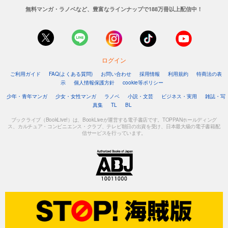
無料マンガ・ラノベなど、豊富なラインナップで188万冊以上配信中！
ログイン
ご利用ガイド
FAQ(よくある質問)
お問い合わせ
採用情報
利用規約
特商法の表
示
個人情報保護方針
cookie等ポリシー
少年・青年マンガ
少女・女性マンガ
ラノベ
小説・文芸
ビジネス・実用
雑誌・写
真集
TL
BL
ブックライブ（BookLive!）は、BookLiveが運営する電子書店です。TOPPANホールディング
ス、カルチュア・コンビニエンス・クラブ、テレビ朝日の出資を受け、日本最大級の電子書籍配
信サービスを行っています。