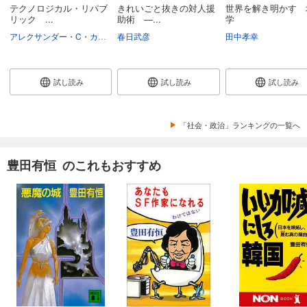
テクノロジカル・リパブ
きれいごと抜きの対人援
世界を解き明かす 
リック ...
助術 ―...
学
アレクサンダー・C・カープ
春日武彦
ニコラス・W・ザミスカ
村井章子
田中孝幸
試し読み
試し読み
試し読み
「社会・政治」ランキングの一覧へ
豊田有恒 のこれもおすすめ