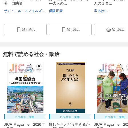
著 自助論
―大人の...
んの１０...
サミュエル・スマイルズ
竹内均
保阪正康
寿木けい
試し読み
試し読み
試し読み
無料で読める社会・政治
ビジネス・実用
ビジネス・実用
ビジネス・実用
JICA Magazine 2026年
推したちとどう生きるか
JICA Magazine 2