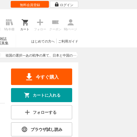
無料会員登録
ログイン
歴
My本棚
カート
フォロー
クーポン
Myページ
雑誌
はじめての方へ
ご利用ガイド
写真集
祖国の選択―あの戦争の果て、日本と中国の
狭間で―（新潮文庫）
今すぐ購入
カートに入れる
フォローする
ブラウザ試し読み