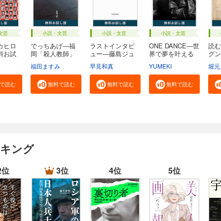
文芸
小説・文芸
小説・文芸
小説・文芸
カヒロ
でっちあげ―福
ラストインタビ
ONE DANCE―世
読む
料お試
岡「殺人教師」
ュー―藤島ジュ
界で夢を叶える
グン
事...
リ...
生...
る...
福田ますみ
早見和真
YUMEKI
堀元
で読む
無料で読む
無料で読む
無料で読む
ンキング
2位
3位
4位
5位