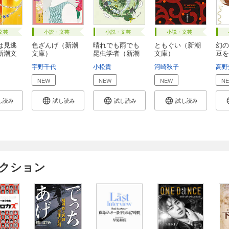
文芸
小説・文芸
小説・文芸
小説・文芸
は見逃
色ざんげ（新潮
晴れでも雨でも
ともぐい（新潮
幻の
新潮文
文庫）
昆虫学者（新潮
文庫）
豆を
文...
し...
宇野千代
小松貴
河崎秋子
高野
NEW
NEW
NEW
N
し読み
試し読み
試し読み
試し読み
ィクション