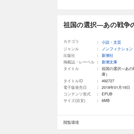
祖国の選択―あの戦争
カテゴリ
：
小説・文芸
ジャンル
：
ノンフィクション
出版社
：
新潮社
掲載誌・レーベル
：
新潮文庫
タイトル
：
祖国の選択―あの
庫）
タイトルID
：
492727
電子版発売日
：
2018年01月19日
コンテンツ形式
：
EPUB
サイズ(目安)
：
6MB
閲覧環境