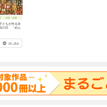
小説・文芸
子どもが作る弁
当の日 「めん
どくさい」は幸
せへの近道
試し読み