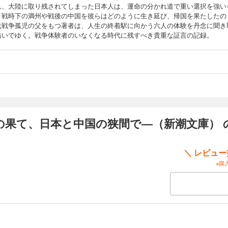
れ、大陸に取り残されてしまった日本人は、運命の分かれ道で重い選択を強い
。戦時下の満州や戦後の中国を彼らはどのように生き延び、帰国を果たしたの
元戦争孤児の父をもつ著者は、人生の終着駅に向かう六人の体験を丹念に聞き
紡いでゆく。戦争体験者のいなくなる時代に残すべき貴重な証言の記録。
の果て、日本と中国の狭間で―（新潮文庫） 
＼ レビュ
※購