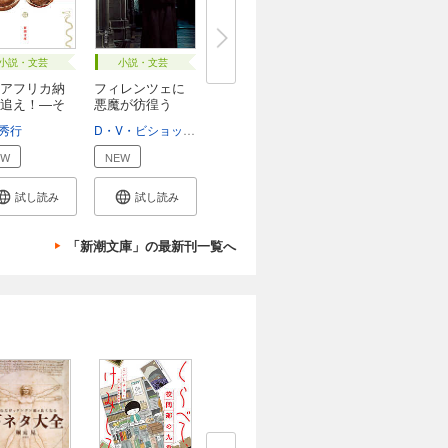
小説・文芸
小説・文芸
アフリカ納
フィレンツェに
追え！―そ
悪魔が彷徨う
（新...
秀行
D・V・ビショップ
熊谷千寿
EW
NEW
試し読み
試し読み
「新潮文庫」の最新刊一覧へ