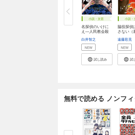
小説・文芸
小説・
名探偵のいけに
脇役探偵
え―人民教会殺
さない（
人...
庫...
白井智之
遠藤彩見
NEW
NEW
試し読み
試
無料で読める ノンフ