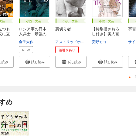
文芸
小説・文芸
小説・文芸
小説・文芸
立つも
ロシア軍の日本
裏切り者
【特別描きおろ
宇宙
役に立
人兵士 最強の
し付き】美人画
特...
報...
金子大作
アストリッドホーレーダー
安野モヨコ
小松佳代子
サイ
NEW
値引きあり
し読み
試し読み
試し読み
試し読み
すめ