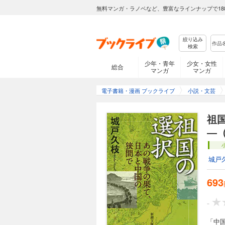
無料マンガ・ラノベなど、豊富なラインナップで18
絞り込み
検索
少年・青年
少女・女性
総合
マンガ
マンガ
電子書籍・漫画 ブックライブ
小説・文芸
祖
―
城戸
693
-
「中