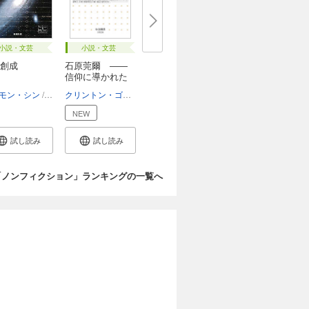
小説・文芸
小説・文芸
創成
石原莞爾 ――
信仰に導かれた
戦...
モン・シン
青木薫
クリントン・ゴダール
NEW
試し読み
試し読み
「ノンフィクション」ランキングの一覧へ