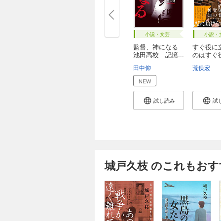
小説・文芸
小説・
監督、神になる
すぐ役に
池田高校 記憶...
のはすぐ
た...
田中仰
荒俣宏
NEW
試し読み
試
城戸久枝 のこれもおす