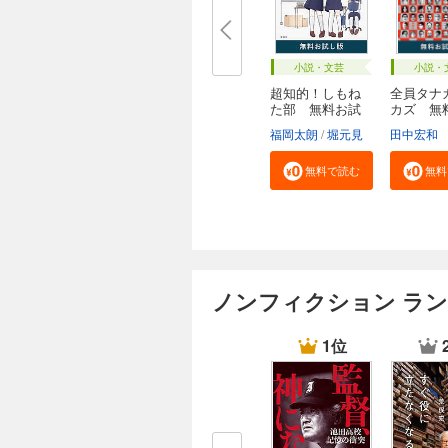
小説・文芸
小説・
超知的！しもね
全員タナ
た部 無料お試
カズ 無
し...
し...
福岡太朗
堀元見
田中宏和
無料で読む
無料
ノンフィクション ラ
1位