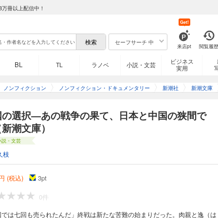
8万冊以上配信中！
Get!
セーフサーチ 中
来店pt
閲覧履
ビジネス
BL
TL
ラノベ
小説・文芸
実用
ノンフィクション
ノンフィクション・ドキュメンタリー
新潮社
新潮文庫
国の選択―あの戦争の果て、日本と中国の狭間で
（新潮文庫）
小説・文芸
久枝
円 (税込)
3
pt
0件
国では七回も売られたんだ」終戦は新たな苦難の始まりだった。肉親と逸（は