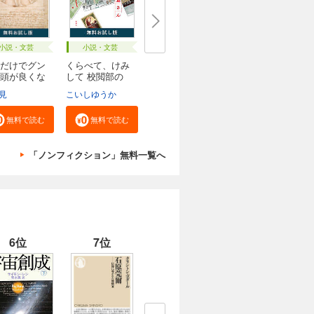
小説・文芸
小説・文芸
だけでグン
くらべて、けみ
頭が良くな
して 校閲部の
九...
見
こいしゆうか
無料で読む
無料で読む
「ノンフィクション」無料一覧へ
6位
7位