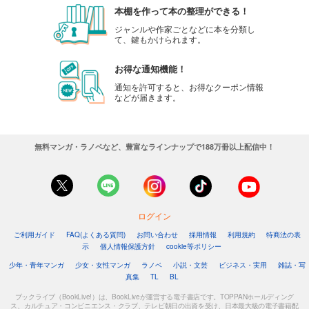
本棚を作って本の整理ができる！
ジャンルや作家ごとなどに本を分類し
て、鍵もかけられます。
お得な通知機能！
通知を許可すると、お得なクーポン情報
などが届きます。
無料マンガ・ラノベなど、豊富なラインナップで188万冊以上配信中！
ログイン
ご利用ガイド
FAQ(よくある質問)
お問い合わせ
採用情報
利用規約
特商法の表
示
個人情報保護方針
cookie等ポリシー
少年・青年マンガ
少女・女性マンガ
ラノベ
小説・文芸
ビジネス・実用
雑誌・写
真集
TL
BL
ブックライブ（BookLive!）は、BookLiveが運営する電子書店です。TOPPANホールディング
ス、カルチュア・コンビニエンス・クラブ、テレビ朝日の出資を受け、日本最大級の電子書籍配