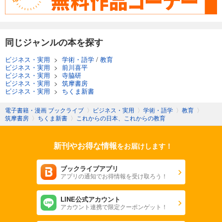
同じジャンルの本を探す
ビジネス・実用
>
学術・語学
/
教育
ビジネス・実用
>
前川喜平
ビジネス・実用
>
寺脇研
ビジネス・実用
>
筑摩書房
ビジネス・実用
>
ちくま新書
電子書籍・漫画 ブックライブ
〉
ビジネス・実用
〉
学術・語学
〉
教育
〉
筑摩書房
〉
ちくま新書
〉
これからの日本、これからの教育
新刊やお得な情報
をお届けします！
ブックライブアプリ
アプリの通知でお得情報を受け取ろう！
LINE公式アカウント
アカウント連携で限定クーポンゲット！