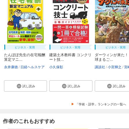
ビジネス・実用
ビジネス・実用
ビジネス・実用
たんぽぽ先生の在宅報酬
建築土木教科書 コンクリ
ダーウィンが来た！
算定マニ...
ート技...
球まるご...
永井康徳
日経ヘルスケア
小久保彰
講談社
小宮輝之
宮崎
試し読み
試し読み
試し読み
「学術・語学」ランキングの一覧へ
作者のこれもおすすめ