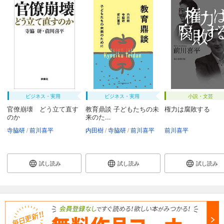
ビジネス・実用
ビジネス・実用
小説・文芸
官僚崩壊 どう立て直す
教育鼎談 子どもたちの未
権力は腐敗する
のか
来のた...
寺脇研
前川喜平
内田樹
寺脇研
前川喜平
前川喜平
試し読み
試し読み
試し読み