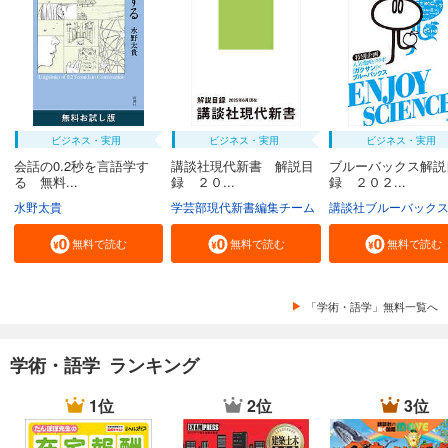
ビジネス・実用
ビジネス・実用
ビジネス・実用
会話の0.2秒を言語学す
講談社現代新書 解説目
ブルーバックス解説
る 無料...
録 ２０...
録 ２０２...
水野太貴
学芸部現代新書編集チーム
講談社ブルーバック
無料で読む
無料で読む
無料で読む
「学術・語学」無料一覧へ
学術・語学 ランキング
1位
2位
3位