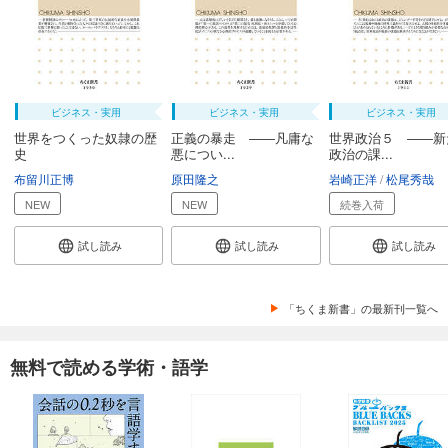
ビジネス・実用
ビジネス・実用
ビジネス・実用
世界をつくった奴隷の歴
正義の暴走 ――凡庸な
世界政治５ ――新
史
悪につい...
政治の課...
布留川正博
原田隆之
岩崎正洋
松尾秀哉
NEW
NEW
続巻入荷
試し読み
試し読み
試し読み
「ちくま新書」の最新刊一覧へ
無料で読める学術・語学