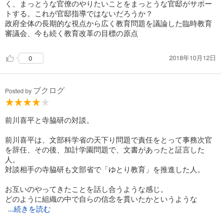
く、まっとうな官僚のやりたいことをまっとうな官邸がサポー
トする。これが官邸指導ではないだろうか？
政府全体の長期的な視点から広く教育問題を議論した臨時教育
審議会、今も続く教育改革の目標の原点
2018年10月12日
0
ブクログ
Posted by
前川喜平と寺脇研の対談。
前川喜平は、文部科学省の天下り問題で責任をとって事務次官
を辞任、その後、加計学園問題で、文書があったと証言した
人。
対談相手の寺脇研も文部省で「ゆとり教育」を推進した人。
お互いのやってきたことを話し合うような感じ。
どのように組織の中で自らの信念を貫いたかというような
...続きを読む