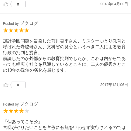
2018年04月02日
0
ブクログ
Posted by
加計学園問題を告発した前川喜平さん、ミスターゆとり教育と
呼ばれた寺脇研さん、文科省の良心というべき二人による教育
行政の批判と提言。
前読したのが外部からの教育批判でしたが、これは内からであ
っても幅広く社会を見通しているところに、二人の優秀さとこ
の10年の政治の劣化を感じます。
2017年12月06日
0
ブクログ
Posted by
「個あってこそ公」
官邸がやりたいことを官僚に有無をいわせず実行されるのでは