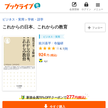
会員登録
ログイン
メニュー
ビジネス・実用
学術・語学
これからの日本、これからの教育
フォロー
ビジネス・実用
前川喜平
/
寺脇研
4.1
(9)
924
円 (税込)
4
pt
277
新規会員70%OFFクーポンで
円(税込)
今すぐ購入