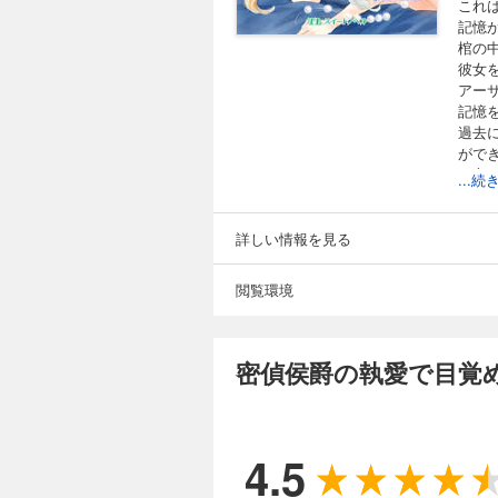
これ
記憶
棺の
彼女
アー
記憶
過去
がで
一方
...
アを
孤独
詳しい情報を見る
閲覧環境
密偵侯爵の執愛で目覚
4.5