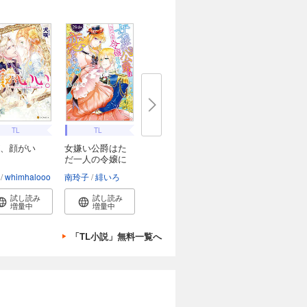
TL
TL
、顔がい
女嫌い公爵はた
だ一人の令嬢に
の...
whimhalooo
南玲子
緋いろ
試し読み
試し読み
増量中
増量中
「TL小説」無料一覧へ