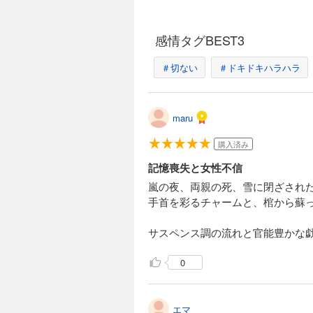
感情タグBEST3
＃切ない
＃ドキドキハラハラ
maru
購入済み
記憶喪失と女性不信
嵐の夜、両親の死、雪に閉ざされ
手首を彩るチャームと、棺から蘇
サスペンス調の流れと官能豊かな
0
エマ