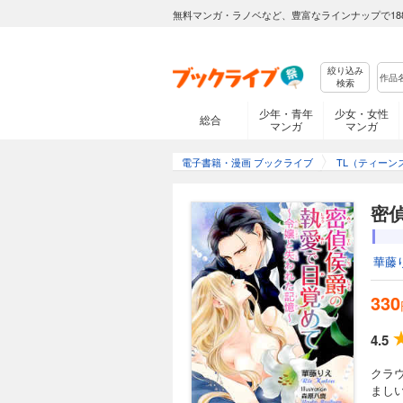
無料マンガ・ラノベなど、豊富なラインナップで18
絞り込み
検索
少年・青年
少女・女性
総合
マンガ
マンガ
電子書籍・漫画 ブックライブ
TL（ティーン
密
華藤
330
4.5
クラ
まし