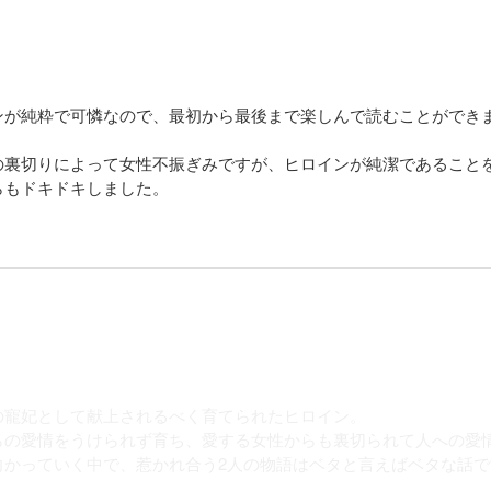
ンが純粋で可憐なので、最初から最後まで楽しんで読むことができ
の裏切りによって女性不振ぎみですが、ヒロインが純潔であること
らもドキドキしました。
の寵妃として献上されるべく育てられたヒロイン。
らの愛情をうけられず育ち、愛する女性からも裏切られて人への愛
向かっていく中で、惹かれ合う2人の物語はベタと言えばベタな話で