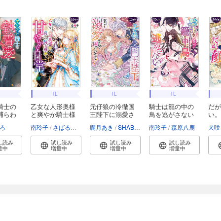
TL
TL
TL
騎士の
乙女な人形奥様
元仔狼の冷徹国
騎士は籠の中の
だが
捕らわ
と爽やか騎士様
王陛下に溺愛さ
鳥を逃がさない
い。
の...
れ...
ろ
南玲子
さばるどろ
朧月あき
SHABON
南玲子
森原八鹿
犬咲
し読み
試し読み
試し読み
試し読み
量中
増量中
増量中
増量中