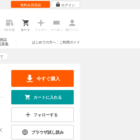
無料会員登録
ログイン
歴
My本棚
カート
フォロー
クーポン
Myページ
雑誌
はじめての方へ
ご利用ガイド
写真集
て
今すぐ購入
カートに入れる
フォローする
く
ブラウザ試し読み