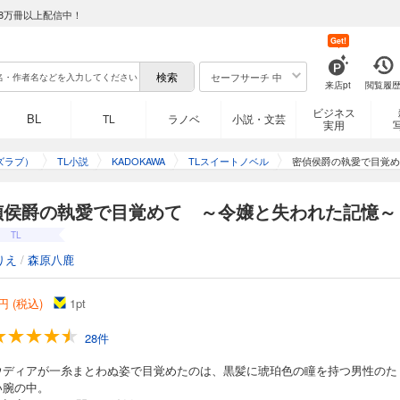
8万冊以上配信中！
Get!
セーフサーチ 中
来店pt
閲覧履
ビジネス
BL
TL
ラノベ
小説・文芸
実用
ズラブ）
TL小説
KADOKAWA
TLスイートノベル
密偵侯爵の執愛で目覚め
偵侯爵の執愛で目覚めて ～令嬢と失われた記憶～
TL
りえ
/
森原八鹿
円 (税込)
1
pt
28件
ウディアが一糸まとわぬ姿で目覚めたのは、黒髪に琥珀色の瞳を持つ男性のた
い腕の中。