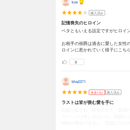
koa
購入済み
記憶喪失のヒロイン
ベタともいえる設定ですがヒロイ
お相手の侯爵は過去に愛した女性
ロインに惹かれていく様子にこち
0
bha2371
ネタバレ
購入済み
ラストは皆が羨む愛を手に
両親を殺され、誘拐されて、異国
スペックは申し分ないが、両親か
偶然の事故で出会い、問題に立ち