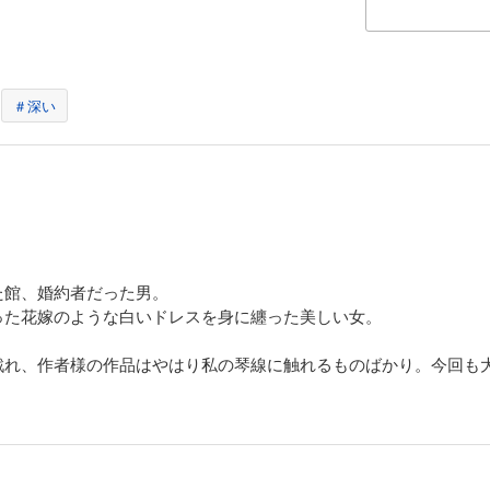
＃深い
た館、婚約者だった男。
った花嫁のような白いドレスを身に纏った美しい女。
戯れ、作者様の作品はやはり私の琴線に触れるものばかり。今回も