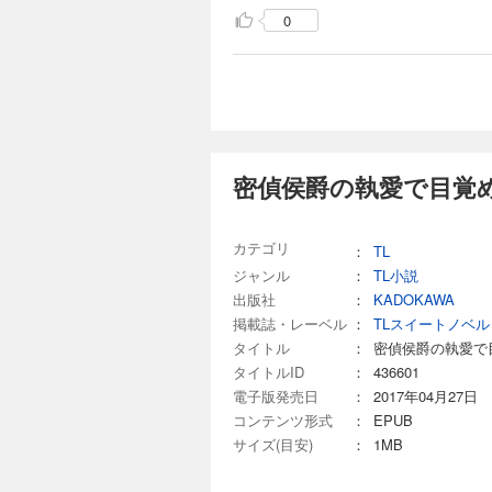
0
密偵侯爵の執愛で目覚
カテゴリ
：
TL
ジャンル
：
TL小説
出版社
：
KADOKAWA
掲載誌・レーベル
：
TLスイートノベル
タイトル
：
密偵侯爵の執愛で
タイトルID
：
436601
電子版発売日
：
2017年04月27日
コンテンツ形式
：
EPUB
サイズ(目安)
：
1MB