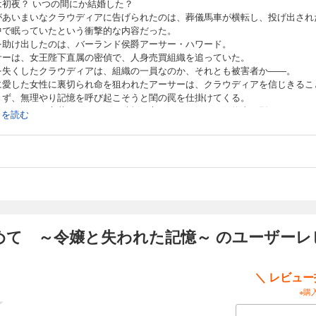
は初夜？ いつの間にか結婚した？
があいまいなクラウディアに告げられたのは、葬儀馬車が横転し、投げ出され
中で眠っていたという衝撃的な内容だった。
を助け出したのは、バーランド侯爵アーサー・ハワード。
サーは、女王陛下直属の密偵で、人身売買組織を追っていた。
を失くしたクラウディアは、組織の一員なのか、それとも被害者か――。
に愛した女性に裏切られ命を狙われたアーサーは、クラウディアを信じきるこ
きず、無理やり記憶を呼び起こそうと閨の罠を仕掛けてくる。
、アーサーに心惹かれつつも、時折り心をよぎる妖しい婚約者の影がクラウデ
続きを読む
苦しめて……。
な密偵と記憶を失くした少女のロマンティックミステリー。
めて ～令嬢と失われた記憶～ のユーザーレ
＼ レビュ
※購