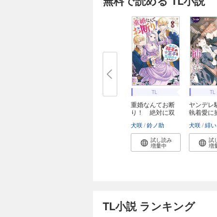
無料で読める TL小説
TL
TL
重婚なんてお断
ヤンデレ
り！ 絶対に双
執着愛に
子...
れ...
犬咲
鈴ノ助
犬咲
緋い
試し読み
試
増量中
増
TL小説 ランキング