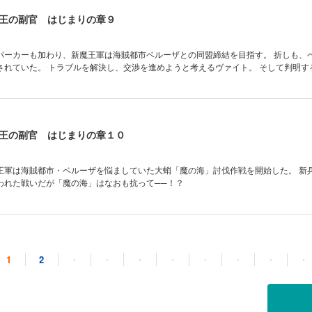
王の副官 はじまりの章９
パーカーも加わり、新魔王軍は海賊都市ベルーザとの同盟締結を目指す。 折しも、
されていた。 トラブルを解決し、交渉を進めようと考えるヴァイト。 そして判明す
王の副官 はじまりの章１０
王軍は海賊都市・ベルーザを悩ましていた大蛸「魔の海」討伐作戦を開始した。 新
われた戦いだが「魔の海」はなおも抗って──！？
王の副官 はじまりの章１１
1
2
・
・
・
・
・
・
・
・
漁業都市ロッツォと南部の街と次々に同盟を結んだヴァイトたち新生魔王軍。 残す
所となる中、ザリア太守を訪問したヴァイトへ襲い来る影が── 果たしてヴァイト
？ 中堅幹部ファンタジー、遂にクライマックス！