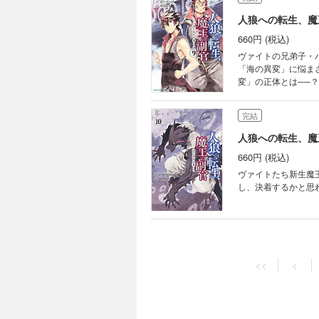
人狼への転生、魔
660円 (税込)
ヴァイトの兄弟子・
「海の異変」に悩ま
変」の正体とは──？
完結
人狼への転生、魔
660円 (税込)
ヴァイトたち新生魔
し、決着するかと思
完結
人狼への転生、魔
<<
<
726円 (税込)
海賊都市ベルーザ、
市・ザリア含め二箇
を守りきれるのか！