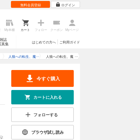
無料会員登録
ログイン
歴
My本棚
カート
フォロー
クーポン
Myページ
雑誌
はじめての方へ
ご利用ガイド
写真集
人狼への転生、魔
人狼への転生、魔
王の副官 はじま
王の副官 はじま
りの章
りの章４
今すぐ購入
カートに入れる
フォローする
ブラウザ試し読み
ぶ