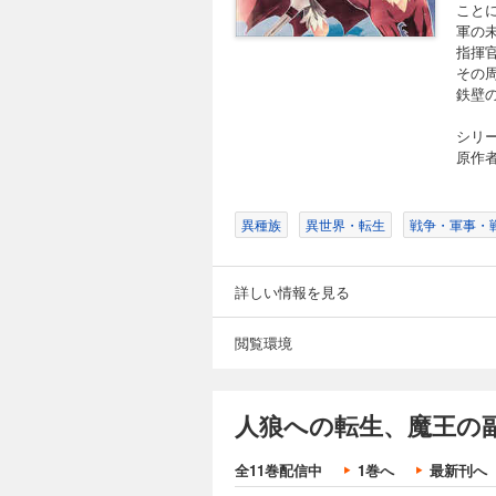
こと
軍の
指揮
その
鉄壁
シリー
原作
異種族
異世界・転生
戦争・軍事・
詳しい情報を見る
閲覧環境
人狼への転生、魔王の
全11巻配信中
1巻へ
最新刊へ