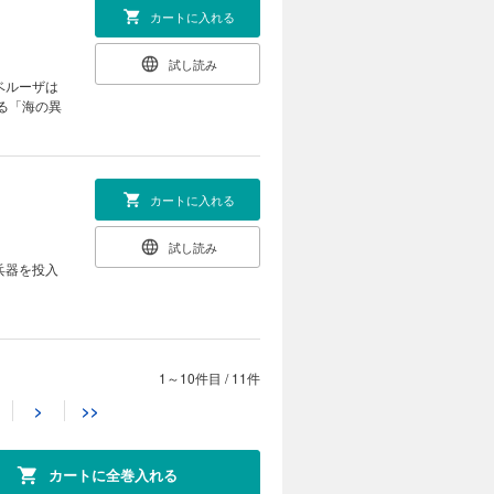
カートに入れる
試し読み
ベルーザは
る「海の異
カートに入れる
試し読み
兵器を投入
1～10件目
/
11件
カートに入れる
>
>>
試し読み
は迷宮都
は仲間たち
カートに全巻入れる