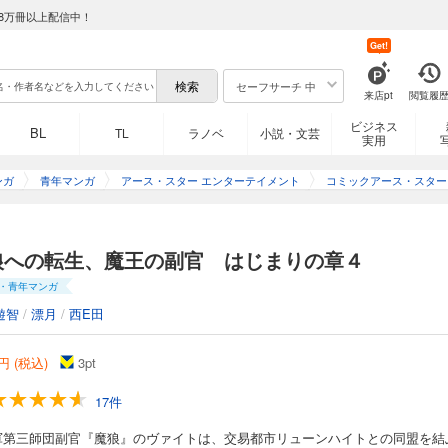
8万冊以上配信中！
Get!
セーフサーチ 中
来店pt
閲覧履
ビジネス
BL
TL
ラノベ
小説・文芸
実用
ンガ
青年マンガ
アース・スター エンターテイメント
コミックアース・スター
狼への転生、魔王の副官 はじまりの章４
・青年マンガ
遊智
/
漂月
/
西E田
円 (税込)
3
pt
17件
軍第三師団副官『魔狼』のヴァイトは、交易都市リューンハイトとの同盟を結