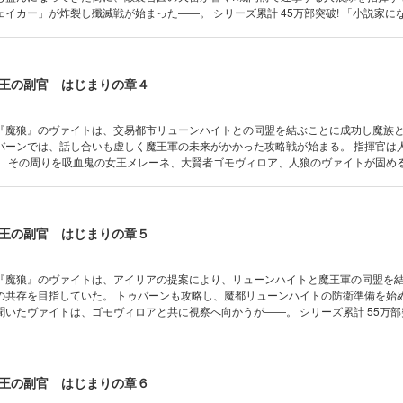
し殲滅戦が始まった――。 シリーズ累計 45万部突破! 「小説家になろう」年
16年7月時点) 原作者、漂月氏による書き下ろし小説も特別収録!! ※「小説家になろう」は株
クトの登録商標です。
王の副官 はじまりの章４
『魔狼』のヴァイトは、交易都市リューンハイトとの同盟を結ぶことに成功し魔族
バーンでは、話し合いも虚しく魔王軍の未来がかかった攻略戦が始まる。 指揮官は
。 その周りを吸血鬼の女王メレーネ、大賢者ゴモヴィロア、人狼のヴァイトが固める
ヴァイトの作戦とは!? シリーズ累計 52万部突破! 原作者、漂月氏による書
録!!
王の副官 はじまりの章５
『魔狼』のヴァイトは、アイリアの提案により、リューンハイトと魔王軍の同盟を
の共存を目指していた。 トゥバーンも攻略し、魔都リューンハイトの防衛準備を始
いたヴァイトは、ゴモヴィロアと共に視察へ向かうが――。 シリーズ累計 55万部突破!
下ろし小説も特別収録!!
王の副官 はじまりの章６