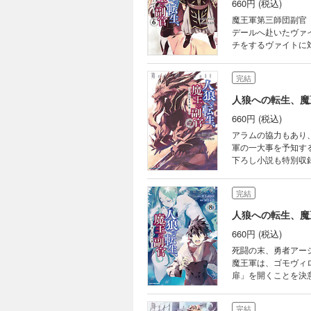
660円 (税込)
魔王軍第三師団副官
デールへ赴いたヴァ
チをするヴァイトに対
による書き下ろし小説
完結
人狼への転生、魔
660円 (税込)
アラムの協力もあり
軍の一大事を予知す
下ろし小説も特別収録
完結
人狼への転生、魔
660円 (税込)
死闘の末、勇者アー
魔王軍は、ゴモヴィ
扉」を開くことを決
完結