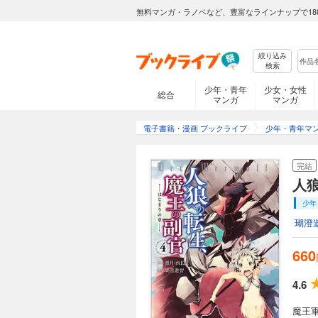
無料マンガ・ラノベなど、豊富なラインナップで18
絞り込み
検索
少年・青年
少女・女性
総合
マンガ
マンガ
電子書籍・漫画 ブックライブ
少年・青年マ
完結
人
少年
瑚澄
660
4.6
魔王