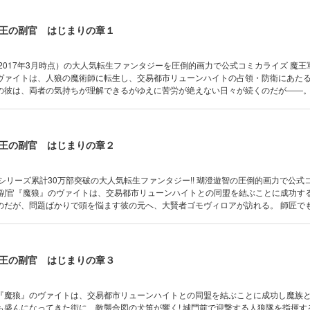
王の副官 はじまりの章１
（2017年3月時点）の大人気転生ファンタジーを圧倒的画力で公式コミカライズ 魔王軍第三師
ヴァイトは、人狼の魔術師に転生し、交易都市リューンハイトの占領・防衛にあたる
の彼は、両者の気持ちが理解できるがゆえに苦労が絶えない日々が続くのだが――。
計 25万部突破! 「小説家になろう」年間ランキング第2位!!
氏による書き下ろし小説も特別収録! ! ※「小説家になろう」は株式会社ヒナプロジェ
。
王の副官 はじまりの章２
超、シリーズ累計30万部突破の大人気転生ファンタジー!! 瑚澄遊智の圧倒的画力で公式
のだが、問題ばかりで頭を悩ます彼の元へ、大賢者ゴモヴィロアが訪れる。 師匠で
見するヴァイトだが――。 シリーズ累計 30万部突破! 「小説家になろう」年
16年7月時点) 原作者、漂月氏による書き下ろし小説も特別収録!! ※「小説家になろう」は株
クトの登録商標です。
王の副官 はじまりの章３
『魔狼』のヴァイトは、交易都市リューンハイトとの同盟を結ぶことに成功し魔族
も盛んになってきた街に、敵襲合図の犬笛が響く! 城門前で迎撃する人狼隊を指揮す