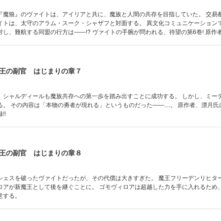
『魔狼』のヴァイトは、アイリアと共に、魔族と人間の共存を目指していた。 交易
イトは、太守のアラム・スーク・シャザフと対面する。 異文化コミュニケーション
し、難航する同盟の行方は――!? ヴァイトの手腕が問われる、待望の第6巻! 原作
も特別収録!!
王の副官 はじまりの章７
、シャルディールも魔族共存への第一歩を踏み出すことに成功する。 しかし、ミー
る。 その内容は「本物の勇者が現れる」というものだった――…。 原作者、漂月氏
!!
王の副官 はじまりの章８
シェスを破ったヴァイトだったが、その代償は大きすぎた。 魔王フリーデンリヒタ
ロアが新魔王として後を継ぐことに。 ゴモヴィロアは超越した力を手に入れるため
意する。