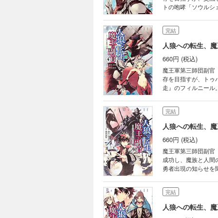
トの咆哮「ソウルシェイカー」が炸裂
間ランキング第2位!!(20
式会社ヒナプロジェ
完結
人狼への転生、魔
660円 (税込)
魔王軍第三師団副官
存を目指すが、トゥ
走』のフィルニール
城塞を前に消耗戦が繰り広げられるが、
き下ろし小説も特別収
完結
人狼への転生、魔
660円 (税込)
魔王軍第三師団副官
成功し、魔族と人間
勇者出現の知らせを聞
者、漂月氏による書き
完結
人狼への転生、魔