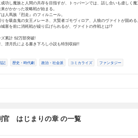
に成功し魔族と人間の共存を目指すが、トゥバーンでは、話し合いも虚しく魔
未来がかかった攻略戦が始まる。
官は人馬族『烈走』のフィルニール。
周りを吸血鬼の女王メレーネ、大賢者ゴモヴィロア、人狼のヴァイトが固める
の城塞を前に消耗戦が繰り広げられるが、ヴァイトの作戦とは!?
ズ累計 52万部突破!
者、漂月氏による書き下ろし小説も特別収録!!
戦記
歴史・時代劇
政治・社会派
コミカライズ
ファンタジー
副官 はじまりの章 の一覧