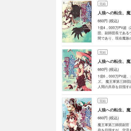
完結
人狼への転生、魔
660円 (税込)
1億4，000万PV超
団、副師団長である
間であり、現在魔族
ァイトの魅力が詰まった転生ファンタジー。 シリーズ累
(2016年7月時点) 原作者、漂月
完結
クトの登録商標です
人狼への転生、魔
660円 (税込)
1億6，000万PV
ズ。 魔王軍第三師団副官『魔狼』のヴァイトは、交易都市リューンハイトとの同盟を結ぶことに成功する。 魔族と
人間の共存を目指す
と共に、魔王フリーデンリヒターと謁
間ランキング第2位!!(20
完結
式会社ヒナプロジェ
人狼への転生、魔
660円 (税込)
魔王軍第三師団副官
存を目指すが、交流