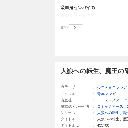
吸血鬼センパイの
過去が明らかに!?
0
人狼への転生、魔王の
カテゴリ
：
少年・青年マンガ
ジャンル
：
青年マンガ
出版社
：
アース・スター 
掲載誌・レーベル
：
コミックアース・
シリーズ
：
人狼への転生、魔
タイトル
：
人狼への転生、魔
タイトルID
：
435700