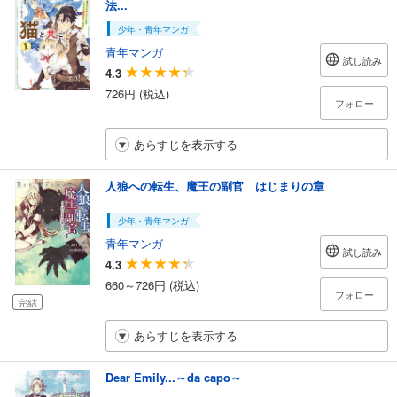
法...
少年・青年マンガ
青年マンガ
試し読み
4.3
726円 (税込)
フォロー
あらすじを表示する
人狼への転生、魔王の副官 はじまりの章
少年・青年マンガ
青年マンガ
試し読み
4.3
660～726円 (税込)
フォロー
完結
あらすじを表示する
Dear Emily...～da capo～