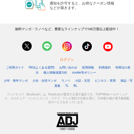
通知を許可すると、お得なクーポン情報
などが届きます。
無料マンガ・ラノベなど、豊富なラインナップで188万冊以上配信中！
ログイン
ご利用ガイド
FAQ(よくある質問)
お問い合わせ
採用情報
利用規約
特商法の表
示
個人情報保護方針
cookie等ポリシー
少年・青年マンガ
少女・女性マンガ
ラノベ
小説・文芸
ビジネス・実用
雑誌・写
真集
TL
BL
ブックライブ（BookLive!）は、BookLiveが運営する電子書店です。TOPPANホールディング
ス、カルチュア・コンビニエンス・クラブ、テレビ朝日の出資を受け、日本最大級の電子書籍配
信サービスを行っています。