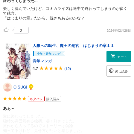
終わってしまった...
楽しく読んでいたけど、コミカライズは途中で終わってしまうのが多く
て残念。
「はじまりの章」だから、続きもあるのかな？
0
2024年02月26日
人狼への転生、魔王の副官 はじまりの章１１
少年・青年マンガ
カート
青年マンガ
4.7
(12)
試し読み
O.SUGI
ネタバレ
購入済み
あぁ～
遂に終わってしまった…
独特の雰囲気有る絵柄、凄く好きでした。
原作から入ってるのでストーリーは勿論
知ってるけれど、見せ方が巧いと感じました。