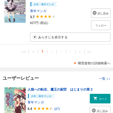
少年・青年マンガ
青年マンガ
試し読み
3.7
627円 (税込)
フォロー
あらすじを表示する
<<
<
1
・
・
・
>
>>
瑚澄遊智の詳細検索へ
ユーザーレビュー
一覧
>>
人狼への転生、魔王の副官 はじまりの章２
少年・青年マンガ
カート
青年マンガ
4.4
(27)
試し読み