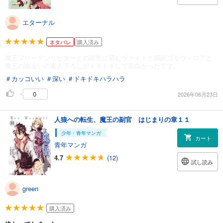
エターナル
ネタバレ
購入済み
魔王フリーデンリヒターとの謁見に望むヴァイトと師匠ゴモヴィロアと
魔王の出会いの書き下ろしがドキドキして面白かったです。
＃カッコいい
＃深い
＃ドキドキハラハラ
0
2026年06月23日
人狼への転生、魔王の副官 はじまりの章１１
少年・青年マンガ
カート
青年マンガ
4.7
(12)
試し読み
green
購入済み