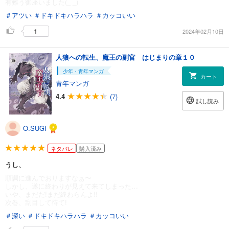
有難う御座いました(_ _)
＃アツい
＃ドキドキハラハラ
＃カッコいい
1
2024年02月10日
人狼への転生、魔王の副官 はじまりの章１０
少年・青年マンガ
カート
青年マンガ
4.4
(7)
試し読み
O.SUGI
ネタバレ
購入済み
うし、
順調に進んでおりますなぁ〜
しかし、遂に終わりが見えて来てしまった…
いや、まだだ!まだ終わらんよ!!
次巻、刮目して待て!
＃深い
＃ドキドキハラハラ
＃カッコいい