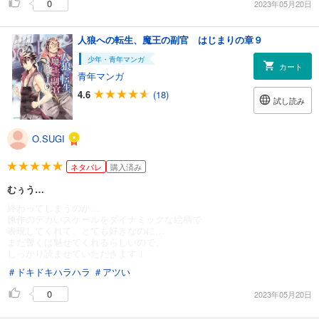
0
2023年05月20日
人狼への転生、魔王の副官 はじまりの章９
少年・青年マンガ
カート
青年マンガ
4.6
(18)
試し読み
O.SUGI
ネタバレ
購入済み
むぅう…
終わってしまうのか…
原作のデカいスケールをダイナミックな絵柄で
表現してくれて、とても好きなのに…
まだ暫くは魅せてくれるらしいので、
しっかり読ませていただきます！
＃ドキドキハラハラ
＃アツい
0
2023年05月20日