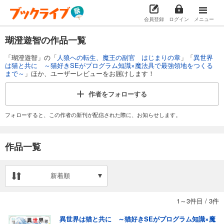
会員登録
ログイン
メニュー
瑚澄遊智の作品一覧
「瑚澄遊智」の「
人狼への転生、魔王の副官 はじまりの章
」「
異世界
は猫と共に ～猫好きSEがプログラム知識×魔法具で最強領地をつくる
まで～
」ほか、ユーザーレビューをお届けします！
作者を
フォローする
フォローすると、この作者の新刊が配信された際に、お知らせします。
作品一覧
新着順
1～3件目
/
3件
異世界は猫と共に ～猫好きSEがプログラム知識×魔