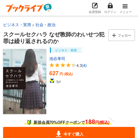
会員登録
ログイン
メニュー
ビジネス・実用
社会・政治
スクールセクハラ なぜ教師のわいせつ犯
フォロー
罪は繰り返されるのか
ビジネス・実用
池谷孝司
4.3
(4)
627
円 (税込)
3
pt
188
新規会員70%OFFクーポンで
円(税込)
今すぐ購入