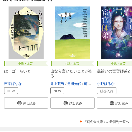
小説・文芸
小説・文芸
小説・文芸
はーばーらいと
山なら言いたいことがあ
蟲祓いの宦官師弟2
る
吉本ばなな
井上荒野
角田光代
町田康
小野はるか
唯川恵
他
NEW
NEW
続巻入荷
試し読み
試し読み
試し読み
「幻冬舎文庫」の最新刊一覧へ