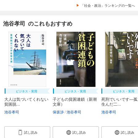
「社会・政治」ランキングの一覧へ
池谷孝司 のこれもおすすめ
ビジネス・実用
ビジネス・実用
ビジネス・実用
大人は気づいてくれない
子どもの貧困連鎖（新潮
死刑でいいです―孤
貧困脱...
文庫）
生んだ二...
池谷孝司
保坂渉
池谷孝司
池谷孝司
試し読み
試し読み
試し読み