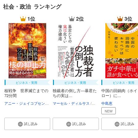
社会・政治 ランキング
1位
2位
3位
ビジネス・実用
ビジネス・実用
ビジネス・実用
核戦争 世界滅亡までの
独裁者の倒し方―暴君た
中国の回鍋肉（ホイ
72分間
ちの実は...
ロー）に...
アニー・ジェイコブセン
中尾由恵
マーセル・ディルサス
柴田裕之
中島恵
NEW
試し読み
試し読み
試し読み