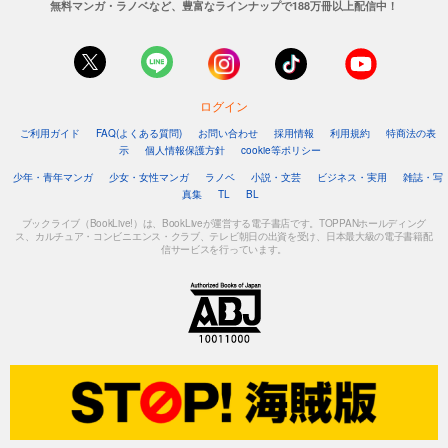
無料マンガ・ラノベなど、豊富なラインナップで188万冊以上配信中！
ログイン
ご利用ガイド
FAQ(よくある質問)
お問い合わせ
採用情報
利用規約
特商法の表
示
個人情報保護方針
cookie等ポリシー
少年・青年マンガ
少女・女性マンガ
ラノベ
小説・文芸
ビジネス・実用
雑誌・写
真集
TL
BL
ブックライブ（BookLive!）は、BookLiveが運営する電子書店です。TOPPANホールディング
ス、カルチュア・コンビニエンス・クラブ、テレビ朝日の出資を受け、日本最大級の電子書籍配
信サービスを行っています。