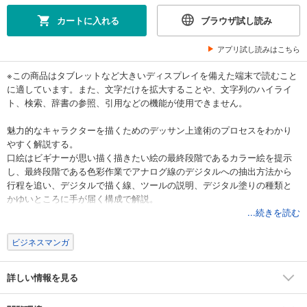
カートに入れる
ブラウザ試し読み
アプリ試し読みはこちら
※この商品はタブレットなど大きいディスプレイを備えた端末で読むこと
に適しています。また、文字だけを拡大することや、文字列のハイライ
ト、検索、辞書の参照、引用などの機能が使用できません。
魅力的なキャラクターを描くためのデッサン上達術のプロセスをわかり
やすく解説する。
口絵はビギナーが思い描く描きたい絵の最終段階であるカラー絵を提示
し、最終段階である色彩作業でアナログ線のデジタルへの抽出方法から
行程を追い、デジタルで描く線、ツールの説明、デジタル塗りの種類と
かゆいところに手が届く構成で解説。
第1章はまず「絵を描く」ことが初めてのビギナーに勧める第1段階とし
...続きを読む
て、トレースから入ります。
形はとることはありませんが、トレースは意外と難しく、ビギナーが間
ビジネスマンガ
違えやすいところを徹底的に解説します。
第2章は第2段階として、隣にお手本を置いて行う模写について解説。
詳しい情報を見る
形をとる方法として、構図を立体的に理解する「立体視」と、座標と比
率で形を割り出す「平面視」のふたつの方法を紹介します。