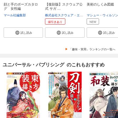
顔と手のポーズカタロ
【復刻版】スクウェア公
美術のしくみ図鑑
グ 女性編
式 サガ ...
マール社編集部
株式会社スクウェア・エニックス
マシュー・ウィルソ
値引きあり
NEW
試し読み
試し読み
試し読み
「趣味・実用」ランキングの一覧へ
ユニバーサル・パブリシング のこれもおすすめ