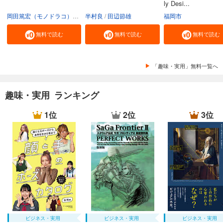
ly Desi...
岡田篤宏（モノドラコ）
宮﨑樹
半村良
田辺節雄
福岡市
無料で読む
無料で読む
無料で読む
「趣味・実用」無料一覧へ
趣味・実用 ランキング
1位
2位
3位
ビジネス・実用
ビジネス・実用
ビジネス・実用