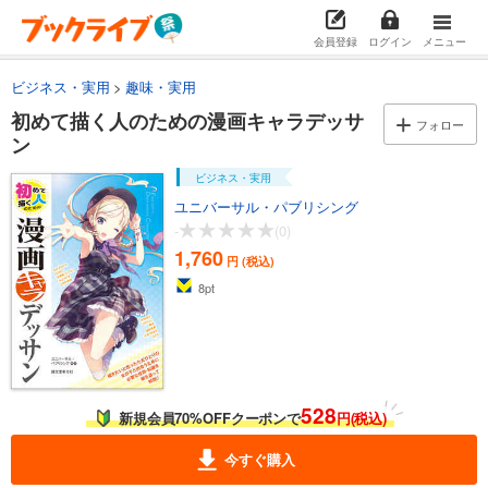
会員登録
ログイン
メニュー
ビジネス・実用
趣味・実用
初めて描く人のための漫画キャラデッサ
フォロー
ン
ビジネス・実用
ユニバーサル・パブリシング
-
(0)
1,760
円 (税込)
8
pt
528
新規会員70%OFFクーポンで
円(税込)
今すぐ購入