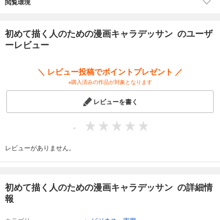
第3章はその「平面視」的アプローチで、沢山の漫画技法書ベストセラー
閲覧環境
を生んだ伊原達矢氏の人体ゲージ、伊原メソッドを掲載。
第4章は「立体視」についての解説です。
第5章では実際に一枚の絵を描き上げていく手順を今までの説明を取り入
初めて描く人のための漫画キャラデッサン のユーザ
れ丁寧に解説しています。
ーレビュー
＼ レビュー投稿でポイントプレゼント ／
※購入済みの作品が対象となります
レビューを書く
-
レビューがありません。
初めて描く人のための漫画キャラデッサン の詳細情
報