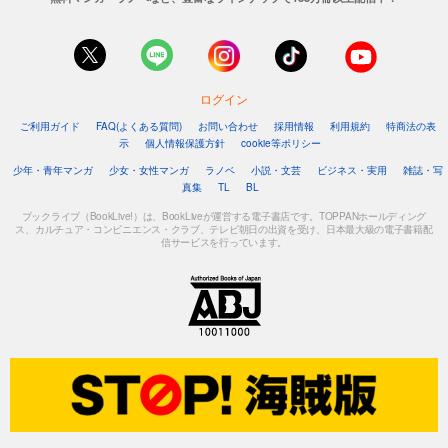
ログイン
ご利用ガイド
FAQ(よくある質問)
お問い合わせ
採用情報
利用規約
特商法の表
示
個人情報保護方針
cookie等ポリシー
少年・青年マンガ
少女・女性マンガ
ラノベ
小説・文芸
ビジネス・実用
雑誌・写
真集
TL
BL
ブックライブ（BookLive!）は、BookLiveが運営する電子書店です。TOPPANホールディング
ス、カルチュア・コンビニエンス・クラブ、テレビ朝日の出資を受け、日本最大級の電子書籍配
信サービスを行っています。