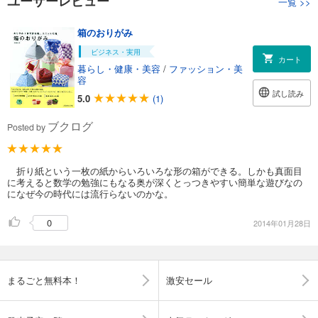
ユーザーレビュー
一覧
>>
箱のおりがみ
ビジネス・実用
カート
暮らし・健康・美容
/
ファッション・美
容
試し読み
5.0
(1)
ブクログ
Posted by
折り紙という一枚の紙からいろいろな形の箱ができる。しかも真面目
に考えると数学の勉強にもなる奥が深くとっつきやすい簡単な遊びなの
になぜ今の時代には流行らないのかな。
0
2014年01月28日
まるごと無料本！
激安セール