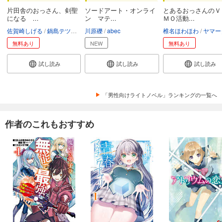
片田舎のおっさん、剣聖
ソードアート・オンライ
とあるおっさんのＶ
になる ...
ン マテ...
ＭＯ活動...
佐賀崎しげる
鍋島テツヒロ
川原礫
abec
椎名ほわほわ
ヤマー
無料あり
NEW
無料あり
試し読み
試し読み
試し読み
「男性向けライトノベル」ランキングの一覧へ
作者のこれもおすすめ