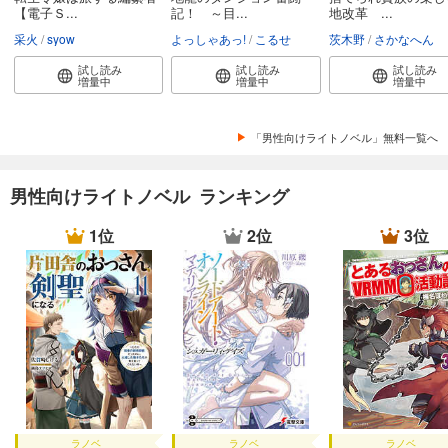
【電子Ｓ...
記！ ～目...
地改革 ...
采火
syow
よっしゃあっ!
こるせ
茨木野
さかなへん
試し読み
試し読み
試し読み
増量中
増量中
増量中
「男性向けライトノベル」無料一覧へ
男性向けライトノベル ランキング
1位
2位
3位
ラノベ
ラノベ
ラノベ