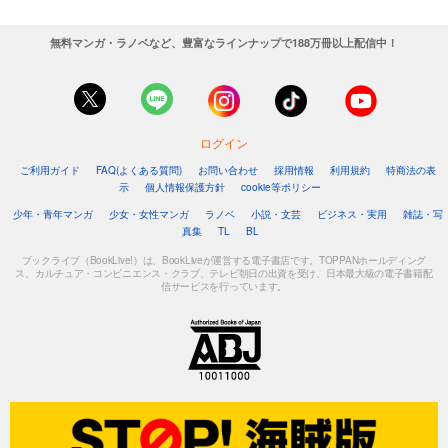
無料マンガ・ラノベなど、豊富なラインナップで188万冊以上配信中！
ログイン
ご利用ガイド
FAQ(よくある質問)
お問い合わせ
採用情報
利用規約
特商法の表
示
個人情報保護方針
cookie等ポリシー
少年・青年マンガ
少女・女性マンガ
ラノベ
小説・文芸
ビジネス・実用
雑誌・写
真集
TL
BL
ブックライブ（BookLive!）は、BookLiveが運営する電子書店です。TOPPANホールディング
ス、カルチュア・コンビニエンス・クラブ、テレビ朝日の出資を受け、日本最大級の電子書籍配
信サービスを行っています。