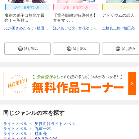
少年・青年マンガ
少女・女性マンガ
ラノベ
魔剣の弟子は無能で最
【電子版限定特典付き】
アトリウムの恋人
強！～英雄...
青春マッ...
ふか田さめたろう
植田亮
ニシカワ醇
江ノ島アビス
宮花ゆう
植田亮
土橋真二郎
植田亮
試し読み
試し読み
試し読み
同じジャンルの本を探す
ライトノベル
>
男性向けライトノベル
ライトノベル
>
九重一木
ライトノベル
>
植田亮
ライトノベル
>
KADOKAWA