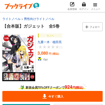
会員登録
ログイン
メニュー
ライトノベル
男性向けライトノベル
【合本版】ガジェット 全5巻
フォロー
ラノベ
九重一木
/
植田亮
-
(0)
3,080
円 (税込)
15
pt
924
新規会員70%OFFクーポンで
円(税込)
今すぐ購入