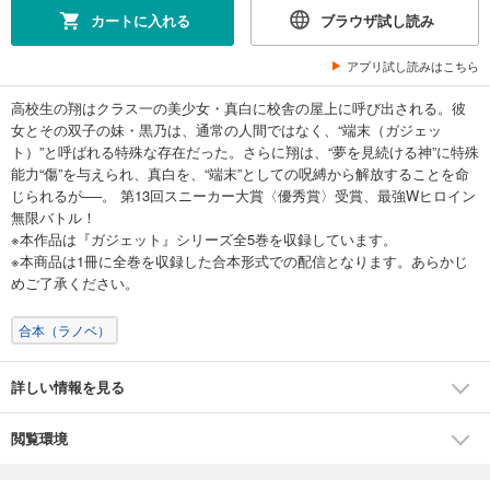
カートに入れる
ブラウザ試し読み
アプリ試し読みはこちら
高校生の翔はクラス一の美少女・真白に校舎の屋上に呼び出される。彼
女とその双子の妹・黒乃は、通常の人間ではなく、“端末（ガジェッ
ト）”と呼ばれる特殊な存在だった。さらに翔は、“夢を見続ける神”に特殊
能力“傷”を与えられ、真白を、“端末”としての呪縛から解放することを命
じられるが──。 第13回スニーカー大賞〈優秀賞〉受賞、最強Wヒロイン
無限バトル！
※本作品は『ガジェット』シリーズ全5巻を収録しています。
※本商品は1冊に全巻を収録した合本形式での配信となります。あらかじ
めご了承ください。
合本（ラノベ）
詳しい情報を見る
閲覧環境