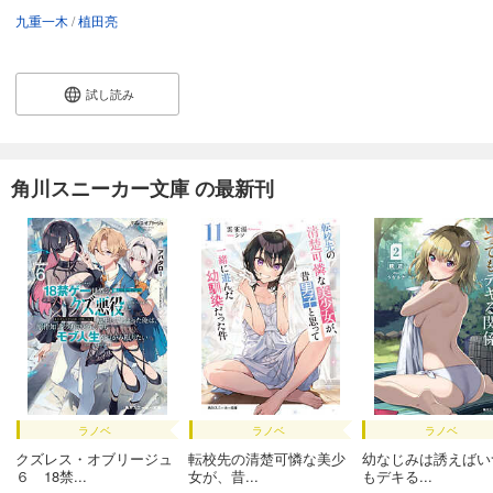
九重一木
植田亮
試し読み
角川スニーカー文庫 の最新刊
ラノベ
ラノベ
ラノベ
クズレス・オブリージュ
転校先の清楚可憐な美少
幼なじみは誘えばい
６ 18禁...
女が、昔...
もデキる...