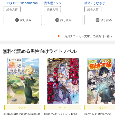
アバタロー
kodamazon
雲雀湯
シソ
鏡遊
うなさか
続巻入荷
続巻入荷
続巻入荷
試し読み
試し読み
試し読み
「角川スニーカー文庫」の最新刊一覧へ
無料で読める男性向けライトノベル
ラノベ
ラノベ
ラノベ
転生令嬢は旅する編纂者
地龍のダンジョン奮闘
捨てられ貴族の楽し