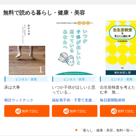
無料で読める暮らし・健康・美容
ビジネス・実用
ビジネス・実用
ビジネス・実用
床は大事
いつか子供がほしいと思
出生前検査を考えた
っている...
む本 無...
朝日ウッドテック
福祉局子供・子育て支援部家庭支援課
毎日新聞取材班
東京都
無料で読む
無料で読む
無料で読む
「暮らし・健康・美容」無料一覧へ