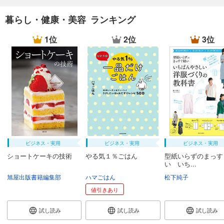
暮らし・健康・美容 ランキング
1位
2位
3位
ビジネス・実用
ビジネス・実用
ビジネス・実用
ショートケーキの技術
やる気１％ごはん
型紙いらずのまっす
い いち...
旭屋出版書籍編集部
ハマごはん
松下純子
値引きあり
試し読み
試し読み
試し読み