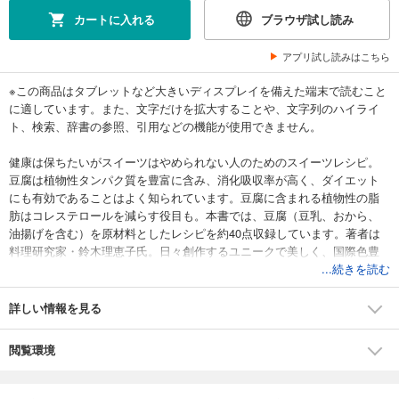
カートに入れる
ブラウザ試し読み
アプリ試し読みはこちら
※この商品はタブレットなど大きいディスプレイを備えた端末で読むこと
に適しています。また、文字だけを拡大することや、文字列のハイライ
ト、検索、辞書の参照、引用などの機能が使用できません。
健康は保ちたいがスイーツはやめられない人のためのスイーツレシピ。
豆腐は植物性タンパク質を豊富に含み、消化吸収率が高く、ダイエット
にも有効であることはよく知られています。豆腐に含まれる植物性の脂
肪はコレステロールを減らす役目も。本書では、豆腐（豆乳、おから、
油揚げを含む）を原材料としたレシピを約40点収録しています。著者は
料理研究家・鈴木理恵子氏。日々創作するユニークで美しく、国際色豊
かなレシピをFacebookやブログ「せっかちスローライフ」、YouTubeな
...続きを読む
どに公開。「ヘルシーに、おいしく美しく」を貫き、あらゆる食材を使
いこなす手腕と簡潔で効率的なレシピには定評があります。
詳しい情報を見る
閲覧環境