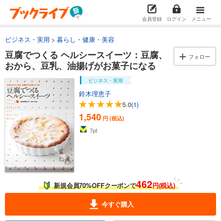
会員登録
ログイン
メニュー
ビジネス・実用
暮らし・健康・美容
豆腐でつくる ヘルシースイーツ：豆腐、
フォロー
おから、豆乳、油揚げがお菓子になる
ビジネス・実用
鈴木理恵子
5.0
(1)
1,540
円 (税込)
7
pt
462
新規会員70%OFFクーポンで
円(税込)
今すぐ購入