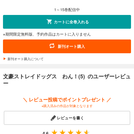
748
円 (税込)
カート
1～15巻配信中
試し読み
カートに全巻入れる
あらすじを表示する
※期間限定無料版、予約作品はカートに入りません
文豪ストレイドッグス わん！(12)
748
円 (税込)
新刊オート購入
カート
新刊オート購入について
試し読み
あらすじを表示する
文豪ストレイドッグス わん！(5) のユーザーレビュ
文豪ストレイドッグス わん！(13)
ー
748
円 (税込)
カート
＼ レビュー投稿でポイントプレゼント ／
※購入済みの作品が対象となります
試し読み
あらすじを表示する
レビューを書く
文豪ストレイドッグス わん！(14)
792
円 (税込)
4.6