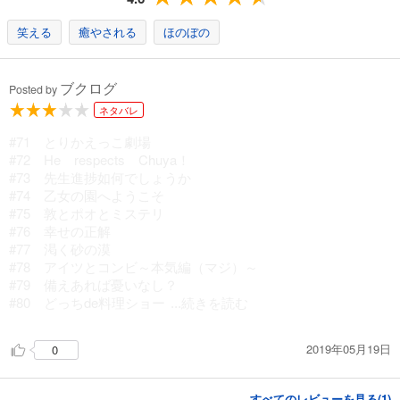
カート
笑える
癒やされる
ほのぼの
試し読み
あらすじを表示する
ブクログ
Posted by
文豪ストレイドッグス わん！(15)
ネタバレ
836
円 (税込)
カート
#71 とりかえっこ劇場
#72 He respects Chuya！
試し読み
#73 先生進捗如何でしょうか
あらすじを表示する
#74 乙女の園へようこそ
#75 敦とポオとミステリ
#76 幸せの正解
#77 渇く砂の漠
#78 アイツとコンビ～本気編（マジ）～
#79 備えあれば憂いなし？
#80 どっちde料理ショー
...続きを読む
2019年05月19日
0
すべてのレビューを見る(
1
)