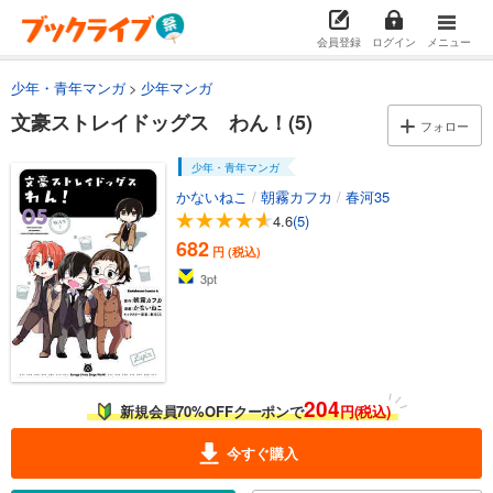
会員登録
ログイン
メニュー
少年・青年マンガ
少年マンガ
文豪ストレイドッグス わん！(5)
フォロー
少年・青年マンガ
かないねこ
/
朝霧カフカ
/
春河35
4.6
(5)
682
円 (税込)
3
pt
204
新規会員70%OFFクーポンで
円(税込)
今すぐ購入