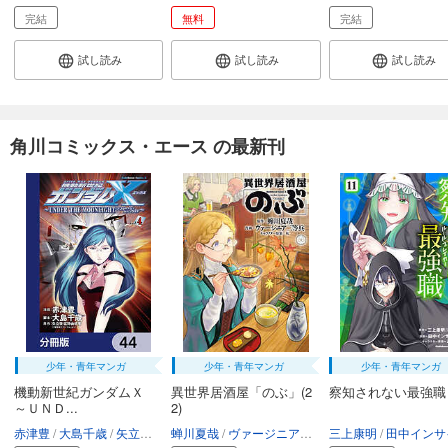
完結
無料
完結
試し読み
試し読み
試し読み
角川コミックス・エース の最新刊
少年・青年マンガ
少年・青年マンガ
少年・青年マンガ
機動新世紀ガンダムＸ
異世界居酒屋「のぶ」(2
察知されない最強職
～ＵＮＤ...
2)
赤津豊
大島千歳
矢立肇・富野由悠季
蝉川夏哉
ヴァージニア二等兵
三上康明
転
田中インサイ