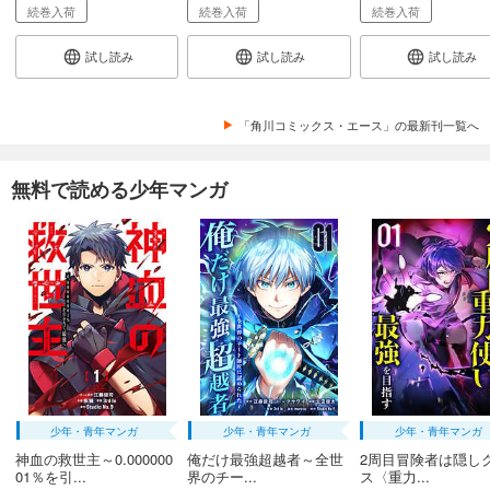
続巻入荷
続巻入荷
続巻入荷
試し読み
試し読み
試し読み
「角川コミックス・エース」の最新刊一覧へ
無料で読める少年マンガ
少年・青年マンガ
少年・青年マンガ
少年・青年マンガ
神血の救世主～0.000000
俺だけ最強超越者～全世
2周目冒険者は隠し
01％を引...
界のチー...
ス〈重力...