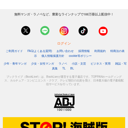
無料マンガ・ラノベなど、豊富なラインナップで188万冊以上配信中！
ログイン
ご利用ガイド
FAQ(よくある質問)
お問い合わせ
採用情報
利用規約
特商法の表
示
個人情報保護方針
cookie等ポリシー
少年・青年マンガ
少女・女性マンガ
ラノベ
小説・文芸
ビジネス・実用
雑誌・写
真集
TL
BL
ブックライブ（BookLive!）は、BookLiveが運営する電子書店です。TOPPANホールディング
ス、カルチュア・コンビニエンス・クラブ、テレビ朝日の出資を受け、日本最大級の電子書籍配
信サービスを行っています。