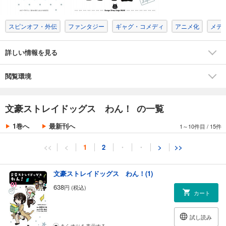
スピンオフ・外伝
ファンタジー
ギャグ・コメディ
アニメ化
メデ
詳しい情報を見る
閲覧環境
文豪ストレイドッグス わん！ の一覧
1巻へ
最新刊へ
1～10件目
/
15件
<<
<
1
2
・
・
>
>>
文豪ストレイドッグス わん！(1)
638
円 (税込)
カート
試し読み
あらすじを表示する