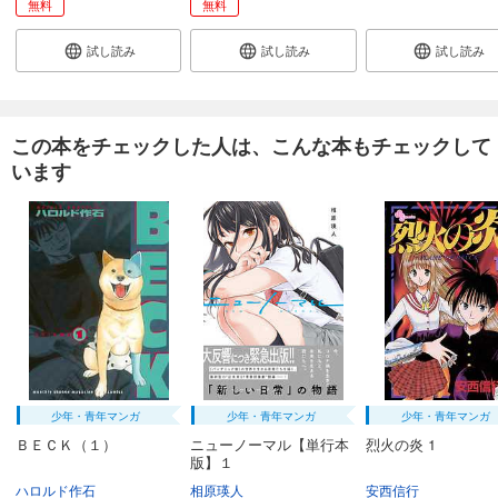
無料
無料
試し読み
試し読み
試し読み
この本をチェックした人は、こんな本もチェックして
います
少年・青年マンガ
少年・青年マンガ
少年・青年マンガ
ＢＥＣＫ（１）
ニューノーマル【単行本
烈火の炎 1
版】１
ハロルド作石
相原瑛人
安西信行