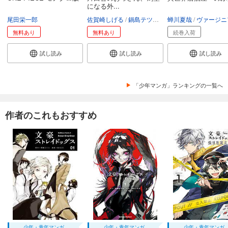
になる外...
尾田栄一郎
佐賀崎しげる
鍋島テツヒロ
蝉川夏哉
空路恵
渡辺樹
ヴァージニア二
無料あり
無料あり
続巻入荷
試し読み
試し読み
試し読み
「少年マンガ」ランキングの一覧へ
作者のこれもおすすめ
少年・青年マンガ
少年・青年マンガ
少年・青年マンガ