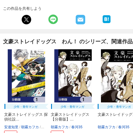
この作品を共有しよう
文豪ストレイドッグス わん！ のシリーズ、関連作品
少年・青年マンガ
少年・青年マンガ
少年・青年マンガ
文豪ストレイドッグス 探
文豪ストレイドッグス
文豪ストレイドッグス
偵社設...
【分冊版】...
安達知里
朝霧カフカ
春河35
朝霧カフカ
春河35
朝霧カフカ
春河35