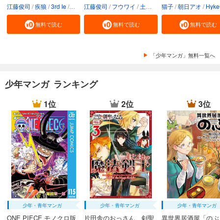
江藤俊司
疾狼
3rd Ie
Studio No.9
江藤俊司
フウワイ
土田健太
猫子
3rd Ie
朝日アオ
maruco
HykeC
St
無料で読む
無料で読む
無料で読む
「少年マンガ」無料一覧へ
少年マンガ ランキング
1位
2位
3位
少年・青年マンガ
少年・青年マンガ
少年・青年マンガ
ONE PIECE モノクロ版
片田舎のおっさん、剣聖
異世界居酒屋「のぶ