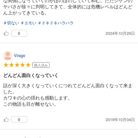
な関係になっていくのがほのぼのしていて和む。ただジゲンの
完結
ヤバさが徐々に判明してきて、全体的には危機レベルはどんど
試し読み
ん上がってきている。
あらすじを表示する
＃切ない
＃エモい
＃ドキドキハラハラ
BORUTO-ボルト- -NARUTO NEXT GENERATIONS- 18
2024年10月29日
0
459
円 (税込)
カート
完結
Virago
試し読み
あらすじを表示する
購入済み
BORUTO-ボルト- -NARUTO NEXT GENERATIONS- 19
どんどん面白くなっていく
501
円 (税込)
カート
話が深く大きくなっていくにつれてどんどん面白くなって来ま
完結
した。
カワキの心の揺れも感動します。
試し読み
この物語も目が離せない。
あらすじを表示する
BORUTO-ボルト- -NARUTO NEXT GENERATIONS- 20
2019年10月04日
0
522
円 (税込)
カート
完結