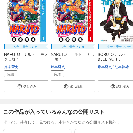
少年・青年マンガ
少年・青年マンガ
少年・青年マンガ
NARUTO―ナルト― モノ
NARUTO―ナルト― カラ
BORUTO-ボルト- 
クロ版 1
ー版 1
BLUE VORT...
岸本斉史
岸本斉史
岸本斉史
池本幹雄
完結
完結
試し読み
試し読み
試し読み
この作品が入っているみんなの公開リスト
作って、共有して、見つける。本好きがつながる公開リスト機能！