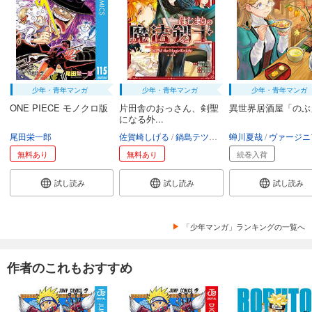
少年・青年マンガ
少年・青年マンガ
少年・青年マンガ
ONE PIECE モノクロ版
片田舎のおっさん、剣聖
異世界居酒屋「のぶ
になる外...
尾田栄一郎
佐賀崎しげる
鍋島テツヒロ
蝉川夏哉
空路恵
渡辺樹
ヴァージニア二
無料あり
無料あり
続巻入荷
試し読み
試し読み
試し読み
「少年マンガ」ランキングの一覧へ
作者のこれもおすすめ