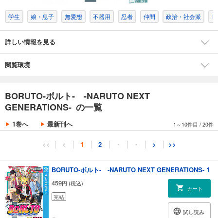
学生
娘・息子
無愛想
不器用
忍者
仲間
政治・社会派
ヒ
詳しい情報を見る
閲覧環境
BORUTO-ボルト- -NARUTO NEXT
GENERATIONS- の一覧
1巻へ
最新刊へ
1～10件目
/
20件
<<
<
1
2
・
・
>
>>
BORUTO-ボルト- -NARUTO NEXT GENERATIONS- 1
459
円 (税込)
カート
完結
試し読み