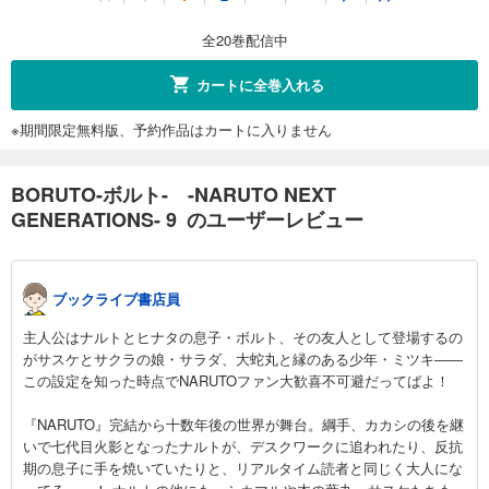
459
円 (税込)
カート
全20巻配信中
完結
試し読み
カートに全巻入れる
あらすじを表示する
※期間限定無料版、予約作品はカートに入りません
BORUTO-ボルト- -NARUTO NEXT GENERATIONS- 12
459
円 (税込)
カート
BORUTO-ボルト- -NARUTO NEXT
完結
GENERATIONS- 9 のユーザーレビュー
試し読み
あらすじを表示する
BORUTO-ボルト- -NARUTO NEXT GENERATIONS- 13
ブックライブ書店員
459
円 (税込)
主人公はナルトとヒナタの息子・ボルト、その友人として登場するの
カート
がサスケとサクラの娘・サラダ、大蛇丸と縁のある少年・ミツキ――
完結
この設定を知った時点でNARUTOファン大歓喜不可避だってばよ！
試し読み
あらすじを表示する
『NARUTO』完結から十数年後の世界が舞台。綱手、カカシの後を継
いで七代目火影となったナルトが、デスクワークに追われたり、反抗
BORUTO-ボルト- -NARUTO NEXT GENERATIONS- 14
期の息子に手を焼いていたりと、リアルタイム読者と同じく大人にな
459
円 (税込)