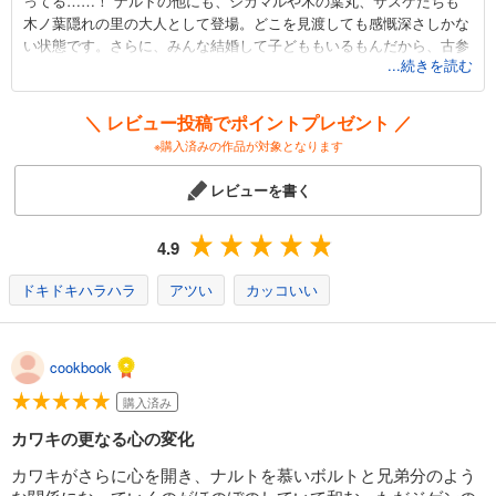
ってる……！ ナルトの他にも、シカマルや木の葉丸、サスケたちも
カート
木ノ葉隠れの里の大人として登場。どこを見渡しても感慨深さしかな
完結
い状態です。さらに、みんな結婚して子どももいるもんだから、古参
試し読み
...続きを読む
読者は完全に親目線で見守ってしまいます。「口癖がお母さんと一緒
あらすじを表示する
なんだな、フフッ」「見た目はお母さん似だけど、性格はお父さん似
かな？（^^）」と、親戚のおばちゃんのような気持ちすら湧いてく
＼ レビュー投稿でポイントプレゼント ／
BORUTO-ボルト- -NARUTO NEXT GENERATIONS- 15
る……。
※購入済みの作品が対象となります
459
円 (税込)
カート
しかし、本作は単なる『NARUTO』の同窓会作品ではありません。主
完結
レビューを書く
人公はあくまでボルトをはじめとした次世代の子どもたち。いかにも
試し読み
現代っ子な彼らがテクノロジーと共存しながら「忍」として成長して
あらすじを表示する
いく姿からは、「THEジャンプ・ヒーロー」だった親世代とは違う物
4.9
語を見せてくれる予感が。きっと親を越えていくであろう、今後の展
BORUTO-ボルト- -NARUTO NEXT GENERATIONS- 16
開にも期待が高まります！
ドキドキハラハラ
アツい
カッコいい
本作では岸本斉史先生は監修というポジションですが、作画は
459
円 (税込)
カート
『NARUTO』で長年アシスタントを務めていた池本幹雄先生。安定の
完結
超絶画力で、我々をまた木ノ葉隠れの里へ連れて行ってくれます。
cookbook
試し読み
あらすじを表示する
購入済み
カワキの更なる心の変化
BORUTO-ボルト- -NARUTO NEXT GENERATIONS- 17
459
円 (税込)
カワキがさらに心を開き、ナルトを慕いボルトと兄弟分のよう
カート