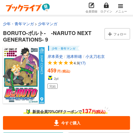
会員登録
ログイン
メニュー
少年・青年マンガ
少年マンガ
BORUTO-ボルト- -NARUTO NEXT
フォロー
GENERATIONS- 9
少年・青年マンガ
岸本斉史
/
池本幹雄
/
小太刀右京
4.9
(17)
459
円 (税込)
2
pt
完結
137
新規会員70%OFFクーポンで
円(税込)
今すぐ購入