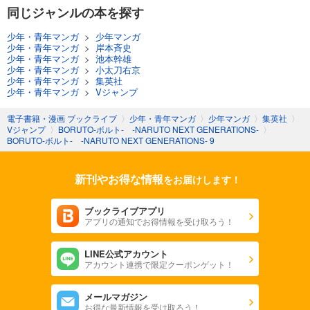
同じジャンルの本を探す
少年・青年マンガ
>
少年マンガ
少年・青年マンガ
>
岸本斉史
少年・青年マンガ
>
池本幹雄
少年・青年マンガ
>
小太刀右京
少年・青年マンガ
>
集英社
少年・青年マンガ
>
Vジャンプ
電子書籍・漫画 ブックライブ
〉
少年・青年マンガ
〉
少年マンガ
〉
集英社
〉
Vジャンプ
〉
BORUTO-ボルト- -NARUTO NEXT GENERATIONS-
〉
BORUTO-ボルト- -NARUTO NEXT GENERATIONS- 9
新刊やお得な情報
をお届けします！
ブックライブアプリ
アプリの通知でお得情報を受け取ろう！
LINE公式アカウント
アカウント連携で限定クーポンゲット！
メールマガジン
お得な最新情報を受け取ろう！