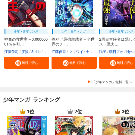
少年・青年マンガ
少年・青年マンガ
少年・青年マンガ
神血の救世主～0.000000
俺だけ最強超越者～全世
2周目冒険者は隠し
01％を引...
界のチー...
ス〈重力...
江藤俊司
疾狼
3rd Ie
Studio No.9
江藤俊司
フウワイ
土田健太
猫子
3rd Ie
朝日アオ
maruco
HykeC
St
無料で読む
無料で読む
無料で読む
「少年マンガ」無料一覧へ
少年マンガ ランキング
1位
2位
3位