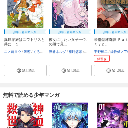
少年・青年マンガ
少年・青年マンガ
少年・青年マンガ
異世界旅はニワトリスと
彼女にしたい女子一位、
帝都聖杯奇譚 Ｆａ
共に １
の隣で見...
ｔｙｐ...
ニノ前ヨウ
浅葱
くろでこ
寝巻ネルゾ
裕時悠示
たん旦
平野稜二
経験値／TYPE-M
値引き
試し読み
試し読み
試し読み
無料で読める少年マンガ