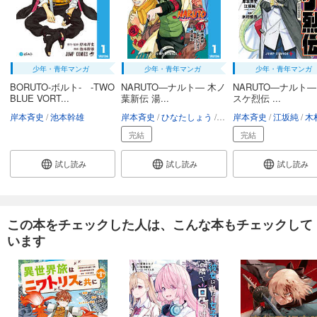
少年・青年マンガ
少年・青年マンガ
少年・青年マンガ
BORUTO-ボルト- -TWO
NARUTO―ナルト― 木ノ
NARUTO―ナルト
BLUE VORT...
葉新伝 湯...
スケ烈伝 ...
岸本斉史
池本幹雄
岸本斉史
ひなたしょう
斎夏生
岸本斉史
江坂純
木村
完結
完結
試し読み
試し読み
試し読み
この本をチェックした人は、こんな本もチェックして
います