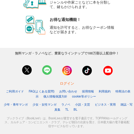
ジャンルや作家ごとなどに本を分類し
て、鍵もかけられます。
お得な通知機能！
通知を許可すると、お得なクーポン情報
などが届きます。
無料マンガ・ラノベなど、豊富なラインナップで188万冊以上配信中！
ログイン
ご利用ガイド
FAQ(よくある質問)
お問い合わせ
採用情報
利用規約
特商法の表
示
個人情報保護方針
cookie等ポリシー
少年・青年マンガ
少女・女性マンガ
ラノベ
小説・文芸
ビジネス・実用
雑誌・写
真集
TL
BL
ブックライブ（BookLive!）は、BookLiveが運営する電子書店です。TOPPANホールディング
ス、カルチュア・コンビニエンス・クラブ、テレビ朝日の出資を受け、日本最大級の電子書籍配
信サービスを行っています。