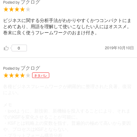
ブクログ
Posted by
ビジネスに関する分析手法がわかりやすくかつコンパクトにま
とめてあり、用語を理解して使いこなしたい人にはオススメ。
巻末に良く使うフレームワークのおまけ付き。
2019年10月10日
0
ブクログ
Posted by
ネタバレ
各種ビジネスフレームワークが網羅的に整理された良著。復習
によい。
メモ
・ipodように、新技術、新機軸を投入することにより、それま
でのKSFを変化させることが可能に。
・KSFとは戦略上の変数を指す。普遍的の極めて高いから要因
や、プロセスはKSFとならない。
・プラットフォーム構造分析