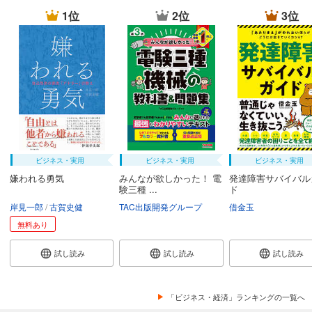
1位
2位
3位
ビジネス・実用
ビジネス・実用
ビジネス・実用
嫌われる勇気
みんなが欲しかった！ 電
発達障害サバイバル
験三種 ...
ド
岸見一郎
古賀史健
TAC出版開発グループ
借金玉
無料あり
試し読み
試し読み
試し読み
「ビジネス・経済」ランキングの一覧へ