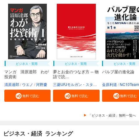
ビジネス・実用
ビジネス・実用
ビジネス・実用
マンガ 清原達郎 わが
夢とお金のつなぎ方 ─ 物
バルブ屋の進化論
投資術
語で読...
清原達郎
ウエノ
河野慶
三菱UFJモルガン・スタンレー証券株式会社
金原利道
NC10Team
無料で読む
無料で読む
無料で読む
「ビジネス・経済」無料一覧へ
ビジネス・経済 ランキング