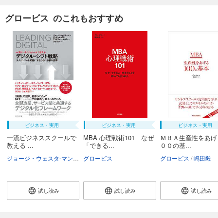
グロービス のこれもおすすめ
ビジネス・実用
ビジネス・実用
ビジネス・実用
一流ビジネススクールで
MBA 心理戦術101 なぜ
ＭＢＡ生産性をあげ
教える ...
「できる...
００の基...
ジョージ・ウェスタ-マン
ディディエ・ボネ
グロービス
アンドリュー・マカフィー
グロービス
嶋田毅
グロ
試し読み
試し読み
試し読み