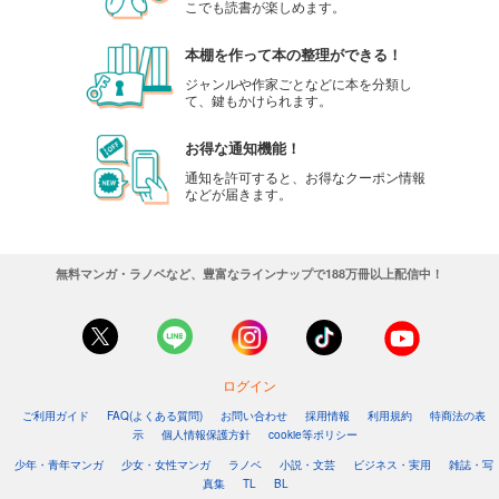
こでも読書が楽しめます。
本棚を作って本の整理ができる！
ジャンルや作家ごとなどに本を分類し
て、鍵もかけられます。
お得な通知機能！
通知を許可すると、お得なクーポン情報
などが届きます。
無料マンガ・ラノベなど、豊富なラインナップで188万冊以上配信中！
ログイン
ご利用ガイド
FAQ(よくある質問)
お問い合わせ
採用情報
利用規約
特商法の表
示
個人情報保護方針
cookie等ポリシー
少年・青年マンガ
少女・女性マンガ
ラノベ
小説・文芸
ビジネス・実用
雑誌・写
真集
TL
BL