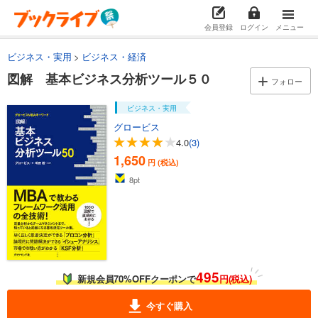
会員登録
ログイン
メニュー
ビジネス・実用
ビジネス・経済
図解 基本ビジネス分析ツール５０
フォロー
ビジネス・実用
グロービス
4.0
(3)
1,650
円 (税込)
8
pt
495
新規会員70%OFFクーポンで
円(税込)
今すぐ購入