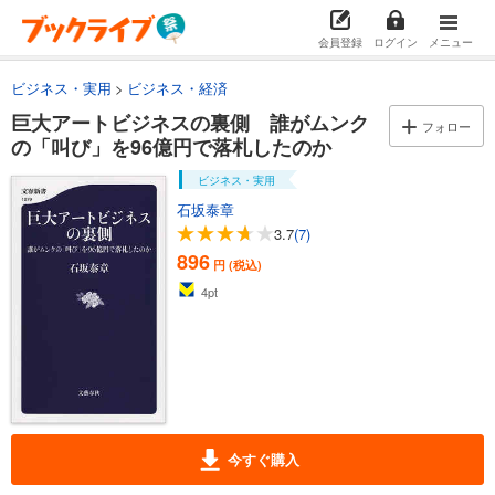
会員登録
ログイン
メニュー
ビジネス・実用
ビジネス・経済
巨大アートビジネスの裏側 誰がムンク
フォロー
の「叫び」を96億円で落札したのか
ビジネス・実用
石坂泰章
3.7
(7)
896
円 (税込)
4
pt
今すぐ購入