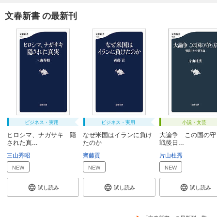
文春新書 の最新刊
ビジネス・実用
ビジネス・実用
小説・文芸
ヒロシマ、ナガサキ 隠
なぜ米国はイランに負け
大論争 この国の守
された真...
たのか
戦後日...
三山秀昭
齊藤貢
片山杜秀
NEW
NEW
NEW
試し読み
試し読み
試し読み