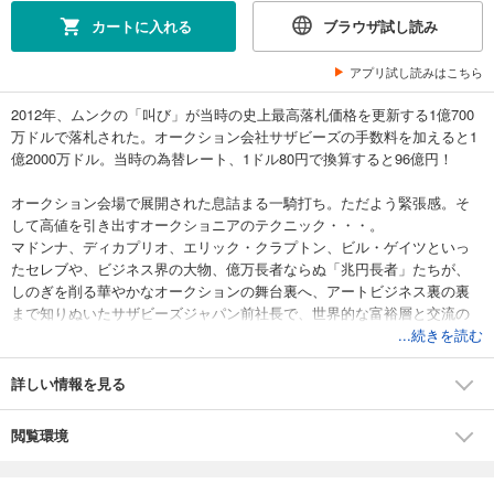
カートに入れる
ブラウザ試し読み
アプリ試し読みはこちら
2012年、ムンクの「叫び」が当時の史上最高落札価格を更新する1億700
万ドルで落札された。オークション会社サザビーズの手数料を加えると1
億2000万ドル。当時の為替レート、1ドル80円で換算すると96億円！
オークション会場で展開された息詰まる一騎打ち。ただよう緊張感。そ
して高値を引き出すオークショニアのテクニック・・・。
マドンナ、ディカプリオ、エリック・クラプトン、ビル・ゲイツといっ
たセレブや、ビジネス界の大物、億万長者ならぬ「兆円長者」たちが、
しのぎを削る華やかなオークションの舞台裏へ、アートビジネス裏の裏
まで知りぬいたサザビーズジャパン前社長で、世界的な富裕層と交流の
ある著者がご招待。
...続きを読む
戦乱やインフレにも強いアートは資産としても位置づけられており、富
詳しい情報を見る
裕層の「資産の20%はアート」とも言われている。そのためアート市場
は巨大化、グローバル化しつづけている。欧米だけではなく、中国、ロ
閲覧環境
シア、中近東など新興国が台頭する一方、日本は大きな遅れをとってい
る。