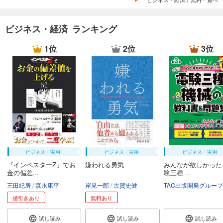
ビジネス・経済 ランキング
1位
2位
3位
ビジネス・実用
ビジネス・実用
ビジネス・実用
『インベスターZ』でお
嫌われる勇気
みんなが欲しかった
金の偏差...
験三種 ...
三田紀房
森永康平
岸見一郎
古賀史健
TAC出版開発グループ
値引きあり
無料あり
試し読み
試し読み
試し読み