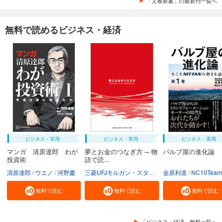
「文春新書」の最新刊一覧へ
無料で読めるビジネス・経済
ビジネス・実用
ビジネス・実用
ビジネス・実用
マンガ 清原達郎 わが
夢とお金のつなぎ方 ─ 物
バルブ屋の進化論
投資術
語で読...
清原達郎
ウエノ
河野慶
三菱UFJモルガン・スタンレー証券株式会社
金原利道
NC10Team
無料で読む
無料で読む
無料で読む
「ビジネス・経済」無料一覧へ