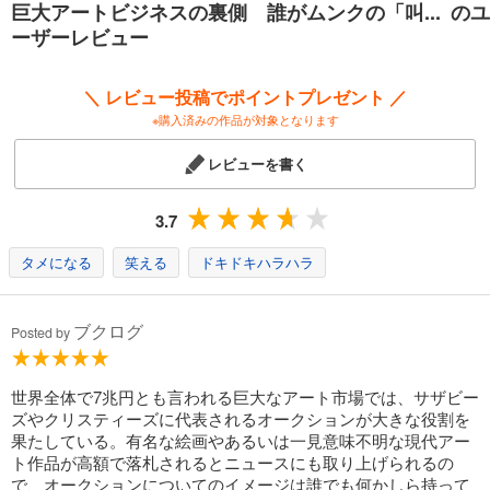
巨大アートビジネスの裏側 誰がムンクの「叫... のユ
日本にいては目の届かない世界のアート産業の今が分かる！
ーザーレビュー
＼ レビュー投稿でポイントプレゼント ／
※購入済みの作品が対象となります
レビューを書く
3.7
タメになる
笑える
ドキドキハラハラ
ブクログ
Posted by
世界全体で7兆円とも言われる巨大なアート市場では、サザビー
ズやクリスティーズに代表されるオークションが大きな役割を
果たしている。有名な絵画やあるいは一見意味不明な現代アー
ト作品が高額で落札されるとニュースにも取り上げられるの
で、オークションについてのイメージは誰でも何かしら持って