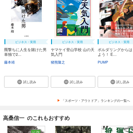
ビジネス・実用
ビジネス・実用
ビジネス・実用
羆撃ちに人生を賭けた男
ヤマケイ登山学校 山の天
ボルダリングからは
単独で2...
気入門
よう！ E...
藤本靖
猪熊隆之
PUMP
試し読み
試し読み
試し読み
「スポーツ・アウトドア」ランキングの一覧へ
高桑信一 のこれもおすすめ