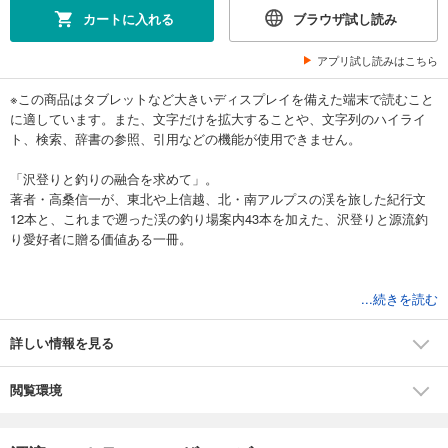
カートに入れる
ブラウザ試し読み
アプリ試し読みはこちら
※この商品はタブレットなど大きいディスプレイを備えた端末で読むこと
に適しています。また、文字だけを拡大することや、文字列のハイライ
ト、検索、辞書の参照、引用などの機能が使用できません。
「沢登りと釣りの融合を求めて」。
著者・高桑信一が、東北や上信越、北・南アルプスの渓を旅した紀行文
12本と、これまで遡った渓の釣り場案内43本を加えた、沢登りと源流釣
り愛好者に贈る価値ある一冊。
北海道／クワウンナイ川
...続きを読む
岩手県／大深沢、葛根田川
秋田県／堀内沢マンダノ沢
詳しい情報を見る
山形県／立谷川、八久和川
宮城県／大行沢
閲覧環境
福島県／中津川本流、蒲生川大白沢、大幽沢東ノ沢、袖沢本流御神楽沢
新潟県／内ノ倉川七滝沢、早出川支流中杉川・広倉沢・夕沢・杉川アカ
シガラ沢・大底川・仙見川赤倉川、五十嵐川光来出川・大川・砥沢川上