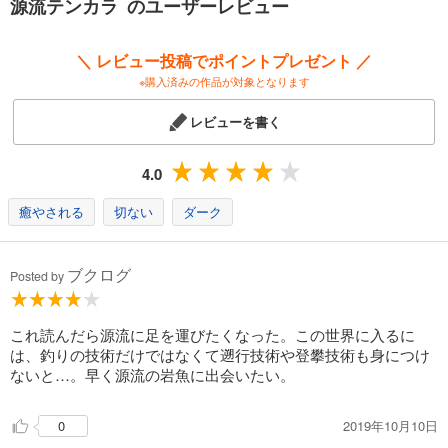
源流テンカラ のユーザーレビュー
流、大谷川鎌倉沢
群馬県／利根川支流小穂口沢・楢俣川本流・ナルミズ沢、泙川源流
埼玉県／滝川本谷、入川真ノ沢
＼ レビュー投稿でポイントプレゼント ／
長野県／三峰川本流、島々谷川南沢、高瀬川湯俣川
※購入済みの作品が対象となります
富山県／黒部川東沢谷・赤木沢・源流
レビューを書く
4.0
癒やされる
切ない
ダーク
ブクログ
Posted by
これ読んだら源流に足を運びたくなった。この世界に入るに
は、釣りの技術だけではなくて遡行技術や登攀技術も身につけ
ないと…。早く源流の岩魚に出会いたい。
2019年10月10日
0