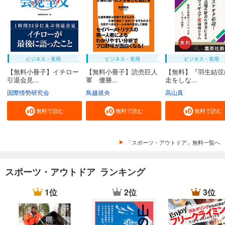
ビジネス・実用
ビジネス・実用
ビジネス・実用
【無料小冊子】イチロー
【無料小冊子】読売巨人
【無料】『羽生結弦
引退会見...
軍 優勝...
走をしな...
国際情勢研究会
鳥越規央
高山真
無料で読む
無料で読む
無料で読む
「スポーツ・アウトドア」無料一覧へ
スポーツ・アウトドア ランキング
1位
2位
3位