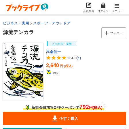
会員登録
ログイン
メニュー
ビジネス・実用
スポーツ・アウトドア
源流テンカラ
フォロー
ビジネス・実用
高桑信一
4.0
(1)
2,640
円 (税込)
13
pt
792
新規会員70%OFFクーポンで
円(税込)
今すぐ購入