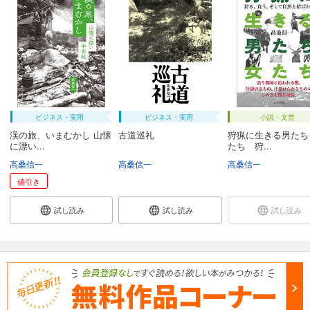
ビジネス・実用
ビジネス・実用
小説・文芸
渓の旅、いまむかし 山懐
古道巡礼
狩猟に生きる男たち
に漂い...
たち 狩...
高桑信一
高桑信一
高桑信一
値引き
試し読み
試し読み
試し読み