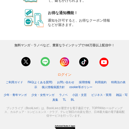
て、鍵もかけられます。
お得な通知機能！
通知を許可すると、お得なクーポン情報
などが届きます。
無料マンガ・ラノベなど、豊富なラインナップで188万冊以上配信中！
ログイン
ご利用ガイド
FAQ(よくある質問)
お問い合わせ
採用情報
利用規約
特商法の表
示
個人情報保護方針
cookie等ポリシー
少年・青年マンガ
少女・女性マンガ
ラノベ
小説・文芸
ビジネス・実用
雑誌・写
真集
TL
BL
ブックライブ（BookLive!）は、BookLiveが運営する電子書店です。TOPPANホールディング
ス、カルチュア・コンビニエンス・クラブ、テレビ朝日の出資を受け、日本最大級の電子書籍配
信サービスを行っています。