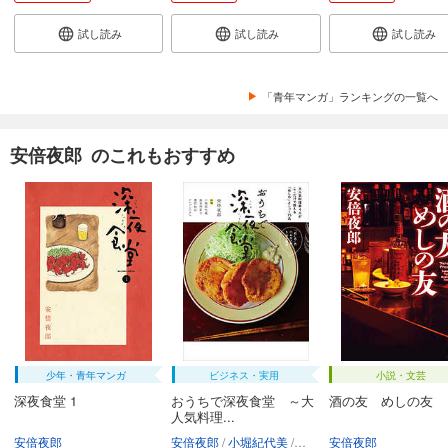
試し読み
試し読み
試し読み
「青年マンガ」ランキングの一覧へ
安倍夜郎 のこれもおすすめ
少年・青年マンガ
ビジネス・実用
小説・文芸
深夜食堂 1
おうちで深夜食堂 ～大
酒の友 めしの友
人気料理...
安倍夜郎
安倍夜郎
小堀紀代美
坂田阿希子
安倍夜郎
重信初江
ツレ