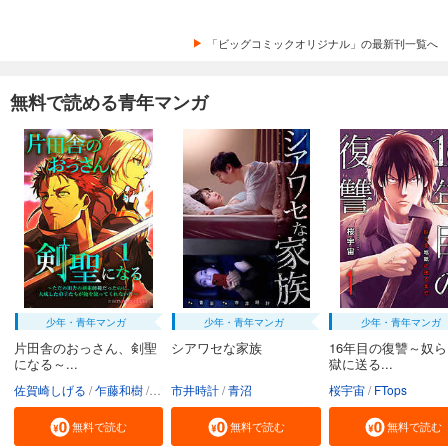
「ビッグコミックオリジナル」の最新刊一覧へ
無料で読める青年マンガ
少年・青年マンガ
少年・青年マンガ
少年・青年マンガ
片田舎のおっさん、剣聖
シアワセな家族
16年目の復讐～奴
になる～...
獄に送る...
佐賀崎しげる
乍藤和樹
鍋島テツヒロ
市井時計
青沼
桜宇宙
FTops
無料で読む
無料で読む
無料で読む