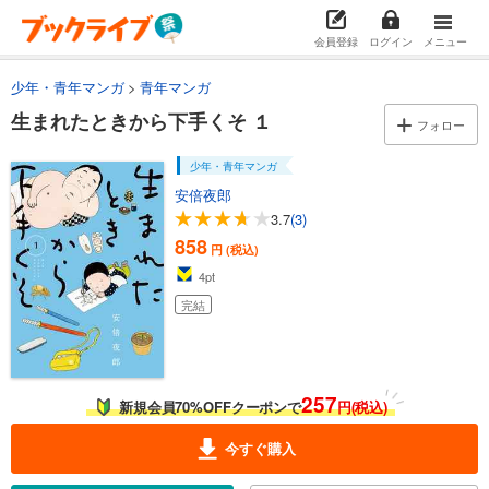
会員登録
ログイン
メニュー
少年・青年マンガ
青年マンガ
生まれたときから下手くそ １
フォロー
少年・青年マンガ
安倍夜郎
3.7
(3)
858
円 (税込)
4
pt
完結
257
新規会員70%OFFクーポンで
円(税込)
今すぐ購入