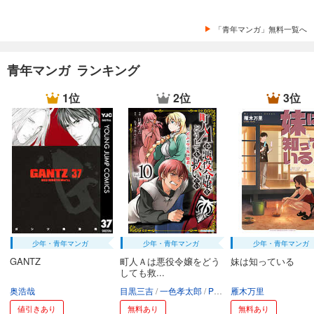
「青年マンガ」無料一覧へ
青年マンガ ランキング
1位
2位
3位
少年・青年マンガ
少年・青年マンガ
少年・青年マンガ
GANTZ
町人Ａは悪役令嬢をどう
妹は知っている
しても救...
奥浩哉
目黒三吉
一色孝太郎
Parum
雁木万里
値引きあり
無料あり
無料あり