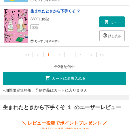
生まれたときから下手くそ ２
880
円 (税込)
カート
完結
試し読み
あらすじを表示する
<<
<
1
・
・
・
>
>>
全2巻配信中
カートに全巻入れる
※期間限定無料版、予約作品はカートに入りません
生まれたときから下手くそ １ のユーザーレビュー
＼ レビュー投稿でポイントプレゼント ／
※購入済みの作品が対象となります