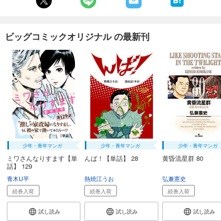
ビッグコミックオリジナル の最新刊
少年・青年マンガ
少年・青年マンガ
少年・青年マンガ
ミワさんなりすます【単
んば！【単話】 28
黄昏流星群 80
話】 129
青木U平
熱焼江うお
弘兼憲史
続巻入荷
続巻入荷
続巻入荷
試し読み
試し読み
試し読み