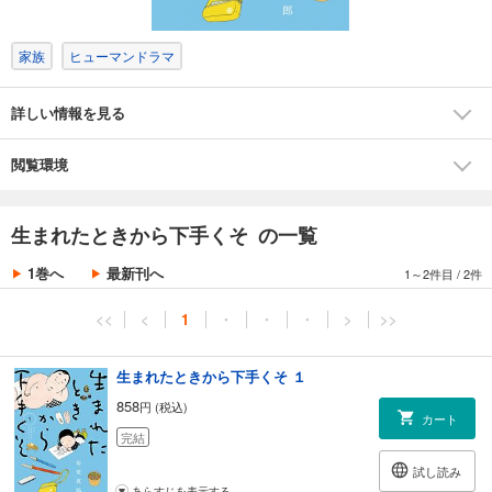
家族
ヒューマンドラマ
詳しい情報を見る
閲覧環境
生まれたときから下手くそ の一覧
1巻へ
最新刊へ
1～2件目
/
2件
<<
<
1
・
・
・
>
>>
生まれたときから下手くそ １
858
円 (税込)
カート
完結
試し読み
あらすじを表示する