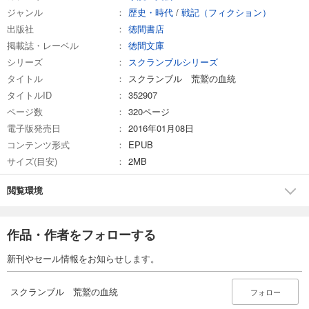
ジャンル
歴史・時代
/
戦記（フィクション）
出版社
徳間書店
掲載誌・レーベル
徳間文庫
シリーズ
スクランブルシリーズ
タイトル
スクランブル 荒鷲の血統
タイトルID
352907
ページ数
320ページ
電子版発売日
2016年01月08日
コンテンツ形式
EPUB
サイズ(目安)
2MB
閲覧環境
作品・作者をフォローする
新刊やセール情報をお知らせします。
スクランブル 荒鷲の血統
フォロー