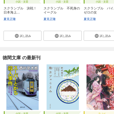
小説・文芸
小説・文芸
小説・文芸
スクランブル 決戦！
スクランブル 不死身の
スクランブル バイ
日本海上...
イーグル
ゼロの女
夏見正隆
夏見正隆
夏見正隆
試し読み
試し読み
試し読み
徳間文庫 の最新刊
小説・文芸
小説・文芸
ラノベ