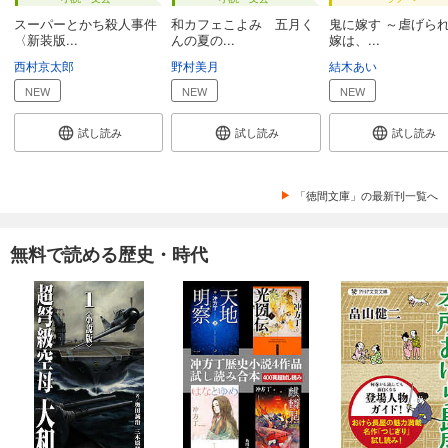
スーパーとかち殺人事件
和カフェこよみ 五月く
鬼に嫁す ～虐げら
〈新装版...
んの夏の...
嫁は、...
西村京太郎
野村美月
結木あい
NEW
NEW
NEW
試し読み
試し読み
試し読み
「徳間文庫」の最新刊一覧へ
無料で読める歴史・時代