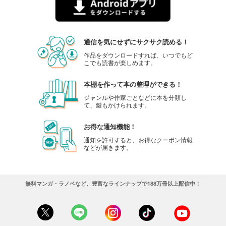
通信を気にせずにサクサク読める！
作品をダウンロードすれば、いつでもど
こでも読書が楽しめます。
本棚を作って本の整理ができる！
ジャンルや作家ごとなどに本を分類し
て、鍵もかけられます。
お得な通知機能！
通知を許可すると、お得なクーポン情報
などが届きます。
無料マンガ・ラノベなど、豊富なラインナップで188万冊以上配信中！