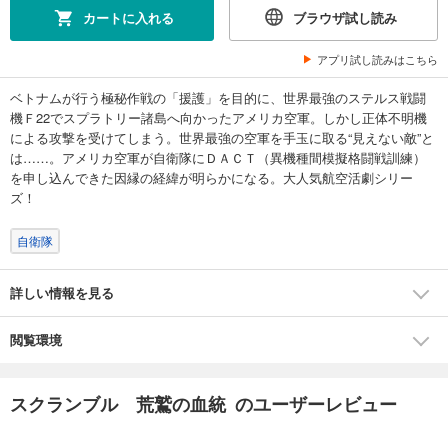
カートに入れる
ブラウザ試し読み
アプリ試し読みはこちら
ベトナムが行う極秘作戦の「援護」を目的に、世界最強のステルス戦闘
機Ｆ22でスプラトリー諸島へ向かったアメリカ空軍。しかし正体不明機
による攻撃を受けてしまう。世界最強の空軍を手玉に取る“見えない敵”と
は……。アメリカ空軍が自衛隊にＤＡＣＴ（異機種間模擬格闘戦訓練）
を申し込んできた因縁の経緯が明らかになる。大人気航空活劇シリー
ズ！
自衛隊
詳しい情報を見る
閲覧環境
スクランブル 荒鷲の血統 のユーザーレビュー