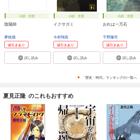
小説・文芸
小説・文芸
小説・文芸
陰陽師
イクサガミ
おれは一万石
夢枕獏
今村翔吾
千野隆司
値引きあり
値引きあり
値引きあり
試し読み
試し読み
試し読み
「歴史・時代」ランキングの一覧へ
夏見正隆 のこれもおすすめ