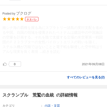
ブクログ
Posted by
ネタバレ
南シナ海の覇権を握る為にスプラトリー諸島の実行支配を進め
る中国。自国の領域を侵害されたベトナムは建設中の中国施設
の空爆を計画する。それを陰で支援する立場の米空軍第一戦闘
団のＦ２２ラプターの女性パイロットエリスの戦いを描く。
ステルス機が万能ではないことと電子戦を駆使した空中戦はリ
アルな現実を良く表現
...続きを読む
2021年09月08日
0
すべてのレビューを見る(
2
)
スクランブル 荒鷲の血統 の詳細情報
カテゴリ
小説・文芸