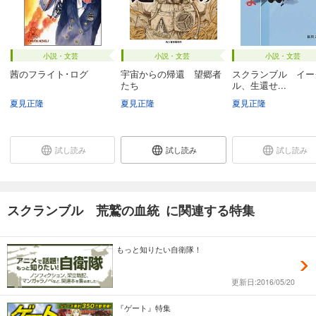
小説・文芸
小説・文芸
小説・文芸
茜のフライト･ログ
宇宙からの帰還 望郷者
スクランブル イー
たち
ル、生還せ...
夏見正隆
夏見正隆
夏見正隆
試し読み
試し読み
試し読み
スクランブル 荒鷲の血統 に関連する特集
もっと知りたい自衛隊！
更新日:2016/05/20
『ゲート』特集