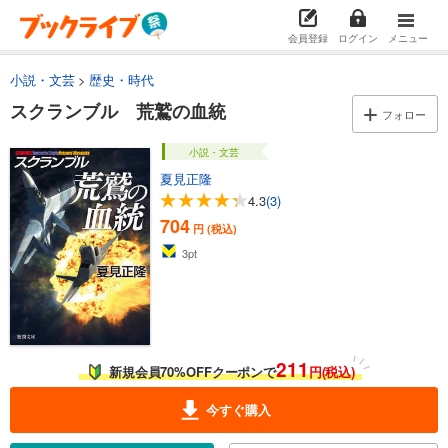
会員登録
ログイン
メニュー
小説・文芸
歴史・時代
スクランブル 荒鷲の血統
フォロー
小説・文芸
夏見正隆
4.3
(3)
704
円 (税込)
3
pt
211
新規会員70%OFFクーポンで
円(税込)
今すぐ購入