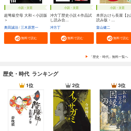
小説・文芸
小説・文芸
小説・文芸
超弩級空母 大和＜小説版
冲方丁歴史小説４作品試
本所おけら長屋【お
＞
し読み合...
読み版・...
奥田誠治
三木原慧一
冲方丁
畠山健二
無料で読む
無料で読む
無料で読む
「歴史・時代」無料一覧へ
歴史・時代 ランキング
1位
2位
3位