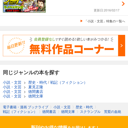
更新日:2016/02/17
「小説・文芸」特集の一覧へ
同じジャンルの本を探す
小説・文芸
>
歴史・時代
/
戦記（フィクション）
小説・文芸
>
夏見正隆
小説・文芸
>
徳間書店
小説・文芸
>
徳間文庫
電子書籍・漫画 ブックライブ
〉
小説・文芸
〉
歴史・時代
〉
戦記（フィクション）
〉
徳間書店
〉
徳間文庫
〉
スクランブル 荒鷲の血統
新刊やお得な情報
をお届けします！