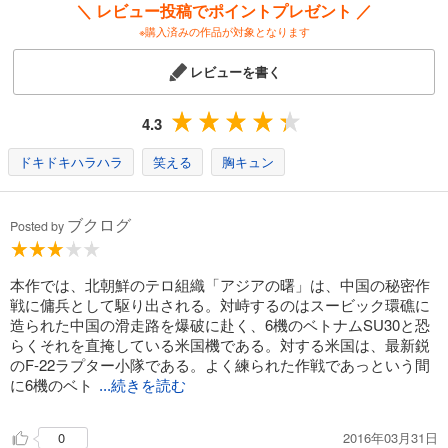
＼ レビュー投稿でポイントプレゼント ／
※購入済みの作品が対象となります
レビューを書く
4.3
ドキドキハラハラ
笑える
胸キュン
ブクログ
Posted by
本作では、北朝鮮のテロ組織「アジアの曙」は、中国の秘密作
戦に傭兵として駆り出される。対峙するのはスービック環礁に
造られた中国の滑走路を爆破に赴く、6機のベトナムSU30と恐
らくそれを直掩している米国機である。対する米国は、最新鋭
のF-22ラプター小隊である。よく練られた作戦であっという間
に6機のベト
...続きを読む
2016年03月31日
0