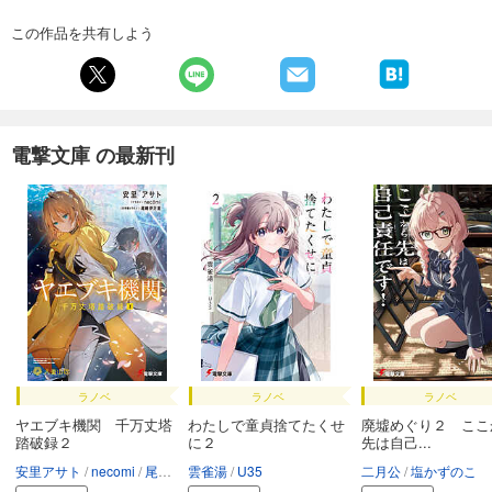
この作品を共有しよう
電撃文庫 の最新刊
ラノベ
ラノベ
ラノベ
ヤエブキ機関 千万丈塔
わたしで童貞捨てたくせ
廃墟めぐり２ ここ
踏破録２
に２
先は自己...
安里アサト
necomi
尾崎伊万里
雲雀湯
U35
二月公
塩かずのこ