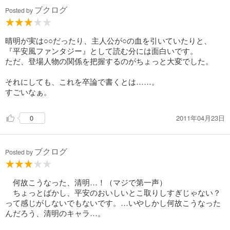
ブクログ
Posted by
晴明が実は○○だったり、主人公が○の血を引いていたりと、
『平安風ファンタジー』として読む分には面白いです。
ただ、登場人物の関係を把握するのがちょっと大変でした。
それにしても、これを卒論で書くとは……。
すごいなぁ。
2011年04月23日
0
ブクログ
Posted by
何故こうなった、清明…！（マジで第一声）
ちょっとばかし、平安のおいしいとこ取りしすぎじゃない？
って感じがしないでもないです。…いやしかし何故こうなった
んだろう、清明のキャラ…。