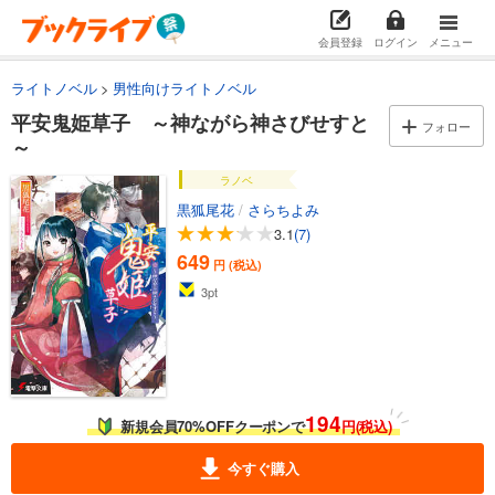
会員登録
ログイン
メニュー
ライトノベル
男性向けライトノベル
平安鬼姫草子 ～神ながら神さびせすと
フォロー
～
ラノベ
黒狐尾花
/
さらちよみ
3.1
(7)
649
円 (税込)
3
pt
194
新規会員70%OFFクーポンで
円(税込)
今すぐ購入