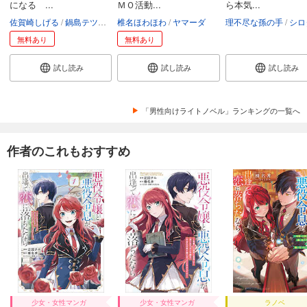
になる ...
ＭＯ活動...
ら本気...
佐賀崎しげる
鍋島テツヒロ
椎名ほわほわ
ヤマーダ
理不尽な孫の手
シロ
無料あり
無料あり
試し読み
試し読み
試し読み
「男性向けライトノベル」ランキングの一覧へ
作者のこれもおすすめ
少女・女性マンガ
少女・女性マンガ
ラノベ