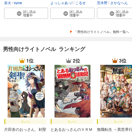
采火
syow
よっしゃあっ!
こるせ
茨木野
さかなへん
試し読み
試し読み
試し読み
増量中
増量中
増量中
「男性向けライトノベル」無料一覧へ
男性向けライトノベル ランキング
1位
2位
3位
ラノベ
ラノベ
ラノベ
片田舎のおっさん、剣聖
とあるおっさんのＶＲＭ
無職転生 ～異世界