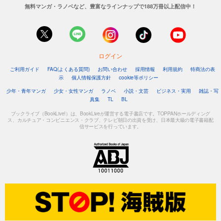
無料マンガ・ラノベなど、豊富なラインナップで188万冊以上配信中！
ログイン
ご利用ガイド
FAQ(よくある質問)
お問い合わせ
採用情報
利用規約
特商法の表
示
個人情報保護方針
cookie等ポリシー
少年・青年マンガ
少女・女性マンガ
ラノベ
小説・文芸
ビジネス・実用
雑誌・写
真集
TL
BL
ブックライブ（BookLive!）は、BookLiveが運営する電子書店です。TOPPANホールディング
ス、カルチュア・コンビニエンス・クラブ、テレビ朝日の出資を受け、日本最大級の電子書籍配
信サービスを行っています。