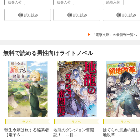
続巻入荷
続巻入荷
続巻入荷
試し読み
試し読み
試し読み
「電撃文庫」の最新刊一覧へ
無料で読める男性向けライトノベル
ラノベ
ラノベ
ラノベ
転生令嬢は旅する編纂者
地龍のダンジョン奮闘
捨てられ貴族の楽し
【電子Ｓ...
記！ ～目...
地改革 ...