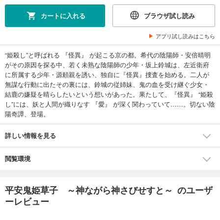
カートに入れる
ブラウザ試し読み
アプリ試し読みはこちら
“姫殺し”と呼ばれる 『怪異』 が起こる京の都。希代の陰陽師・安倍晴明
がその原因を探る中、若く未熟な陰陽師の少年・坂上鈴城は、左近衛府
に所属する少年・源頼親を誘い、独自に『怪異』捜査を始める。二人が
無謀な行動に出たその裏には、鈴城の従姉妹、鬼の血を受け継ぐ少女・
結鹿の嫌疑を晴らしたいという想いがあった。果たして、『怪異』 “姫殺
し”には、妖と人間が織りなす 『愛』 が深く関わっていて……。切ない陰
陽奇譚、登場。
詳しい情報を見る
閲覧環境
平安鬼姫草子 ～神ながら神さびせすと～ のユーザ
ーレビュー