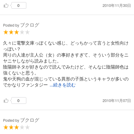
2010年11月30日
0
ブクログ
Posted by
久々に電撃文庫っぽくない感じ、どっちかって言うと女性向け
っぽい？
周りの人達が主人公（女）の事好きすぎて、そういう部分をニ
ヤニヤしながら読みました。
陰陽師ネタが好きなので読んでみたけど、そんなに陰陽師色は
強くないと思う。
鬼や天狗の血が混じっている異形の子孫というキャラが多いの
でかなりファンタジー
...続きを読む
2010年11月07日
0
ブクログ
Posted by