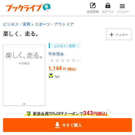
会員登録
ログイン
メニュー
ビジネス・実用
スポーツ・アウトドア
楽しく、走る。
フォロー
ビジネス・実用
平井理央
-
(0)
1,144
円 (税込)
5
pt
343
新規会員70%OFFクーポンで
円(税込)
今すぐ購入