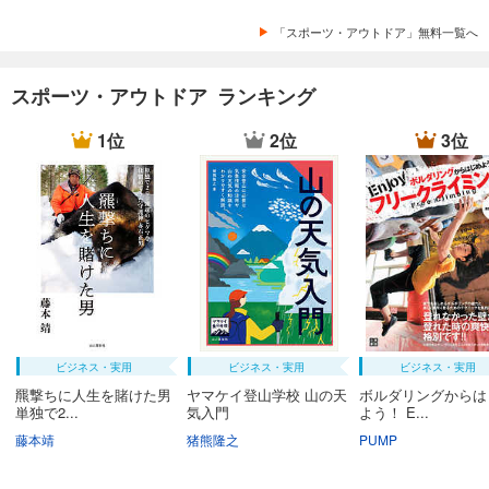
「スポーツ・アウトドア」無料一覧へ
スポーツ・アウトドア ランキング
1位
2位
3位
ビジネス・実用
ビジネス・実用
ビジネス・実用
羆撃ちに人生を賭けた男
ヤマケイ登山学校 山の天
ボルダリングからは
単独で2...
気入門
よう！ E...
藤本靖
猪熊隆之
PUMP