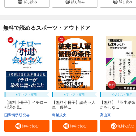
試し読み
試し読み
試し読み
無料で読めるスポーツ・アウトドア
ビジネス・実用
ビジネス・実用
ビジネス・実用
【無料小冊子】イチロー
【無料小冊子】読売巨人
【無料】『羽生結弦
引退会見...
軍 優勝...
走をしな...
国際情勢研究会
鳥越規央
高山真
無料で読む
無料で読む
無料で読む