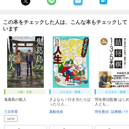
この本をチェックした人は、こんな本もチェックして
います
小説・文芸
ビジネス・実用
ビジネス・実用
鬼葛島の殺人
さよなら！行き当たりば
羽生善治監修 はじ
ったり人...
人とも...
三日市零
真船佳奈
羽生善治
詰将棋パラダ
NEW