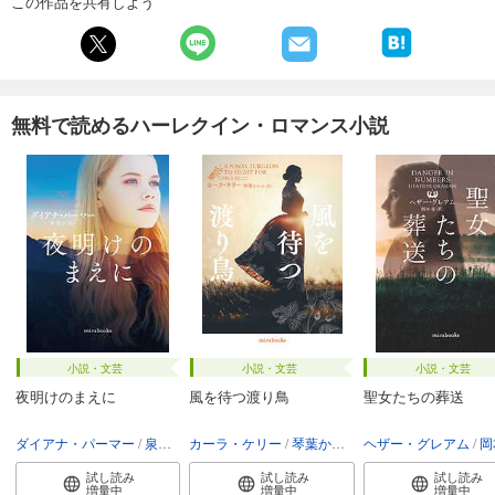
この作品を共有しよう
無料で読めるハーレクイン・ロマンス小説
小説・文芸
小説・文芸
小説・文芸
夜明けのまえに
風を待つ渡り鳥
聖女たちの葬送
ダイアナ・パーマー
泉智子
カーラ・ケリー
琴葉かいら
ヘザー・グレアム
岡
試し読み
試し読み
試し読み
増量中
増量中
増量中