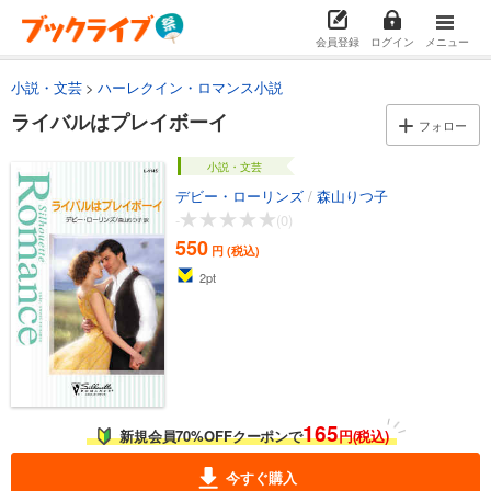
会員登録
ログイン
メニュー
小説・文芸
ハーレクイン・ロマンス小説
ライバルはプレイボーイ
フォロー
小説・文芸
デビー・ローリンズ
/
森山りつ子
-
(0)
550
円 (税込)
2
pt
165
新規会員70%OFFクーポンで
円(税込)
今すぐ購入