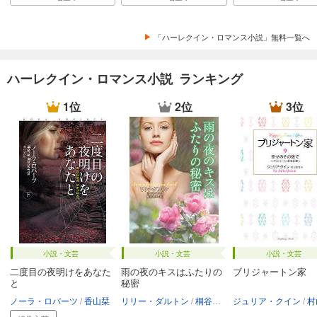
「ハーレクイン・ロマンス小説」無料一覧へ
ハーレクイン・ロマンス小説 ランキング
1位
2位
3位
小説・文芸
小説・文芸
小説・文芸
二度目の夜明けをあなた
雨の夜のキスはふたりの
ブリジャートン家
と
秘密
ノーラ・ロバーツ
香山栞
リリー・ダルトン
桐谷知未
ジュリア・クイン
村山