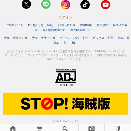
ログイン
ご利用ガイド
FAQ(よくある質問)
お問い合わせ
採用情報
利用規約
特商法の表
示
個人情報保護方針
cookie等ポリシー
少年・青年マンガ
少女・女性マンガ
ラノベ
小説・文芸
ビジネス・実用
雑誌・写
真集
TL
BL
ブックライブ（BookLive!）は、BookLiveが運営する電子書店です。TOPPANホールディング
ス、カルチュア・コンビニエンス・クラブ、テレビ朝日の出資を受け、日本最大級の電子書籍配
信サービスを行っています。
© BookLive Co., Ltd.