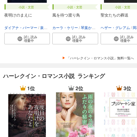
小説・文芸
小説・文芸
小説・文芸
夜明けのまえに
風を待つ渡り鳥
聖女たちの葬送
ダイアナ・パーマー
泉智子
カーラ・ケリー
琴葉かいら
ヘザー・グレアム
岡
試し読み
試し読み
試し読み
増量中
増量中
増量中
「ハーレクイン・ロマンス小説」無料一覧へ
ハーレクイン・ロマンス小説 ランキング
1位
2位
3位