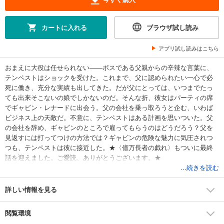
カートに入れる
ブラウザ試し読み
アプリ試し読みはこちら
おまえに大役は任せられない――ボスである父親からの辛辣な言葉に、
テンペストはショックを受けた。これまで、父に認められたい一心で必
死に働き、充分な実績も出してきた。だが父にとっては、いつまでたっ
ても出来そこないの娘でしかないのだ。そんな折、彼女はパーティの席
でギャビン・レナードに出会う。父の会社を乗っ取ろうと企む、いわば
ビジネス上の天敵だ。不意に、テンペストはある計画を思いついた。父
の会社を辞め、ギャビンのところで雇ってもらうのはどうだろう？父を
見返すには打ってつけの方法では？ギャビンの危険な魅力に気圧されつ
つも、テンペストは彼に接近した。★〈億万長者の戯れ〉もついに最終
話を迎えました。ご愛読、ありがとうございます。★
...続きを読む
詳しい情報を見る
閲覧環境