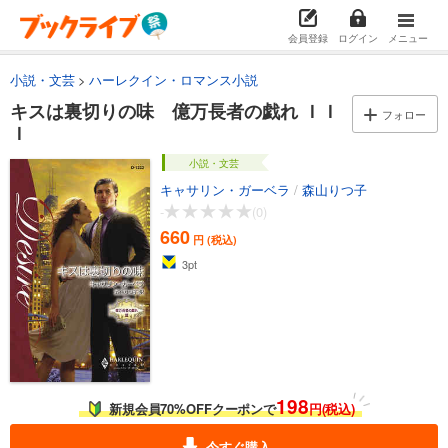
会員登録
ログイン
メニュー
小説・文芸
ハーレクイン・ロマンス小説
キスは裏切りの味 億万長者の戯れ ＩＩ
フォロー
Ｉ
小説・文芸
キャサリン・ガーベラ
/
森山りつ子
-
(0)
660
円 (税込)
3
pt
198
新規会員70%OFFクーポンで
円(税込)
今すぐ購入