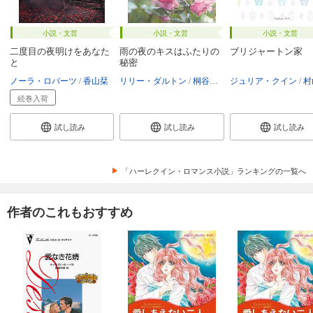
小説・文芸
小説・文芸
小説・文芸
二度目の夜明けをあなた
雨の夜のキスはふたりの
ブリジャートン家
と
秘密
ノーラ・ロバーツ
香山栞
リリー・ダルトン
桐谷知未
ジュリア・クイン
村山
続巻入荷
試し読み
試し読み
試し読み
「ハーレクイン・ロマンス小説」ランキングの一覧へ
作者のこれもおすすめ