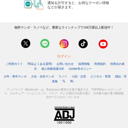
通知を許可すると、お得なクーポン情報
などが届きます。
無料マンガ・ラノベなど、豊富なラインナップで188万冊以上配信中！
ログイン
ご利用ガイド
FAQ(よくある質問)
お問い合わせ
採用情報
利用規約
特商法の表
示
個人情報保護方針
cookie等ポリシー
少年・青年マンガ
少女・女性マンガ
ラノベ
小説・文芸
ビジネス・実用
雑誌・写
真集
TL
BL
ブックライブ（BookLive!）は、BookLiveが運営する電子書店です。TOPPANホールディング
ス、カルチュア・コンビニエンス・クラブ、テレビ朝日の出資を受け、日本最大級の電子書籍配
信サービスを行っています。