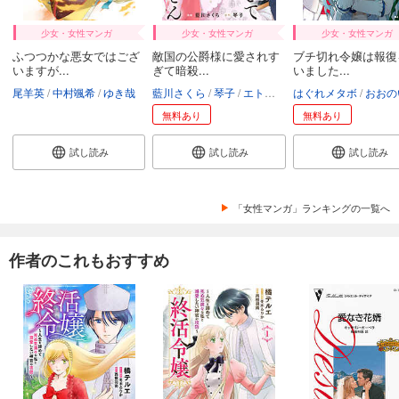
少女・女性マンガ
少女・女性マンガ
少女・女性マンガ
ふつつかな悪女ではござ
敵国の公爵様に愛されす
ブチ切れ令嬢は報復
いますが...
ぎて暗殺...
いました...
尾羊英
中村颯希
ゆき哉
藍川さくら
琴子
エトワール編集部
はぐれメタボ
おおの
無料あり
無料あり
試し読み
試し読み
試し読み
「女性マンガ」ランキングの一覧へ
作者のこれもおすすめ