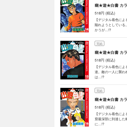
幽★遊★白書 カラ
518円 (税込)
【デジタル着色によ
陥れようとしている
かうが…!?
完結
幽★遊★白書 カラ
518円 (税込)
【デジタル着色によ
達。敵の一人に襲わ
は…!?
完結
幽★遊★白書 カラ
518円 (税込)
【デジタル着色によ
窟最深部に到達した
に…!?