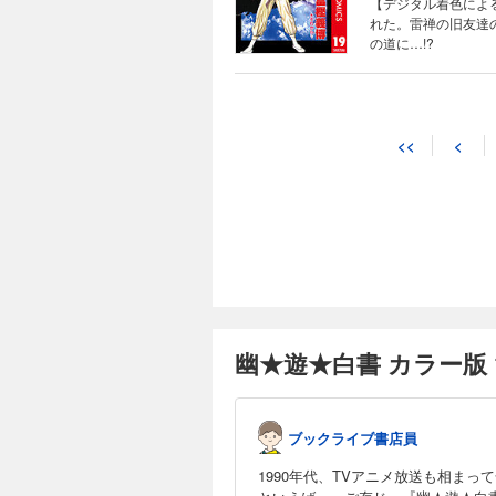
【デジタル着色によ
れた。雷禅の旧友達
の道に…!?
<<
<
幽★遊★白書 カラー版 
ブックライブ書店員
1990年代、TVアニメ放送も相ま