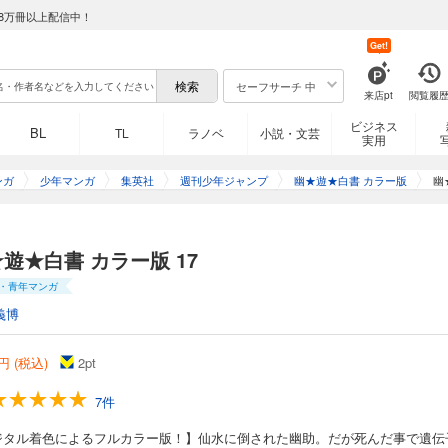
8万冊以上配信中！
ー版 6
Get!
るフルカラー版！】霊界の指令を受け、闇ブローカー・戸愚呂と戦い勝利した幽助
セーフサーチ 中
来店pt
閲覧履
が現れ、史上最悪の妖怪達の大会、暗黒武術会にゲストとして出場するよう迫る。
ビジネス
BL
TL
ラノベ
小説・文芸
実用
ンガ
少年マンガ
集英社
週刊少年ジャンプ
幽★遊★白書 カラー版
幽
ー版 7
るフルカラー版！】暗黒武術会に出場した幽助達は、初戦で六遊怪に辛勝。だが幽
遊★白書 カラー版 17
くなってしまう。そして2回戦が始まるというのに、仲間の蔵馬と飛影が試合に現れ
・青年マンガ
義博
円 (税込)
2
pt
ー版 8
7件
るフルカラー版！】蔵馬・飛影が現れないまま始まった2回戦。Dr・イチガキの暗躍
覆面戦士の活躍によって辛くも勝利を収める。しかし次の試合、大会本部の罠にか
ジタル着色によるフルカラー版！】仙水に倒された幽助。だが死んだ事で遺伝