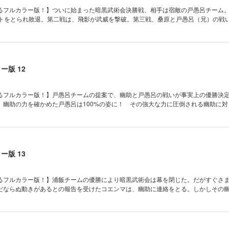
るフルカラー版！】ついに始まった暗黒武術会決勝戦、相手は宿敵の戸愚呂チーム
ントをとられ敗退。第二戦は、飛影が武威を撃破。第三戦、桑原と戸愚呂（兄）の戦い
ー版 12
るフルカラー版！】戸愚呂チームの提案で、幽助と戸愚呂の戦いが事実上の優勝決
、幽助の力を確かめた戸愚呂は100%の姿に！ その強大な力に圧倒される幽助に対
ー版 13
るフルカラー版！】浦飯チームの優勝により暗黒武術会は幕を閉じた。だがすぐさ
だならぬ動きがあるとの報告を受けたコエンマは、幽助に連絡をとる。しかしその