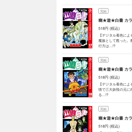
完結
幽★遊★白書 カラ
518円 (税込)
【デジタル着色によ
魔族として甦った。
行方は…!?
完結
幽★遊★白書 カラ
518円 (税込)
【デジタル着色によ
情で三大妖怪の元に
る…!?
完結
幽★遊★白書 カラ
518円 (税込)