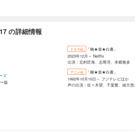
17 の詳細情報
「幽★遊★白書」
ドラマ化
2023年12月～ Netflix
出演：北村匠海、志尊淳、本郷奏多
「幽★遊★白書」
アニメ化
ーズ
1992年10月10日～ フジテレビほか
ラー版
声の出演：佐々木望、千葉繁、緒方恵