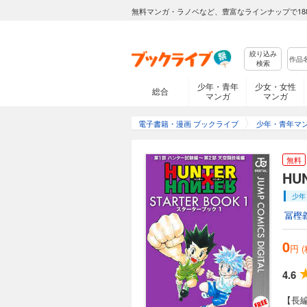
無料マンガ・ラノベなど、豊富なラインナップで18
絞り込み
検索
少年・青年
少女・女性
総合
マンガ
マンガ
電子書籍・漫画 ブックライブ
少年・青年マ
無料
HU
少年
冨樫
0
円 
4.6
【長編