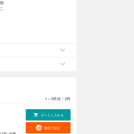
2部
こ
1～3件目
/
3件
カートに入れる
無料で読む
第1部=超難