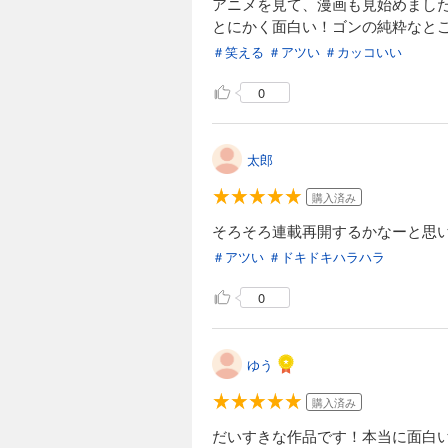
アニメを見て、漫画も見始めまし
とにかく面白い！ゴンの純粋なと
＃笑える
＃アツい
＃カッコいい
0
太郎
購入済み
そろそろ連載再開するかなーと思
＃アツい
＃ドキドキハラハラ
0
ゆう
購入済み
だいすきな作品です！本当に面白