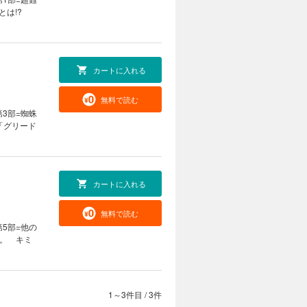
は!?
カートに入れる
無料で読む
第3部=蜘蛛
「グリード
カートに入れる
無料で読む
第5部=他の
」。 キミ
1～3件目
/
3件