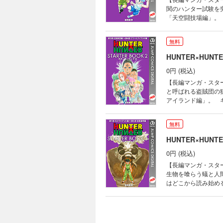
関のハンター試験を突
「天空闘技場編」。
無料
HUNTER×HUNTE
0円 (税込)
【長編マンガ・スター
と呼ばれる盗賊団の狙
アイランド編」。 キ
無料
HUNTER×HUNTE
0円 (税込)
【長編マンガ・スター
生物を喰らう蟻と人間
はどこから読み始める