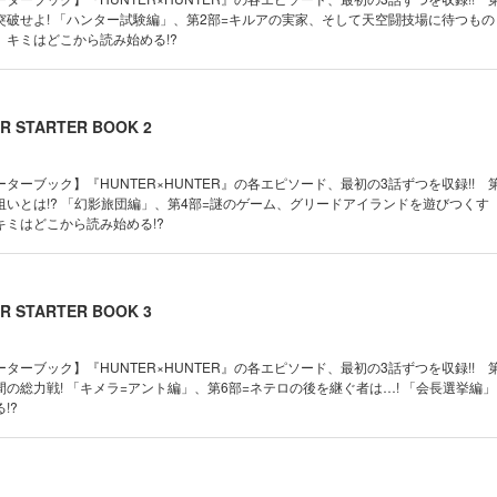
破せよ! 「ハンター試験編」、第2部=キルアの実家、そして天空闘技場に待つものと
 キミはどこから読み始める!?
R STARTER BOOK 2
ターブック】『HUNTER×HUNTER』の各エピソード、最初の3話ずつを収録!! 
いとは!? 「幻影旅団編」、第4部=謎のゲーム、グリードアイランドを遊びつくす
ミはどこから読み始める!?
R STARTER BOOK 3
ターブック】『HUNTER×HUNTER』の各エピソード、最初の3話ずつを収録!! 
の総力戦! 「キメラ=アント編」、第6部=ネテロの後を継ぐ者は…! 「会長選挙編
!?