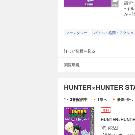
話ずつ
=キ
から読
ファンタジー
バトル・格闘・アクショ
詳しい情報を見る
閲覧環境
HUNTER×HUNTER S
1～3巻配信中
1巻へ
最新刊へ
無料
HUNTER×HUNTE
0円 (税込)
【長編マンガ・スター