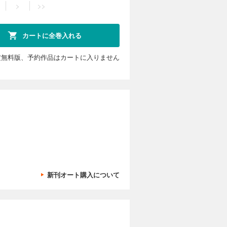
>
>>
カートに全巻入れる
定無料版、予約作品はカートに入りません
新刊オート購入について