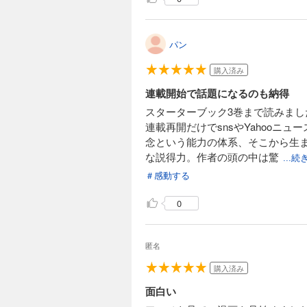
パン
購入済み
連載開始で話題になるのも納得
スターターブック3巻まで読みまし
連載再開だけでsnsやYahoo
念という能力の体系、そこから生
な説得力。作者の頭の中は驚
...
＃感動する
0
匿名
購入済み
面白い