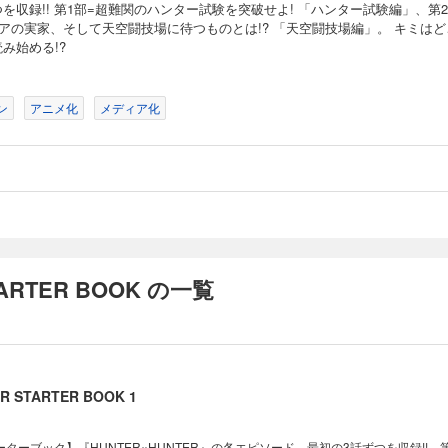
を収録!! 第1部=超難関のハンター試験を突破せよ! 「ハンター試験編」、第
ルアの実家、そして天空闘技場に待つものとは!? 「天空闘技場編」。 キミはど
み始める!?
ン
アニメ化
メディア化
TARTER BOOK の一覧
R STARTER BOOK 1
ターブック】『HUNTER×HUNTER』の各エピソード、最初の3話ずつを収録!! 