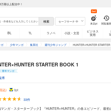
8万冊以上配信中！
Get!
セーフサーチ 中
来店pt
閲覧履
ビジネス
BL
TL
ラノベ
小説・文芸
実用
ンガ
少年マンガ
集英社
週刊少年ジャンプ
HUNTER×HUNTER STARTER
NTER×HUNTER STARTER BOOK 1
・青年マンガ
義博
(税込)
0
pt
33件
マンガ・スターターブック】『HUNTER×HUNTER』の各エピソード、最初