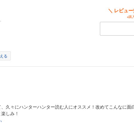
＼ レビュ
※購
える
て、久々にハンターハンター読む人にオススメ！改めてこんなに面
と楽しみ！
い