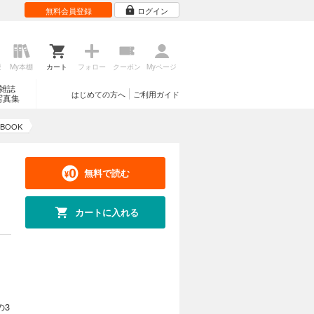
無料会員登録
ログイン
歴
My本棚
カート
フォロー
クーポン
Myページ
雑誌
はじめての方へ
ご利用ガイド
写真集
 BOOK
無料で読む
カートに入れる
の3