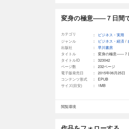
変身の極意――７日間
カテゴリ
：
ビジネス・実用
ジャンル
：
ビジネス・経済
/
出版社
：
早川書房
タイトル
：
変身の極意――７
タイトルID
：
323042
ページ数
：
232ページ
電子版発売日
：
2015年06月25日
コンテンツ形式
：
EPUB
サイズ(目安)
：
1MB
閲覧環境
作品をフォローする