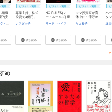
・実用
ビジネス・実用
ビジネス・実用
ビジネス・実用
ビ
い組織
専業主婦、株式
NO RULES(ノ
ママ投資家が育
ハー
理的安
投資で4億円。
ー・ルールズ) 世
休中に１億貯め
タン
界...
た...
オ...
エイミー・C・エドモンドソン
ナスダッ子
野津智子
村瀬俊朗
リード・ヘイスティングス
ちょる子
エリン・メイヤー
堀田
し読み
試し読み
試し読み
試し読み
すめ