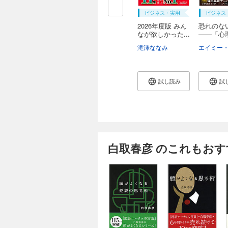
ビジネス・実用
ビジネス
2026年度版 みん
恐れのな
なが欲しかった...
――「心
全...
滝澤ななみ
試し読み
試
白取春彦 のこれもおす