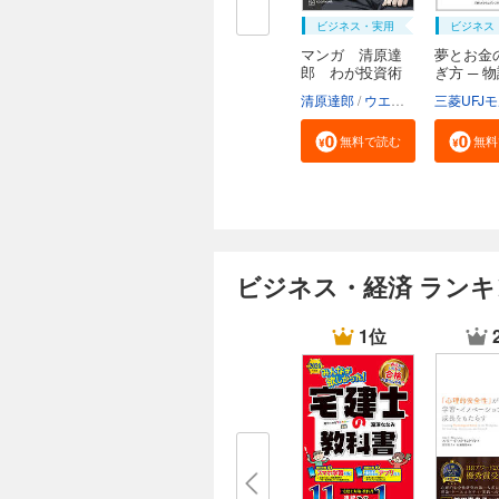
ビジネス・実用
ビジネス
マンガ 清原達
夢とお金
郎 わが投資術
ぎ方 ─ 
読...
清原達郎
ウエノ
河野慶
無料で読む
無料
ビジネス・経済 ラン
1位