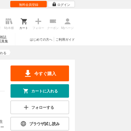
無料会員登録
ログイン
歴
My本棚
カート
フォロー
クーポン
Myページ
雑誌
はじめての方へ
ご利用ガイド
写真集
わる
今すぐ購入
カートに入れる
フォローする
生
ブラウザ試し読み
ニー