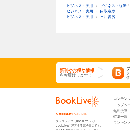
ビジネス・実用
>
ビジネス・経済
/
ビジネス・実用
>
白取春彦
ビジネス・実用
>
早川書房
ブ
新刊やお得な情報
ア
をお届けします！
情
コンテン
トップペ
無料漫画
© BookLive Co., Ltd.
特集一覧
ブックライブ（BookLive!）は、
ランキン
BookLiveが運営する電子書店です。
TOPPANホールディングス、カルチ