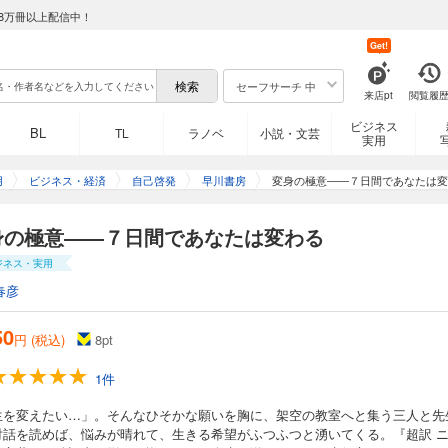
8万冊以上配信中！
Get!
セーフサーチ 中
来店pt
閲覧履
ビジネス
BL
TL
ラノベ
小説・文芸
実用
用
ビジネス・経済
自己啓発
早川書房
変身の極意――７日間であなたは変
身の極意――７日間であなたは変わる
ジネス・実用
春彦
50
円 (税込)
8
pt
1件
生を変えたい…」。そんなひそかな願いを胸に、架空の教室へと集う三人と先
対話を読めば、悩みが晴れて、生きる希望がふつふつと湧いてくる。『超訳 