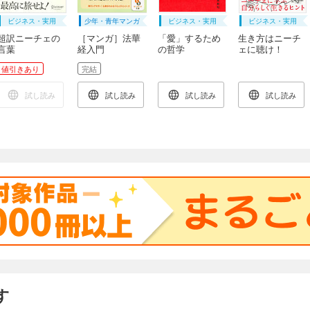
ビジネス・実用
少年・青年マンガ
ビジネス・実用
ビジネス・実用
超訳ニーチェの
［マンガ］法華
「愛」するため
生き方はニーチ
言葉
経入門
の哲学
ェに聴け！
値引きあり
完結
試し読み
試し読み
試し読み
試し読み
す