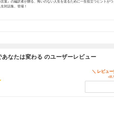
の言葉』の編訳者が贈る、悔いのない人生を送るために一生役立つヒントがつ
人生対話集、登場！
であなたは変わる のユーザーレビュー
＼ レビュ
※購