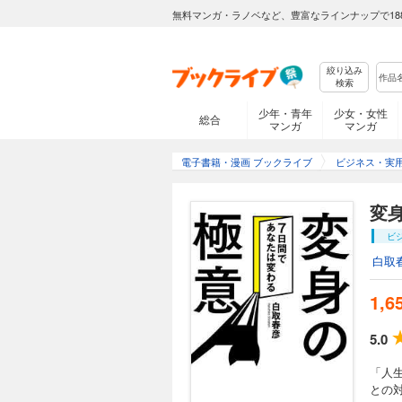
無料マンガ・ラノベなど、豊富なラインナップで18
絞り込み
検索
少年・青年
少女・女性
総合
マンガ
マンガ
電子書籍・漫画 ブックライブ
ビジネス・実
変
ビ
白取
1,6
5.0
「人
との