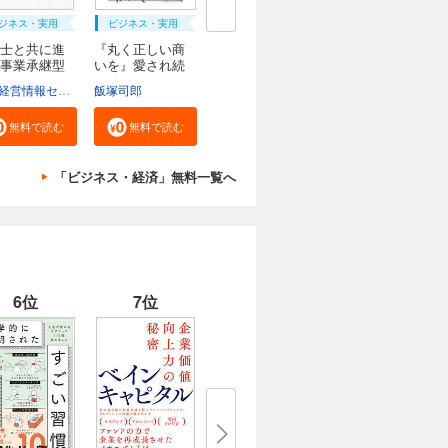
ジネス・実用
ビジネス・実用
士と共に進
『丸く正しい商
事業承継型
いを』愛され続
け...
日税経営情報センター
飯塚司郎
日税ビジネスサービス
無料で読む
無料で読む
「ビジネス・経済」無料一覧へ
6位
7位