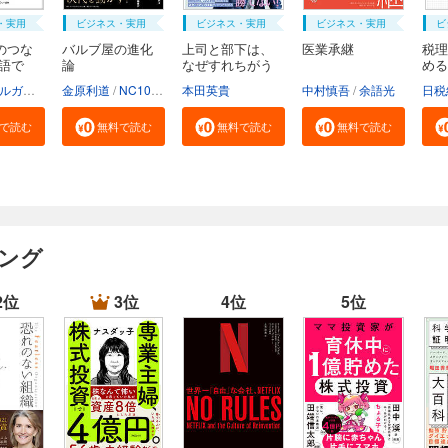
・実用
ビジネス・実用
ビジネス・実用
ビジネス・実用
ビ
のつな
バルブ屋の進化
上司と部下は、
医業承継
税理
物語で
論
なぜすれちがう
める
の...
M...
三菱UFJモルガン・スタンレー証券株式会社
金原利道
NC10Team
本田英貴
中村慎吾
余語光
で読む
無料で読む
無料で読む
無料で読む
キング
2位
3位
4位
5位