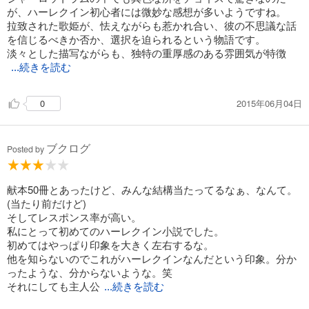
が、ハーレクイン初心者には微妙な感想が多いようですね。
拉致された歌姫が、怯えながらも惹かれ合い、彼の不思議な話
を信じるべきか否か、選択を迫られるという物語です。
淡々とした描写ながらも、独特の重厚感のある雰囲気が特徴
...続きを読む
2015年06月04日
0
ブクログ
Posted by
献本50冊とあったけど、みんな結構当たってるなぁ、なんて。
(当たり前だけど)
そしてレスポンス率が高い。
私にとって初めてのハーレクイン小説でした。
初めてはやっぱり印象を大きく左右するな。
他を知らないのでこれがハーレクインなんだという印象。分か
ったような、分からないような。笑
それにしても主人公
...続きを読む