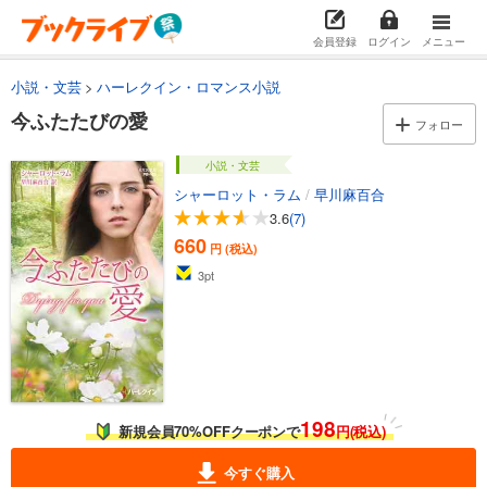
会員登録
ログイン
メニュー
小説・文芸
ハーレクイン・ロマンス小説
今ふたたびの愛
フォロー
小説・文芸
シャーロット・ラム
/
早川麻百合
3.6
(7)
660
円 (税込)
3
pt
198
新規会員70%OFFクーポンで
円(税込)
今すぐ購入