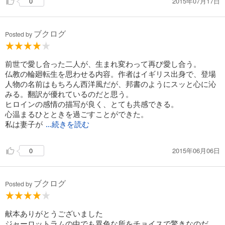
2015年07月17日
0
ブクログ
Posted by
前世で愛し合った二人が、生まれ変わって再び愛し合う。
仏教の輪廻転生を思わせる内容。作者はイギリス出身で、登場
人物の名前はもちろん西洋風だが、邦書のようにスッと心に沁
みる。翻訳が優れているのだと思う。
ヒロインの感情の描写が良く、とても共感できる。
心温まるひとときを過ごすことができた。
私は妻子が
...続きを読む
2015年06月06日
0
ブクログ
Posted by
献本ありがとうございました
ジャーロットラムの中でも異色な所をチョイスで驚きなのだ