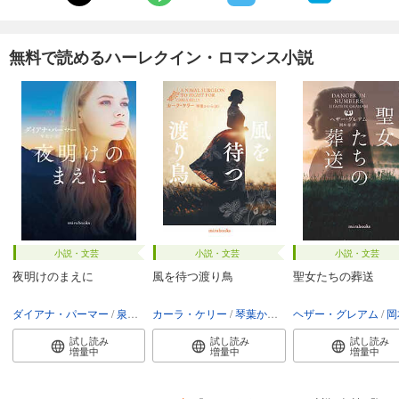
無料で読めるハーレクイン・ロマンス小説
小説・文芸
小説・文芸
小説・文芸
夜明けのまえに
風を待つ渡り鳥
聖女たちの葬送
ダイアナ・パーマー
泉智子
カーラ・ケリー
琴葉かいら
ヘザー・グレアム
岡
試し読み
試し読み
試し読み
増量中
増量中
増量中