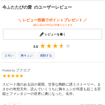
今ふたたびの愛 のユーザーレビュー
＼ レビュー投稿でポイントプレゼント ／
※購入済みの作品が対象となります
レビューを書く
3.6
エモい
胸キュン
感動する
ブクログ
Posted by
スピード感のある話の展開。甘美な陶酔に誘うストーリー。ま
さかの奇想天外。読んでいくうちに胸キュンが何度も起こる官
能とファンタジーの世界に虜になった。名作。