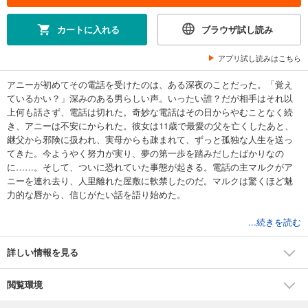
カートに入れる
ブラウザ試し読み
アプリ試し読みはこちら
アニーが初めてその電話を受けたのは、ある深夜のことだった。「覚え
ているかい？」深みのある男らしい声。いったい誰？だが相手はそれ以
上何も話さず、電話は切れた。奇妙な電話はその日からやむことなく続
き、アニーは不安にかられた。彼女は11歳で最愛の父を亡くしたあと、
継父から邪険に扱われ、実母からも疎まれて、ずっと孤独な人生を送っ
てきた。今ようやく努力が実り、夢の第一歩を踏みだしたばかりなの
に……。そして、ついに恐れていた事態が起きる。電話の主マルクがア
ニーを連れ去り、人里離れた屋敷に軟禁したのだ。マルクは驚くほど魅
力的な唇から、信じがたい話を語り始めた。
■時代を超えて繰り返される男女の不思議な縁を、シャーロット・ラムが
...続きを読む
情感たっぷりに描きます。
詳しい情報を見る
閲覧環境