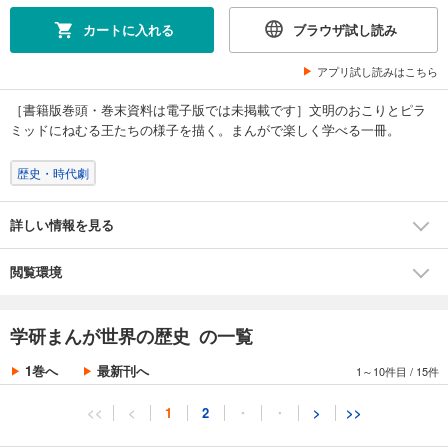
カートに入れる
ブラウザ試し読み
アプリ試し読みはこちら
［書籍版巻頭・巻末資料は電子版では未掲載です］文明のおこりとピラ
ミッドにねむる王たちの様子を描く。まんがで楽しく学べる一冊。
歴史・時代劇
詳しい情報を見る
閲覧環境
学研まんが世界の歴史 の一覧
1巻へ
最新刊へ
1～10件目
/
15件
<<
<
1
2
・
・
>
>>