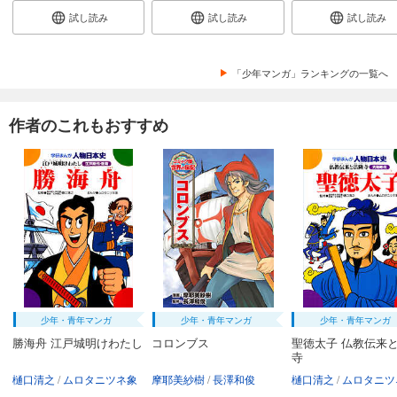
試し読み
試し読み
試し読み
「少年マンガ」ランキングの一覧へ
作者のこれもおすすめ
少年・青年マンガ
少年・青年マンガ
少年・青年マンガ
勝海舟 江戸城明けわたし
コロンブス
聖徳太子 仏教伝来
寺
樋口清之
ムロタニツネ象
摩耶美紗樹
長澤和俊
樋口清之
ムロタニツ