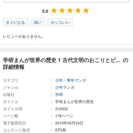
試し読み
5.0
あらすじを表示する
タメになる
深い
カッコいい
学研まんが世界の歴史 14 第二次世界大戦と独裁者ヒトラー
600
円 (税込)
レビューがありません。
カート
完結
試し読み
あらすじを表示する
学研まんが世界の歴史 1 古代文明のおこりとピ... の
詳細情報
学研まんが世界の歴史 15 国際連合・冷戦の雪どけとかがやく国際社会へ
600
円 (税込)
カート
カテゴリ
少年・青年マンガ
完結
ジャンル
少年マンガ
試し読み
出版社
学研
あらすじを表示する
タイトル
学研まんが世界の歴史
タイトルID
312002
ページ数
178ページ
電子版発売日
2015年04月24日
コンテンツ形式
EPUB