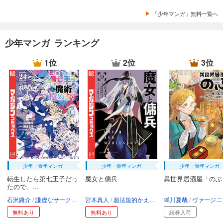
「少年マンガ」無料一覧へ
少年マンガ ランキング
1位
2位
3位
少年・青年マンガ
少年・青年マンガ
少年・青年マンガ
転生したら第七王子だっ
魔女と傭兵
異世界居酒屋「のぶ
たので、...
石沢庸介
謙虚なサークル
メル。
宮木真人
超法規的かえる
叶世べんち
蝉川夏哉
ヴァージニア二
無料あり
無料あり
続巻入荷