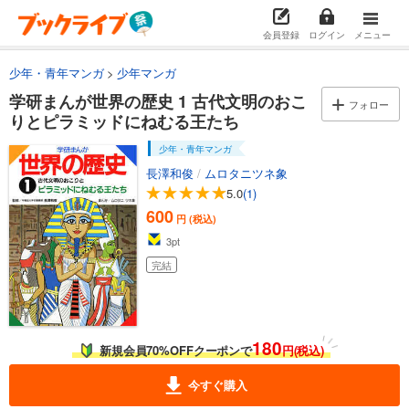
会員登録
ログイン
メニュー
少年・青年マンガ
少年マンガ
学研まんが世界の歴史 1 古代文明のおこ
フォロー
りとピラミッドにねむる王たち
少年・青年マンガ
長澤和俊
/
ムロタニツネ象
5.0
(1)
600
円 (税込)
3
pt
完結
180
新規会員70%OFFクーポンで
円(税込)
今すぐ購入