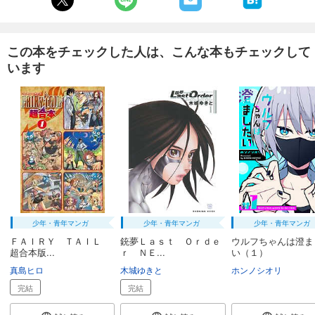
この本をチェックした人は、こんな本もチェックして
います
少年・青年マンガ
少年・青年マンガ
少年・青年マンガ
ＦＡＩＲＹ ＴＡＩＬ
銃夢Ｌａｓｔ Ｏｒｄｅ
ウルフちゃんは澄ま
超合本版...
ｒ ＮＥ...
い（１）
真島ヒロ
木城ゆきと
ホンノシオリ
完結
完結