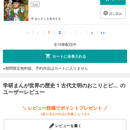
完結
試し読み
あらすじを表示する
学研まんが世界の歴史 11 アメリカ独立・南北戦争とリンカーン大統領
<<
<
1
2
・
・
>
>>
600
円 (税込)
カート
全15巻配信中
完結
試し読み
カートに全巻入れる
あらすじを表示する
※期間限定無料版、予約作品はカートに入りません
学研まんが世界の歴史 12 アジアの植民地化と無抵抗主義者ガンジー
600
円 (税込)
カート
学研まんが世界の歴史 1 古代文明のおこりとピ... の
完結
ユーザーレビュー
試し読み
あらすじを表示する
＼ レビュー投稿でポイントプレゼント ／
学研まんが世界の歴史 13 第一次世界大戦・ロシア革命と国際連盟の誕生
※購入済みの作品が対象となります
600
円 (税込)
カート
レビューを書く
完結