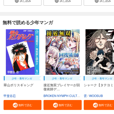
試し読み
試し読み
試し読み
無料で読める少年マンガ
少年・青年マンガ
少年・青年マンガ
少年・青年マンガ
翠山ポリスギャング
接近無双プレイヤーが回
シャーク【タテヨミ
復術師デ...
甲斐谷忍
BROKEN NYMPH CULTURE
雲
INK KNIFE
WOOSUB
DROM
無料で読む
無料で読む
無料で読む