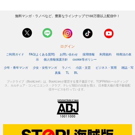
無料マンガ・ラノベなど、豊富なラインナップで188万冊以上配信中！
ログイン
ご利用ガイド
FAQ(よくある質問)
お問い合わせ
採用情報
利用規約
特商法の表
示
個人情報保護方針
cookie等ポリシー
少年・青年マンガ
少女・女性マンガ
ラノベ
小説・文芸
ビジネス・実用
雑誌・写
真集
TL
BL
ブックライブ（BookLive!）は、BookLiveが運営する電子書店です。TOPPANホールディング
ス、カルチュア・コンビニエンス・クラブ、テレビ朝日の出資を受け、日本最大級の電子書籍配
信サービスを行っています。