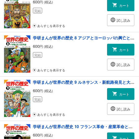
600
円 (税込)
カート
完結
試し読み
あらすじを表示する
学研まんが世界の歴史 8 アジアとヨーロッパの興亡と十字軍とモンゴル帝国
600
円 (税込)
カート
完結
試し読み
あらすじを表示する
学研まんが世界の歴史 9 ルネサンス・新航路発見と大航海士コロンブス
600
円 (税込)
カート
完結
試し読み
あらすじを表示する
学研まんが世界の歴史 10 フランス革命・産業革命と軍事の天才ナポレオン
600
円 (税込)
カート