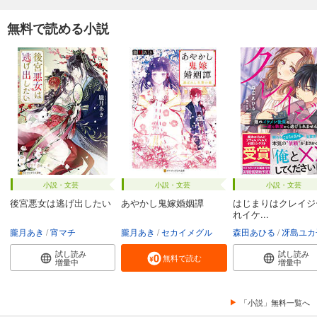
無料で読める小説
小説・文芸
小説・文芸
小説・文芸
後宮悪女は逃げ出したい
あやかし鬼嫁婚姻譚
はじまりはクレイジ
れイケ...
朧月あき
宵マチ
朧月あき
セカイメグル
森田あひる
冴島ユカ
試し読み
試し読み
無料で読む
増量中
増量中
「小説」無料一覧へ