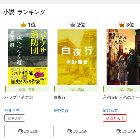
小説 ランキング
1位
2位
3位
小説・文芸
小説・文芸
小説・文芸
ハヤブサ消防団
白夜行
京都寺町三条のホー
池井戸潤
東野圭吾
望月麻衣
続巻入荷
値引きあり
試し読み
試し読み
試し読み