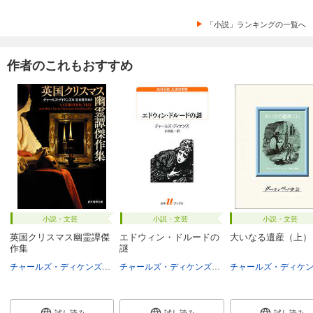
「小説」ランキングの一覧へ
作者のこれもおすすめ
小説・文芸
小説・文芸
小説・文芸
英国クリスマス幽霊譚傑
エドウィン・ドルードの
大いなる遺産（上）
作集
謎
チャールズ・ディケンズ
他
夏来健次
チャールズ・ディケンズ
小池滋
試し読み
試し読み
試し読み