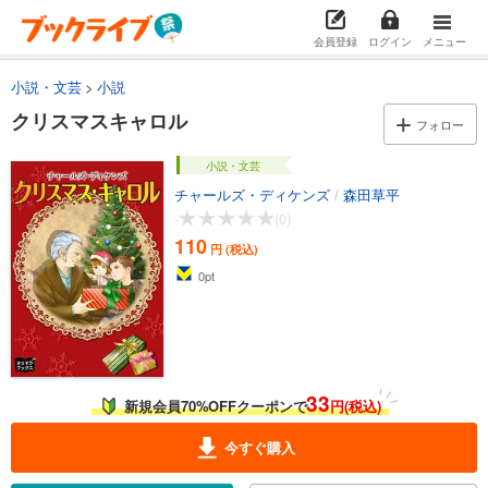
会員登録
ログイン
メニュー
小説・文芸
小説
クリスマスキャロル
フォロー
小説・文芸
チャールズ・ディケンズ
/
森田草平
-
(0)
110
円 (税込)
0
pt
33
新規会員70%OFFクーポンで
円(税込)
今すぐ購入