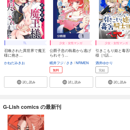
TL
少女・女性マンガ
少女・女性マンガ
召喚された異世界で魔王
公爵子息の執着から逃げ
引きこもり姫と毒舌
様に抱き...
られそう...
様［1話...
かねだみきお
眠井フジ
さき
NRMEN
酒井ゆかり
無料
完結
試し読み
試し読み
試し読み
G-Lish comics の最新刊