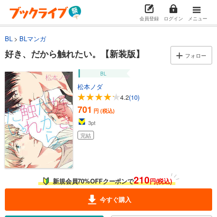
会員登録
ログイン
メニュー
BL
BLマンガ
好き、だから触れたい。【新装版】
フォロー
BL
松本ノダ
4.2
(10)
701
円 (税込)
3
pt
完結
210
新規会員70%OFFクーポンで
円(税込)
今すぐ購入