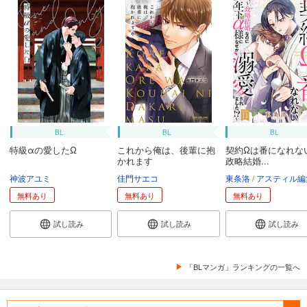
BL
BL
BL
特級αの愛したΩ
これから俺は、後輩に抱
契約Ωは番になれな
かれます
政略結婚...
神波アユミ
佳門サエコ
東条洛
アスティル編
無料あり
無料あり
無料あり
試し読み
試し読み
試し読み
「BLマンガ」ランキングの一覧へ