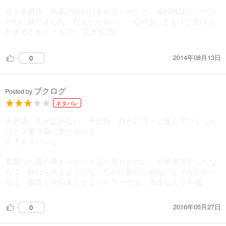
丸々表題作。病気の彼の頭を刈るシーンと、歯科検診のシーン
が心に残りました。なんだかね～、一応Hはしてるけど受けと
か攻めとかどっちで
...続きを読む
2014年08月13日
0
ブクログ
Posted by
ネタバレ
不思議。先が読めない。予想外。静かに淡々と進んでいくんだ
けど２重３重に驚かされる。
以下ネタバレ↓
看取った彼の事からやっと立ち直れたのに…幼稚園児だったな
んて、触れられるようになったのに触れられないじゃないか！
もう、幽霊とか幻覚とかよりホラーだよ。先生なんて不憫
2016年05月27日
0