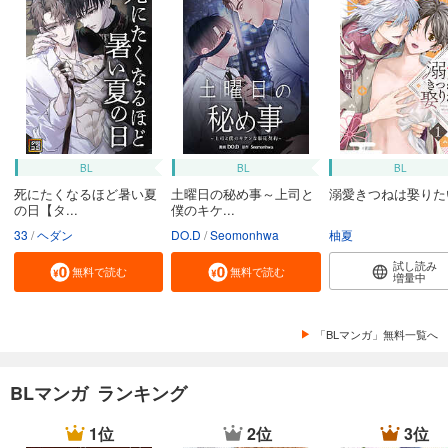
BL
BL
BL
死にたくなるほど暑い夏
土曜日の秘め事～上司と
溺愛きつねは娶りた
の日【タ...
僕のキケ...
33
ヘダン
DO.D
Seomonhwa
柚夏
試し読み
無料で読む
無料で読む
増量中
「BLマンガ」無料一覧へ
BLマンガ ランキング
1位
2位
3位