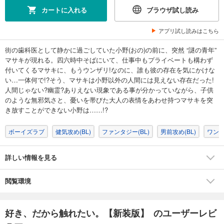
カートに入れる
ブラウザ試し読み
アプリ試し読みはこちら
街の歯科医として静かに過ごしていた小野(おの)の前に、突然 “謎の青年”
マサキが現れる。四六時中そばにいて、仕事中もプライベートも構わず
付いてくるマサキに、もうウンザリ!なのに、誰も彼の存在を気にかけな
い…一体何で!?そう、マサキは小野以外の人間には見えない存在だった!
人間じゃない?幽霊?ありえない現象である事が分かっていながら、子供
のような無邪気さと、憂いを帯びた大人の表情をあわせ持つマサキを突
き放すことができない小野は……!?
ボーイズラブ
健気攻め(BL)
ファンタジー(BL)
男前攻め(BL)
ワンコ
詳しい情報を見る
閲覧環境
好き、だから触れたい。【新装版】 のユーザーレビ