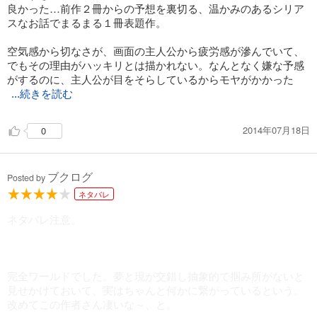
良かった…前作２冊からの予想を裏切る、温かみのあるシリア
スなお話でまるまる１冊表題作。
空気感から切なさが、画面の主人公から疲労感が滲んでいて、
でもその理由がハッキリとは描かれない。なんとなく嫌な予感
がするのに、主人公が目をそらしているからモヤがかかった
...続きを読む
2014年07月18日
0
ブクログ
Posted by
ネタバレ
ネタバレ注意。
完全ワールドでした。夢と現が交錯し抽象的で掴み所がないと
見せかけておいて、実はちゃんと何かに繋がっているという。
改めてこの作者さん凄いな～、と。