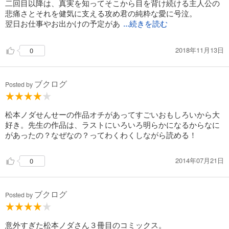
二回目以降は、真実を知ってそこから目を背け続ける主人公の
悲痛さとそれを健気に支える攻め君の純粋な愛に号泣。
翌日お仕事やお出かけの予定があ
...続きを読む
2018年11月13日
0
ブクログ
Posted by
松本ノダせんせーの作品オチがあってすごいおもしろいから大
好き。先生の作品は、ラストにいろいろ明らかになるからなに
があったの？なぜなの？ってわくわくしながら読める！
2014年07月21日
0
ブクログ
Posted by
意外すぎた松本ノダさん３冊目のコミックス。