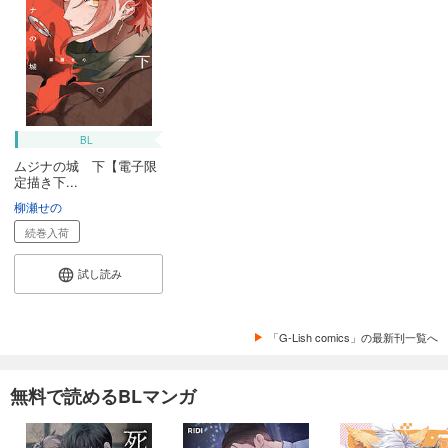
BL
ムジナの城 下【電子限
定描き下...
柳瀬せの
続巻入荷
試し読み
「G-Lish comics」の最新刊一覧へ
無料で読めるBLマンガ