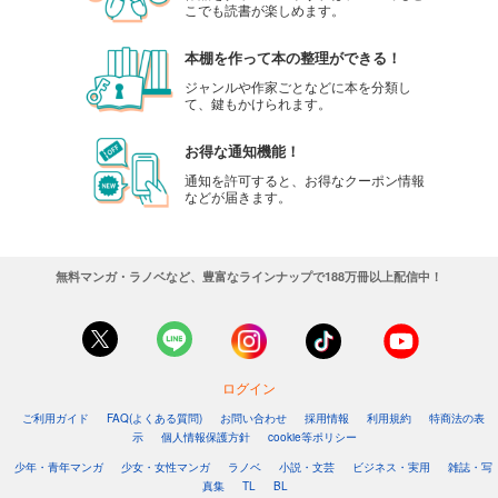
こでも読書が楽しめます。
本棚を作って本の整理ができる！
ジャンルや作家ごとなどに本を分類し
て、鍵もかけられます。
お得な通知機能！
通知を許可すると、お得なクーポン情報
などが届きます。
無料マンガ・ラノベなど、豊富なラインナップで188万冊以上配信中！
ログイン
ご利用ガイド
FAQ(よくある質問)
お問い合わせ
採用情報
利用規約
特商法の表
示
個人情報保護方針
cookie等ポリシー
少年・青年マンガ
少女・女性マンガ
ラノベ
小説・文芸
ビジネス・実用
雑誌・写
真集
TL
BL