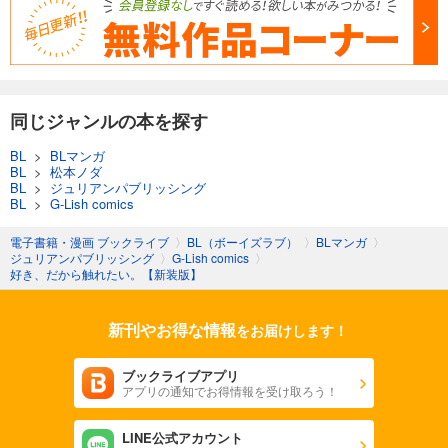
同じジャンルの本を探す
BL
>
BLマンガ
BL
>
松本ノダ
BL
>
ジュリアンパブリッシング
BL
>
G-Lish comics
電子書籍・漫画 ブックライブ
〉
BL（ボーイズラブ）
〉
BLマンガ
〉
ジュリアンパブリッシング
〉
G-Lish comics
〉
好き、だから触れたい。【新装版】
新刊やお得な情報
をお届けします！
ブックライブアプリ
アプリの通知でお得情報を受け取ろう！
LINE公式アカウント