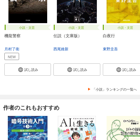
小説・文芸
小説・文芸
小説・文芸
機龍警察
伝説（文庫版）
白夜行
月村了衛
西尾維新
東野圭吾
NEW
試し読み
試し読み
試し読み
「小説」ランキングの一覧へ
作者のこれもおすすめ