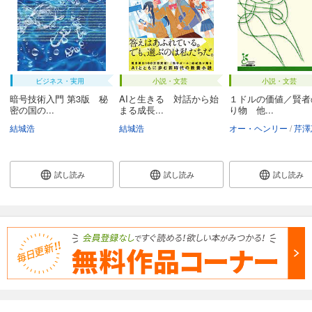
ビジネス・実用
小説・文芸
小説・文芸
暗号技術入門 第3版 秘
AIと生きる 対話から始
１ドルの価値／賢者
密の国の...
まる成長...
り物 他...
結城浩
結城浩
オー・ヘンリー
芹澤
試し読み
試し読み
試し読み