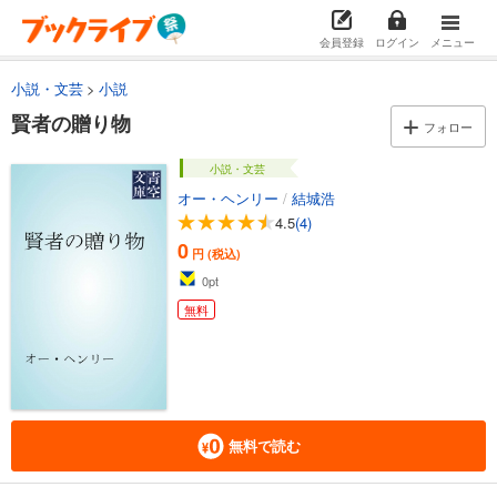
会員登録
ログイン
メニュー
小説・文芸
小説
賢者の贈り物
フォロー
小説・文芸
オー・ヘンリー
/
結城浩
4.5
(4)
0
円 (税込)
0
pt
無料
無料で読む