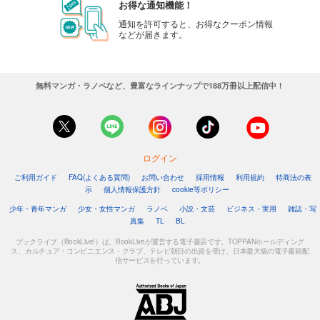
お得な通知機能！
通知を許可すると、お得なクーポン情報
などが届きます。
無料マンガ・ラノベなど、豊富なラインナップで188万冊以上配信中！
ログイン
ご利用ガイド
FAQ(よくある質問)
お問い合わせ
採用情報
利用規約
特商法の表
示
個人情報保護方針
cookie等ポリシー
少年・青年マンガ
少女・女性マンガ
ラノベ
小説・文芸
ビジネス・実用
雑誌・写
真集
TL
BL
ブックライブ（BookLive!）は、BookLiveが運営する電子書店です。TOPPANホールディング
ス、カルチュア・コンビニエンス・クラブ、テレビ朝日の出資を受け、日本最大級の電子書籍配
信サービスを行っています。