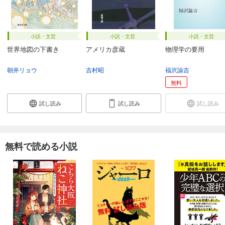
小説・文芸
小説・文芸
小説・文芸
世界地図の下書き
アメリカ彦蔵
物理学の要用
朝井リョウ
吉村昭
福沢諭吉
無料
試し読み
試し読み
試し読み
無料で読める小説