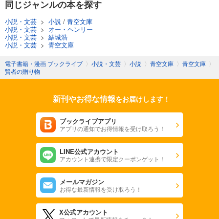
同じジャンルの本を探す
小説・文芸
>
小説
/
青空文庫
小説・文芸
>
オー・ヘンリー
小説・文芸
>
結城浩
小説・文芸
>
青空文庫
電子書籍・漫画 ブックライブ
〉
小説・文芸
〉
小説
〉
青空文庫
〉
青空文庫
〉
賢者の贈り物
新刊やお得な情報
をお届けします！
ブックライブアプリ
アプリの通知でお得情報を受け取ろう！
LINE公式アカウント
アカウント連携で限定クーポンゲット！
メールマガジン
お得な最新情報を受け取ろう！
X公式アカウント