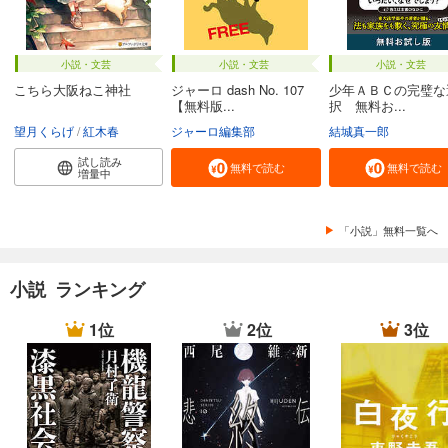
小説・文芸
小説・文芸
小説・文芸
こちら大阪ねこ神社
ジャーロ dash No. 107
少年ＡＢＣの完璧な
【無料版...
択 無料お...
望月くらげ
紅木春
ジャーロ編集部
結城真一郎
試し読み
無料で読む
無料で読む
増量中
「小説」無料一覧へ
小説 ランキング
1位
2位
3位