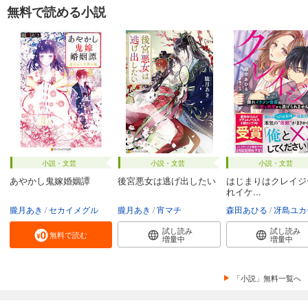
無料で読める小説
小説・文芸
小説・文芸
小説・文芸
あやかし鬼嫁婚姻譚
後宮悪女は逃げ出したい
はじまりはクレイジ
れイケ...
朧月あき
セカイメグル
朧月あき
宵マチ
森田あひる
冴島ユカ
試し読み
試し読み
無料で読む
増量中
増量中
「小説」無料一覧へ