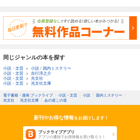
同じジャンルの本を探す
小説・文芸
>
小説
/
国内ミステリー
小説・文芸
>
吉行淳之介
小説・文芸
>
光文社
小説・文芸
>
光文社文庫
電子書籍・漫画 ブックライブ
〉
小説・文芸
〉
小説
〉
国内ミステリー
〉
光文社
〉
光文社文庫
〉
あの道この道
新刊やお得な情報
をお届けします！
ブックライブアプリ
アプリの通知でお得情報を受け取ろう！