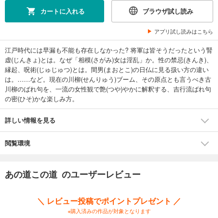
カートに入れる
ブラウザ試し読み
アプリ試し読みはこちら
江戸時代には早漏も不能も存在しなかった? 将軍は皆そうだったという腎
虚(じんきょ)とは。なぜ「相模(さがみ)女は淫乱」か。性の禁忌(きんき)、
縁起、呪術(じゅじゅつ)とは。間男(まおとこ)の日仏に見る扱い方の違い
は。……など。現在の川柳(せんりゅう)ブーム、その原点とも言うべき古
川柳のばれ句を、一流の女性観で艶(つや)やかに解釈する、吉行流ばれ句
の密(ひそ)かな楽しみ方。
詳しい情報を見る
閲覧環境
あの道この道 のユーザーレビュー
＼ レビュー投稿でポイントプレゼント ／
※購入済みの作品が対象となります