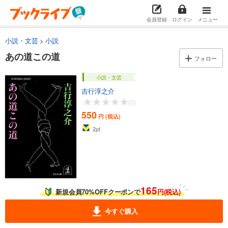
会員登録
ログイン
メニュー
小説・文芸
小説
あの道この道
フォロー
小説・文芸
吉行淳之介
-
(0)
550
円 (税込)
2
pt
165
新規会員70%OFFクーポンで
円(税込)
今すぐ購入