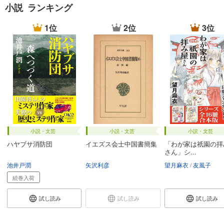
小説 ランキング
1位
2位
3位
小説・文芸
小説・文芸
小説・文芸
ハヤブサ消防団
イエズス会士中国書簡集
「わが家は祇園の拝
さん」シ...
池井戸潤
矢沢利彦
望月麻衣
友風子
続巻入荷
試し読み
試し読み
試し読み