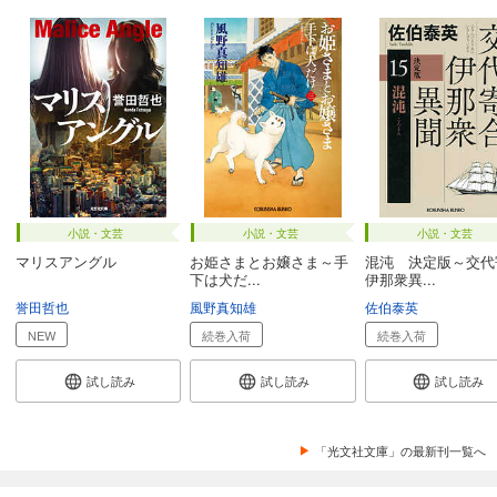
小説・文芸
小説・文芸
小説・文芸
マリスアングル
お姫さまとお嬢さま～手
混沌 決定版～交代
下は犬だ...
伊那衆異...
誉田哲也
風野真知雄
佐伯泰英
NEW
続巻入荷
続巻入荷
試し読み
試し読み
試し読み
「光文社文庫」の最新刊一覧へ