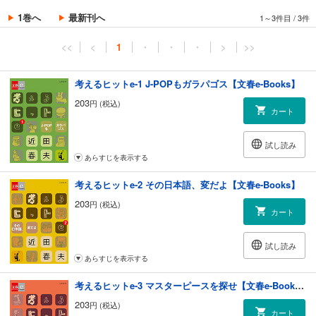
1巻へ
最新刊へ
1～3件目
/
3件
<<
<
1
・
・
・
>
>>
考えるヒットe-1 J-POPもガラパゴス【文春e-Books】
203
円 (税込)
カート
試し読み
あらすじを表示する
考えるヒットe-2 その日本語、変だよ【文春e-Books】
203
円 (税込)
カート
試し読み
あらすじを表示する
考えるヒットe-3 マスターピースを探せ【文春e-Books】
203
円 (税込)
カート