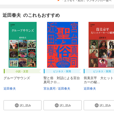
「エッセイ・紀行」ランキングの一覧へ
近田春夫 のこれもおすすめ
小説・文芸
ビジネス・実用
ビジネス・実用
グループサウンズ
聖と俗 対話による宮台
筒美京平 大ヒット
真司クロ...
カーの秘...
近田春夫
宮台真司
近田春夫
近田春夫
試し読み
試し読み
試し読み