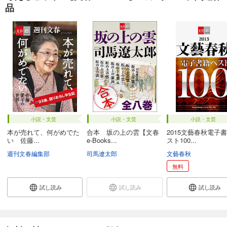
品
小説・文芸
小説・文芸
小説・文芸
本が売れて、何がめでた
合本 坂の上の雲【文春
2015文藝春秋電子
い 佐藤...
e-Books...
スト100...
週刊文春編集部
司馬遼太郎
文藝春秋
無料
試し読み
試し読み
試し読み