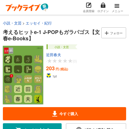
会員登録
ログイン
メニュー
小説・文芸
エッセイ・紀行
考えるヒットe-1 J-POPもガラパゴス【文
フォロー
春e-Books】
小説・文芸
近田春夫
-
(0)
203
円 (税込)
1
pt
今すぐ購入