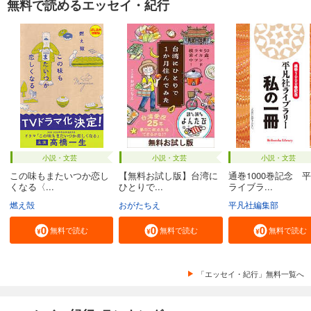
無料で読めるエッセイ・紀行
小説・文芸
小説・文芸
小説・文芸
この味もまたいつか恋し
【無料お試し版】台湾に
通巻1000巻記念 
くなる〈...
ひとりで...
ライブラ...
燃え殻
おがたちえ
平凡社編集部
無料で読む
無料で読む
無料で読む
「エッセイ・紀行」無料一覧へ