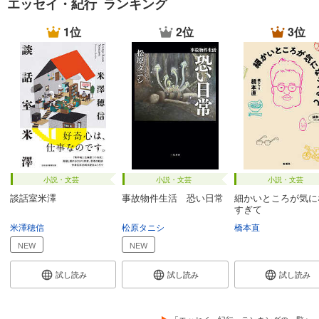
エッセイ・紀行 ランキング
1位
2位
3位
小説・文芸
小説・文芸
小説・文芸
談話室米澤
事故物件生活 恐い日常
細かいところが気に
すぎて
米澤穂信
松原タニシ
橋本直
NEW
NEW
試し読み
試し読み
試し読み