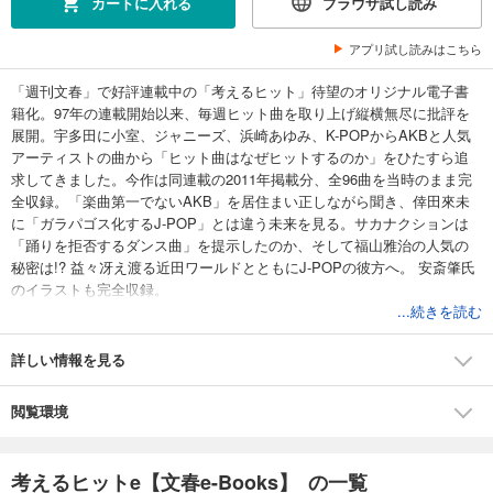
カートに入れる
ブラウザ試し読み
アプリ試し読みはこちら
「週刊文春」で好評連載中の「考えるヒット」待望のオリジナル電子書
籍化。97年の連載開始以来、毎週ヒット曲を取り上げ縦横無尽に批評を
展開。宇多田に小室、ジャニーズ、浜崎あゆみ、K-POPからAKBと人気
アーティストの曲から「ヒット曲はなぜヒットするのか」をひたすら追
求してきました。今作は同連載の2011年掲載分、全96曲を当時のまま完
全収録。「楽曲第一でないAKB」を居住まい正しながら聞き、倖田來未
に「ガラパゴス化するJ-POP」とは違う未来を見る。サカナクションは
「踊りを拒否するダンス曲」を提示したのか、そして福山雅治の人気の
秘密は!? 益々冴え渡る近田ワールドとともにJ-POPの彼方へ。 安斎肇氏
のイラストも完全収録。
...続きを読む
詳しい情報を見る
閲覧環境
考えるヒットe【文春e-Books】 の一覧