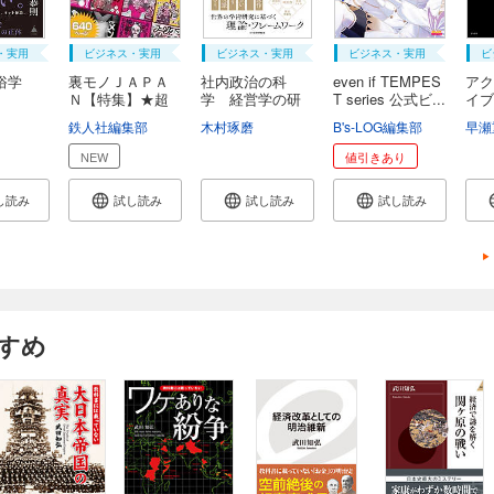
・実用
ビジネス・実用
ビジネス・実用
ビジネス・実用
ビ
俗学
裏モノＪＡＰＡ
社内政治の科
even if TEMPES
アク
Ｎ【特集】★超
学 経営学の研
T series 公式ビ...
イブ
ボ...
究成...
鉄人社編集部
木村琢磨
B's-LOG編集部
早瀬
NEW
値引きあり
し読み
試し読み
試し読み
試し読み
すめ