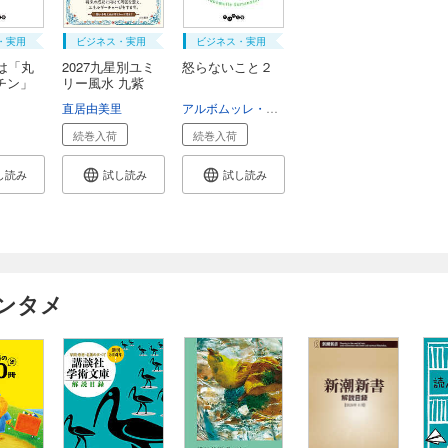
・実用
ビジネス・実用
ビジネス・実用
は「丸
2027九星別ユミ
怒らないこと２
チン」
リー風水 九紫
火...
直居由美里
アルボムッレ・スマナサーラ
続巻入荷
続巻入荷
し読み
試し読み
試し読み
ンタメ