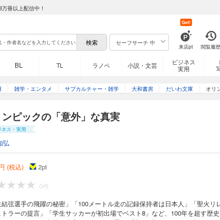
8万冊以上配信中！
Get!
セーフサーチ 中
来店pt
閲覧履
ビジネス
BL
TL
ラノベ
小説・文芸
実用
用
雑学・エンタメ
サブカルチャー・雑学
大和書房
だいわ文庫
オリ
リンピックの「意外」な真実
ジネス・実用
知弘
円 (税込)
2
pt
0件
生結弦選手の飛躍の秘密」「100メートル走の記録保持者は日本人」「聖火リ
ヒトラーの提言」「学生サッカーが初出場でベスト8」など、100年を超す歴史