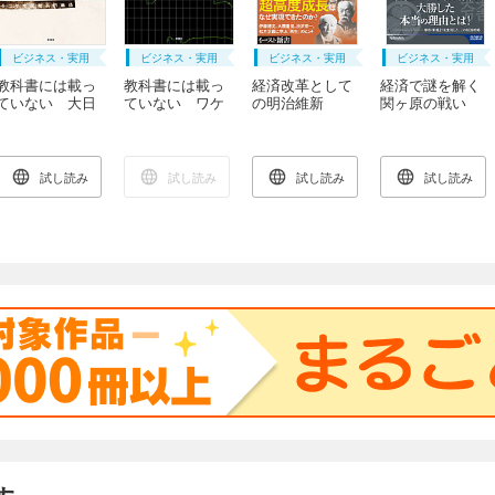
ビジネス・実用
ビジネス・実用
ビジネス・実用
ビジネス・実用
教科書には載っ
教科書には載っ
経済改革として
経済で謎を解く
ていない 大日
ていない ワケ
の明治維新
関ヶ原の戦い
本帝国の真実
ありな紛争
試し読み
試し読み
試し読み
試し読み