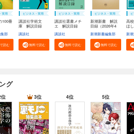
・実用
ビジネス・実用
ビジネス・実用
ビジネス・実用
ビ
100冊
講談社学術文
講談社選書メチ
新潮新書 解説
高校
庫 解説目録
エ 解説目録
目録（2026年4
ほし
２０...
２...
月...
編集部
講談社
講談社
新潮新書編集部
新潮
で読む
無料で読む
無料で読む
無料で読む
キング
2位
3位
4位
5位