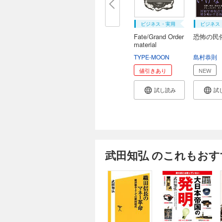
ビジネス・実用
ビジネス
Fate/Grand Order
恐怖の民
material
TYPE-MOON
島村恭則
値引きあり
NEW
試し読み
試
武田知弘 のこれもおす