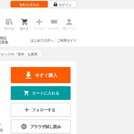
無料会員登録
ログイン
歴
My本棚
カート
フォロー
クーポン
Myページ
雑誌
はじめての方へ
ご利用ガイド
写真集
ンピックの「意外」な真実
今すぐ購入
カートに入れる
フォローする
レ
ブラウザ試し読み
を