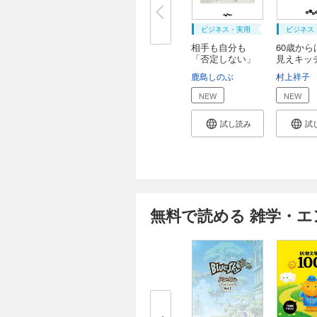
ビジネス・実用
ビジネス
相手も自分も
60歳から
「否定しない」
見えキッ
言い...
で...
鹿島しのぶ
村上祥子
NEW
NEW
試し読み
試
無料で読める 雑学・エ