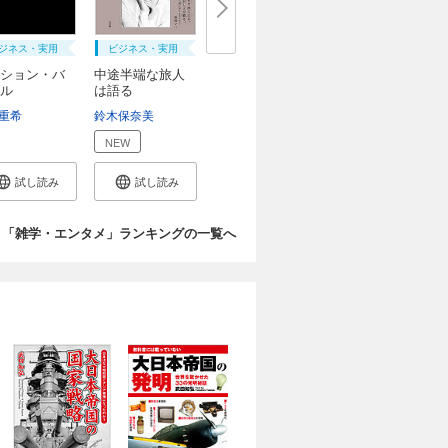
ジネス・実用
ビジネス・実用
ション・バ
中途半端な旅人
ル
は語る
重希
鈴木保奈美
NEW
試し読み
試し読み
「雑学・エンタメ」ランキングの一覧へ