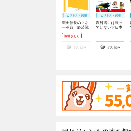
ビジネス・実用
ビジネス・実用
織田信長のマネ
教科書には載っ
ー革命 経済戦
ていない大日本
争としての戦国
帝国の発明
値引きあり
時代
試し読み
試し読み