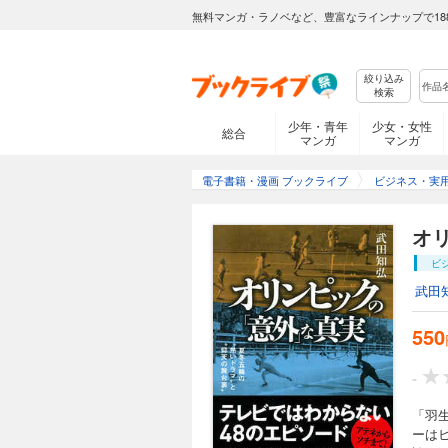
無料マンガ・ラノベなど、豊富なラインナップで18
絞り込み
検索
少年・青年
少女・女性
総合
マンガ
マンガ
電子書籍・漫画 ブックライブ
ビジネス・実
オ
ビ
武田
550
-
「羽
ーは