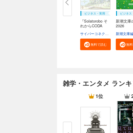
ビジネス・実用
ビジネス
『Solatorobo そ
新潮文庫の
れからCODA
2026
へ』...
サイバーコネクトツー
新潮文庫
無料で読む
無料
雑学・エンタメ ラン
1位