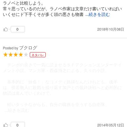
ラノベと比較しよう。
常々思っているのだが、ラノベ作家は文章だけ書いていればい
いくせにド下手くそが多く頭の悪さも物書
...続きを読む
2018年10月08日
0
ブクログ
Posted by
ネタバレ
テンポの良さで一気に読ませるＳＦアクションエンターテイ
メント小説。マンガ家・西森博之による、久々の小説。
基本的に「妹命！」なコメディ路線なんだけれども、後半
は、傍若無人に殺戮を繰り返す加戸との最終決戦へと必然的に
物語は進んでいくわけで。
軽いタッチながらも、自分の職務を全うする自衛隊、
...続きを読む
2014年05月12日
0