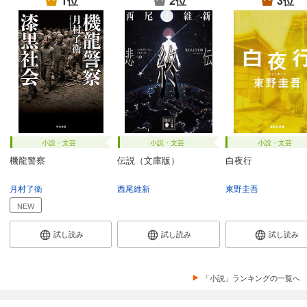
1位
2位
3位
小説・文芸
小説・文芸
小説・文芸
機龍警察
伝説（文庫版）
白夜行
月村了衛
西尾維新
東野圭吾
NEW
試し読み
試し読み
試し読み
「小説」ランキングの一覧へ