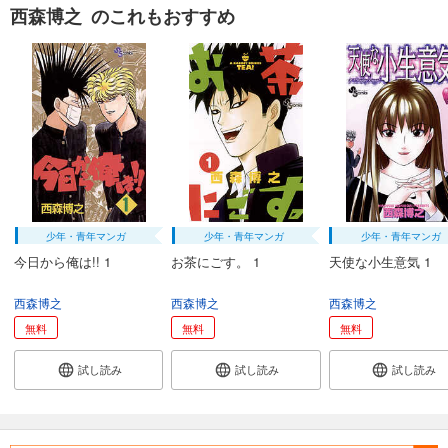
西森博之 のこれもおすすめ
少年・青年マンガ
少年・青年マンガ
少年・青年マンガ
今日から俺は!! 1
お茶にごす。 1
天使な小生意気 1
西森博之
西森博之
西森博之
無料
無料
無料
試し読み
試し読み
試し読み