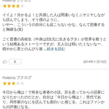
Posted by
イイよ！分かるよ！と共感した人は間違いなくニヤニヤしなが
ら読んでしまう、そう僕のように。
いやー、こういうの自分にも起こらないかな、なんて想像する
と胸躍る(笑)
ごく普通の高校生（中身は2次元に生きるヲタ）が世界を救うと
いう結構あるストーリーですが、主人公は戦いたくないなー、
穏やかに君とのんびり過
...続きを読む
2014年11月15日
0
ブクログ
Posted by
今日から俺は！で有名な著者の小説。目を患ってから小説家に
なりたかったのだとか。自分は「今日から俺は！」世代であ
り、同作家のなにを読んでも面白いと感じる。これはファンか
らの評価になる。