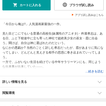
カートに入れる
ブラウザ試し読み
アプリ試し読みはこちら
「今日から俺は!!」人気漫画家最強の一作。
見た目どこにでもいる普通の高校生(妹属性のアニオタ)・杵屋孝志は、あ
る日、ふと下校途中に立ち寄った神社で超絶美少女の巫女・霞に出会
う。聞けば、自分は神に選ばれたのだという。
なにかの悪戯か? 当然のごとく訝しむ孝志だったが、霞があまりに気にな
ってしまい、どんどんと見えざる相手の思惑に巻き込まれていってしま
う。
一方で、ふがいない生活を続けている中年サラリーマンにも、同じよう
な出来事が出来していた――。
...続きを読む
詳しい情報を見る
閲覧環境