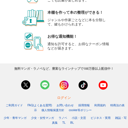
本棚を作って本の整理ができる！
ジャンルや作家ごとなどに本を分類し
て、鍵もかけられます。
お得な通知機能！
通知を許可すると、お得なクーポン情報
などが届きます。
無料マンガ・ラノベなど、豊富なラインナップで188万冊以上配信中！
ログイン
ご利用ガイド
FAQ(よくある質問)
お問い合わせ
採用情報
利用規約
特商法の表
示
個人情報保護方針
cookie等ポリシー
少年・青年マンガ
少女・女性マンガ
ラノベ
小説・文芸
ビジネス・実用
雑誌・写
真集
TL
BL