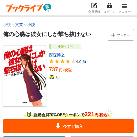
会員登録
ログイン
メニュー
小説・文芸
小説
俺の心臓は彼女にしか撃ち抜けない
フォロー
小説・文芸
西森博之
4.0
(6)
737
円 (税込)
3
pt
221
新規会員70%OFFクーポンで
円(税込)
今すぐ購入