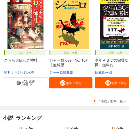
小説・文芸
小説・文芸
小説・文芸
こちら大阪ねこ神社
ジャーロ dash No. 107
少年ＡＢＣの完璧な
【無料版...
択 無料お...
望月くらげ
紅木春
ジャーロ編集部
結城真一郎
試し読み
無料で読む
無料で読む
増量中
「小説」無料一覧へ
小説 ランキング