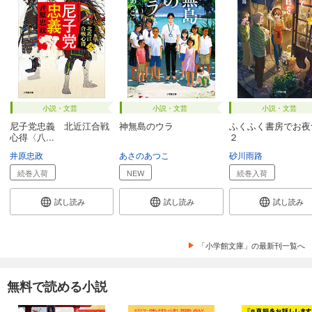
小説・文芸
小説・文芸
小説・文芸
尼子党忠義 北近江合戦
神無島のウラ
ふくふく書房でお夜
心得〈八...
２
井原忠政
あさのあつこ
砂川雨路
続巻入荷
NEW
続巻入荷
試し読み
試し読み
試し読み
「小学館文庫」の最新刊一覧へ
無料で読める小説