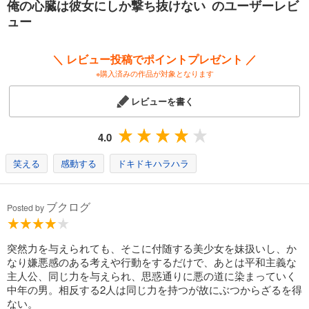
俺の心臓は彼女にしか撃ち抜けない のユーザーレビ
ュー
＼ レビュー投稿でポイントプレゼント ／
※購入済みの作品が対象となります
レビューを書く
4.0
笑える
感動する
ドキドキハラハラ
ブクログ
Posted by
突然力を与えられても、そこに付随する美少女を妹扱いし、か
なり嫌悪感のある考えや行動をするだけで、あとは平和主義な
主人公、同じ力を与えられ、思惑通りに悪の道に染まっていく
中年の男。相反する2人は同じ力を持つが故にぶつからざるを得
ない。