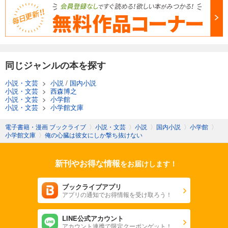
同じジャンルの本を探す
小説・文芸
>
小説
/
国内小説
小説・文芸
>
西森博之
小説・文芸
>
小学館
小説・文芸
>
小学館文庫
電子書籍・漫画 ブックライブ
〉
小説・文芸
〉
小説
〉
国内小説
〉
小学館
〉
小学館文庫
〉
俺の心臓は彼女にしか撃ち抜けない
新刊やお得な情報
をお届けします！
ブックライブアプリ
アプリの通知でお得情報を受け取ろう！
LINE公式アカウント
アカウント連携で限定クーポンゲット！