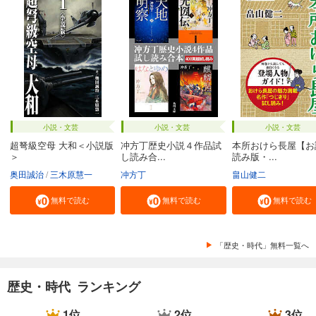
小説・文芸
小説・文芸
小説・文芸
超弩級空母 大和＜小説版
冲方丁歴史小説４作品試
本所おけら長屋【お
＞
し読み合...
読み版・...
奥田誠治
三木原慧一
冲方丁
畠山健二
無料で読む
無料で読む
無料で読む
「歴史・時代」無料一覧へ
歴史・時代 ランキング
1位
2位
3位