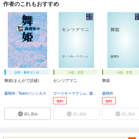
作者のこれもおすすめ
少年・青年マンガ
小説・文芸
小説・文芸
舞姫(まんがで読破)
センツアマニ
舞姫
森鴎外
Teamバンミカス
ゴーリキーマクシム
森鴎外
森鴎外
無料
無料
試し読み
試し読み
試し読み