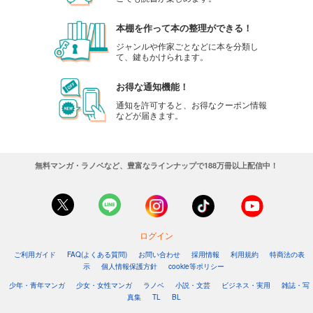
本棚を作って本の整理ができる！
ジャンルや作家ごとなどに本を分類し
て、鍵もかけられます。
お得な通知機能！
通知を許可すると、お得なクーポン情報
などが届きます。
無料マンガ・ラノベなど、豊富なラインナップで188万冊以上配信中！
ログイン
ご利用ガイド
FAQ(よくある質問)
お問い合わせ
採用情報
利用規約
特商法の表
示
個人情報保護方針
cookie等ポリシー
少年・青年マンガ
少女・女性マンガ
ラノベ
小説・文芸
ビジネス・実用
雑誌・写
真集
TL
BL