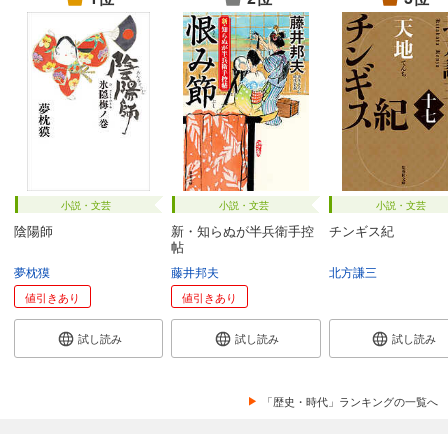
小説・文芸
小説・文芸
小説・文芸
陰陽師
新・知らぬが半兵衛手控
チンギス紀
帖
夢枕獏
藤井邦夫
北方謙三
値引きあり
値引きあり
試し読み
試し読み
試し読み
「歴史・時代」ランキングの一覧へ