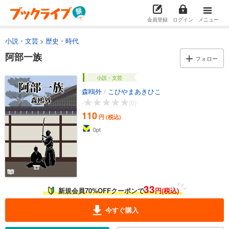
会員登録
ログイン
メニュー
小説・文芸
歴史・時代
阿部一族
フォロー
小説・文芸
森鴎外
/
こひやまあきひこ
-
(0)
110
円 (税込)
0
pt
33
新規会員70%OFFクーポンで
円(税込)
今すぐ購入