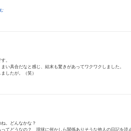
読む
です。
うまい具合だなと感じ、結末も驚きがあってワクワクしました。
しましたが。（笑）
のね。どんなかな？
るってどうなの？ 現状に何かしら関係ありそうな他人の日記を読