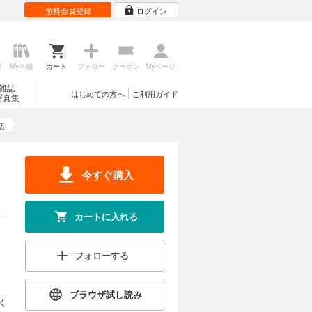
無料会員登録
ログイン
歴
My本棚
カート
フォロー
クーポン
Myページ
雑誌
はじめての方へ
ご利用ガイド
写真集
店
今すぐ購入
カートに入れる
フォローする
ブラウザ試し読み
く