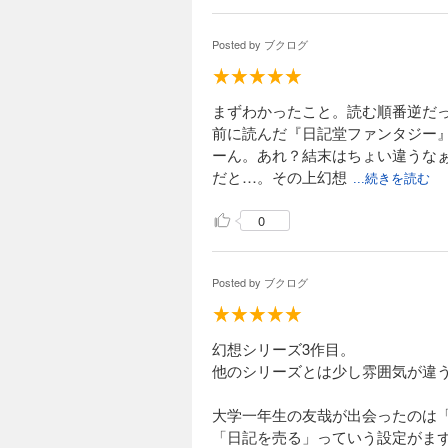
Posted by
ブクログ
まずわかったこと。読む順番逆だ
前に読んだ『日記堂ファンタジー
ーん。あれ？結末はちょい違うな
だと…。その上幻想
...続きを読む
0
Posted by
ブクログ
幻想シリーズ3作目。
他のシリーズとは少し雰囲気が違
大学一年生の友哉が出会ったのは
「日記を売る」っていう設定がま