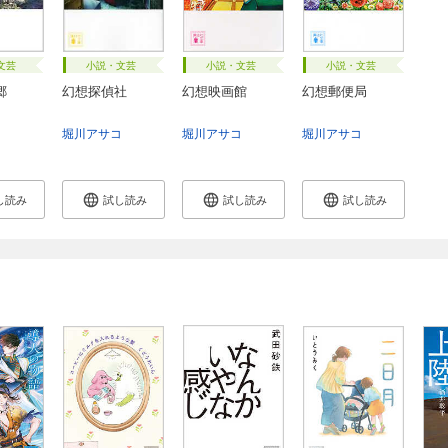
文芸
小説・文芸
小説・文芸
小説・文芸
郷
幻想探偵社
幻想映画館
幻想郵便局
コ
堀川アサコ
堀川アサコ
堀川アサコ
し読み
試し読み
試し読み
試し読み