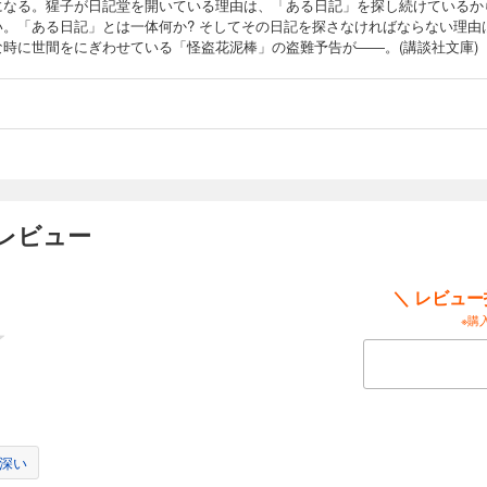
になる。猩子が日記堂を開いている理由は、「ある日記」を探し続けているか
い。「ある日記」とは一体何か? そしてその日記を探さなければならない理由
な時に世間をにぎわせている「怪盗花泥棒」の盗難予告が――。(講談社文庫)
レビュー
＼ レビュ
※購
深い