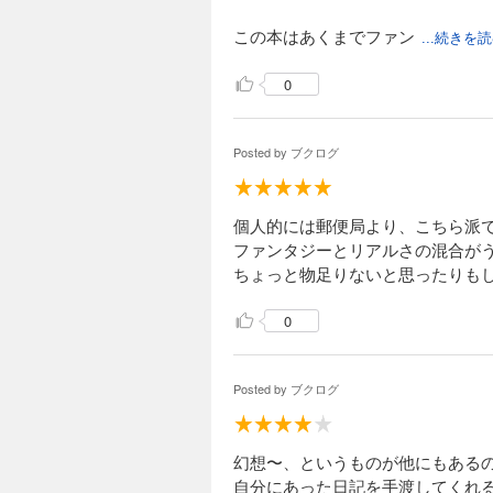
この本はあくまでファン
...続きを
0
Posted by
ブクログ
個人的には郵便局より、こちら派
ファンタジーとリアルさの混合が
ちょっと物足りないと思ったりも
0
Posted by
ブクログ
幻想〜、というものが他にもある
自分にあった日記を手渡してくれ