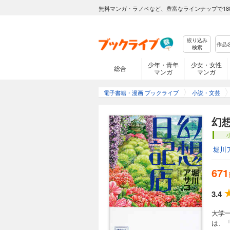
無料マンガ・ラノベなど、豊富なラインナップで18
絞り込み
検索
少年・青年
少女・女性
総合
マンガ
マンガ
電子書籍・漫画 ブックライブ
小説・文芸
幻
堀川
671
3.4
大学
は、