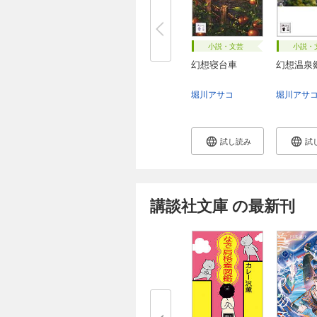
小説・文芸
小説・
幻想寝台車
幻想温泉
堀川アサコ
堀川アサ
試し読み
試
講談社文庫 の最新刊