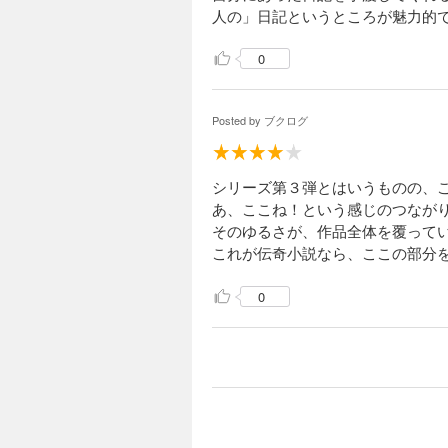
人の」日記というところが魅力的
0
Posted by
ブクログ
シリーズ第３弾とはいうものの、
あ、ここね！という感じのつなが
そのゆるさが、作品全体を覆って
これが伝奇小説なら、ここの部分
0