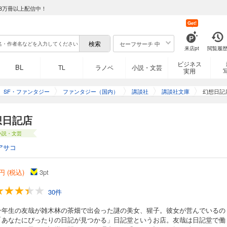
8万冊以上配信中！
Get!
セーフサーチ 中
来店pt
閲覧履
ビジネス
BL
TL
ラノベ
小説・文芸
実用
SF・ファンタジー
ファンタジー（国内）
講談社
講談社文庫
幻想日記
想日記店
小説・文芸
アサコ
円 (税込)
3
pt
30件
一年生の友哉が雑木林の茶畑で出会った謎の美女、猩子。彼女が営んでいるの
「あなたにぴったりの日記が見つかる」日記堂というお店。友哉は日記堂で働