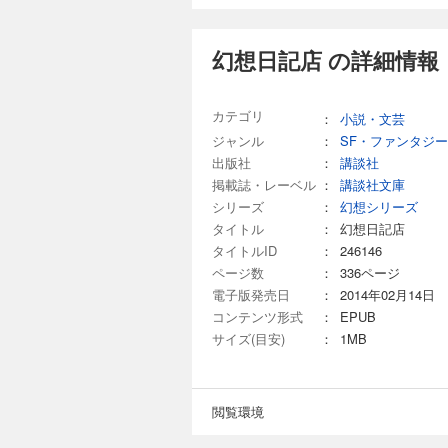
幻想日記店 の詳細情報
カテゴリ
：
小説・文芸
ジャンル
：
SF・ファンタジー
出版社
：
講談社
掲載誌・レーベル
：
講談社文庫
シリーズ
：
幻想シリーズ
タイトル
：
幻想日記店
タイトルID
：
246146
ページ数
：
336ページ
電子版発売日
：
2014年02月14日
コンテンツ形式
：
EPUB
サイズ(目安)
：
1MB
閲覧環境