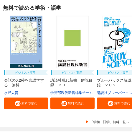
無料で読める学術・語学
ビジネス・実用
ビジネス・実用
ビジネス・実用
会話の0.2秒を言語学す
講談社現代新書 解説目
ブルーバックス解説
る 無料...
録 ２０...
録 ２０２...
水野太貴
学芸部現代新書編集チーム
講談社ブルーバック
無料で読む
無料で読む
無料で読む
「学術・語学」無料一覧へ