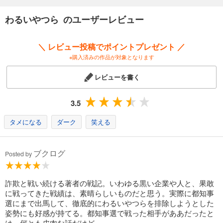
わるいやつら のユーザーレビュー
＼ レビュー投稿でポイントプレゼント ／
※購入済みの作品が対象となります
レビューを書く
3.5
タメになる
ダーク
笑える
ブクログ
Posted by
詐欺と戦い続ける著者の戦記。いわゆる黒い企業や人と、果敢
に戦ってきた戦績は、素晴らしいものだと思う。実際に都知事
選にまで出馬して、徹底的にわるいやつらを排除しようとした
姿勢にも好感が持てる。都知事選で戦った相手がああだったと
は、何とも皮肉な話だけど。