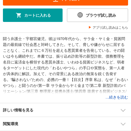
カートに入れる
ブラウザ試し読み
アプリ試し読みはこちら
闘う弁護士・宇都宮健児。彼は1970年代から、サラ金・ヤミ金・貧困問
題の最前線で社会悪と対峙してきた。そして、脅しや嫌がらせに屈する
ことなく、これまでに６万社を超える悪質業者を告発している。その闘
いは今も継続中だ。本書では、振り込め詐欺等の新型詐欺、債務整理を
名目に返済金を横領する悪質弁護士、いわゆる貧困ビジネスなど、弱者
をターゲットにした現代の「わるいやつら」の手口や実態を、第一人者
が具体的に解説。加えて、その背景にある政治の無策を鋭く告発す
る。“騙されない”ための、必携の一冊！【目次】序章 私は、なぜ「わるい
やつら」と闘うのか/第一章 サラ金からヤミ金まで/第二章 新型詐欺のバ
リエーション/第三章 整理屋と提携弁護士/第四章 跋扈する貧困ビジネス/
第五章 「わるいやつら」を生み出す「わるい政治」/おわりに
...続きを読む
詳しい情報を見る
閲覧環境