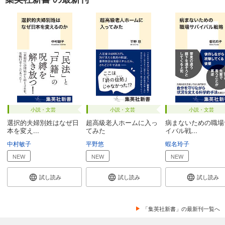
小説・文芸
小説・文芸
小説・文芸
選択的夫婦別姓はなぜ日
超高級老人ホームに入っ
病まないための職場
本を変え...
てみた
イバル戦...
中村敏子
平野悠
蝦名玲子
NEW
NEW
NEW
試し読み
試し読み
試し読み
「集英社新書」の最新刊一覧へ