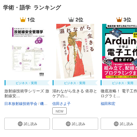
学術・語学 ランキング
1位
2位
3位
ビジネス・実用
ビジネス・実用
ビジネス・実用
放射線技術学シリーズ 放
溺れながら生きる 依存と
徹底攻略！ 電子工作
射線安...
ケアの...
ログラミ...
日本放射線技術学会
磯辺智範
信田さよ子
清水秀雄
南一幸
鈴木昇一
福田和宏
西谷源展
NEW
試し読み
試し読み
試し読み