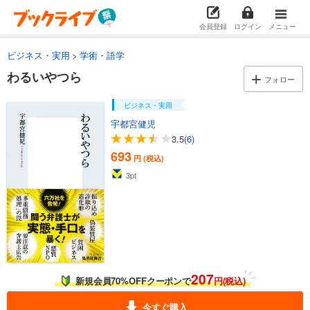
会員登録
ログイン
メニュー
ビジネス・実用
学術・語学
わるいやつら
フォロー
ビジネス・実用
宇都宮健児
3.5
(6)
693
円 (税込)
3
pt
207
新規会員70%OFFクーポンで
円(税込)
今すぐ購入