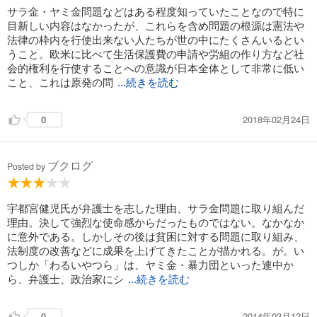
サラ金・ヤミ金問題などはある程度知っていたことなので特に
目新しい内容はなかったが、これらを含め問題の根源は憲法や
法律の枠内を行使出来ない人たちが世の中にたくさんいるとい
うこと。欧米に比べて生活保護費の申請や労組の作り方など社
会的権利を行使することへの意識が日本全体として非常に低い
こと、これは原発の問
...続きを読む
2018年02月24日
0
ブクログ
Posted by
宇都宮健児氏が弁護士を志した理由、サラ金問題に取り組んだ
理由。決して強烈な使命感からだったものではない。なかなか
に意外である。しかしその後は貧困に対する問題に取り組み、
法制度の改善などに成果を上げてきたことが描かれる。が。い
つしか「わるいやつら」は、ヤミ金・暴力団といった連中か
ら、弁護士、政治家にシ
...続きを読む
2014年03月12日
0